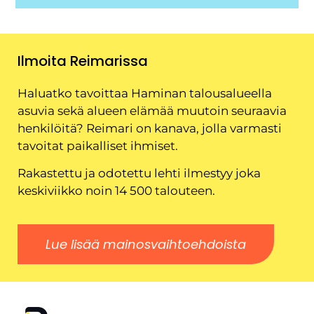
Ilmoita Reimarissa
Haluatko tavoittaa Haminan talousalueella
asuvia sekä alueen elämää muutoin seuraavia
henkilöitä? Reimari on kanava, jolla varmasti
tavoitat paikalliset ihmiset.
Rakastettu ja odotettu lehti ilmestyy joka
keskiviikko noin 14 500 talouteen.
Lue lisää mainosvaihtoehdoista