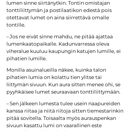
lumen sinne siirtänytkin. Tontin omistajan
tonttiliittymän ja postilaatikon edestä pois
otettavat lumet on aina siirrettävä omalle
tontille.
– Jos ne eivät sinne mahdu, ne pitää ajattaa
lumenkaatopaikalle. Kadunvarressa oleva
viheralue kuuluu kaupungin katujen lumille, ei
pihatien lumille.
Monilla asuinalueilla näkee, kuinka talon
pihatien lumia on kolattu tien ylitse tai
liittymän sivuun. Kun aura sitten menee ohi, se
pyyhkäisee lumet seuraavaan tonttiliittymään.
– Sen jälkeen lumesta tulee usein naapureiden
kanssa riitaa ja niitä riitoja sitten tiemestarinkin
pitää sovitella. Toisaalta myös aurauspenkan
sivuun kasattu lumi on vaarallinen este