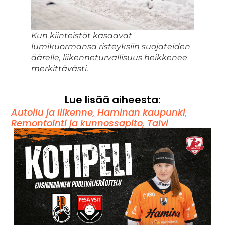
Kun kiinteistöt kasaavat
lumikuormansa risteyksiin suojateiden
äärelle, liikenneturvallisuus heikkenee
merkittävästi.
Lue lisää aiheesta:
Autoilu ja liikenne
,
Haminan kaupunki
,
Remontointi ja kunnossapito
,
Talvi