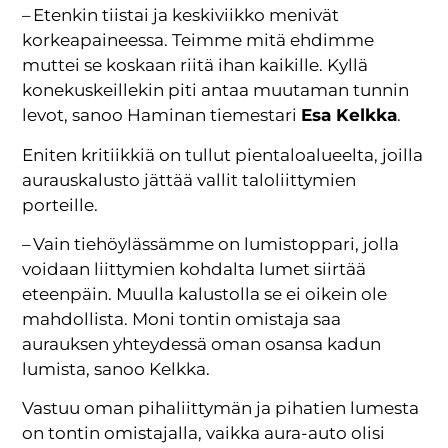
– Etenkin tiistai ja keskiviikko menivät
korkeapaineessa. Teimme mitä ehdimme
muttei se koskaan riitä ihan kaikille. Kyllä
konekuskeillekin piti antaa muutaman tunnin
levot, sanoo Haminan tiemestari
Esa Kelkka
.
Eniten kritiikkiä on tullut pientaloalueelta, joilla
aurauskalusto jättää vallit taloliittymien
porteille.
– Vain tiehöylässämme on lumistoppari, jolla
voidaan liittymien kohdalta lumet siirtää
eteenpäin. Muulla kalustolla se ei oikein ole
mahdollista. Moni tontin omistaja saa
aurauksen yhteydessä oman osansa kadun
lumista, sanoo Kelkka.
Vastuu oman pihaliittymän ja pihatien lumesta
on tontin omistajalla, vaikka aura-auto olisi