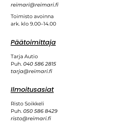
reimari@reimari.fi
Toimisto avoinna
ark. klo 9.00–14.00
Päätoimittaja
Tarja Autio
Puh.
040 586 2815
tarja@reimari.fi
Ilmoitusasiat
Risto Soikkeli
Puh.
050 586 8429
risto@reimari.fi