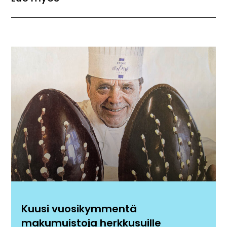
Kuusi vuosikymmentä
makumuistoja herkkusuille