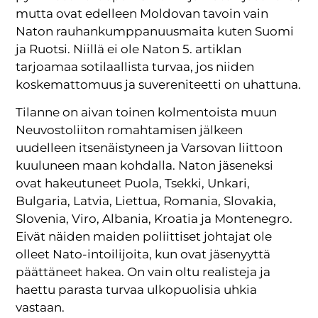
mutta ovat edelleen Moldovan tavoin vain
Naton rauhankumppanuusmaita kuten Suomi
ja Ruotsi. Niillä ei ole Naton 5. artiklan
tarjoamaa sotilaallista turvaa, jos niiden
koskemattomuus ja suvereniteetti on uhattuna.
Tilanne on aivan toinen kolmentoista muun
Neuvostoliiton romahtamisen jälkeen
uudelleen itsenäistyneen ja Varsovan liittoon
kuuluneen maan kohdalla. Naton jäseneksi
ovat hakeutuneet Puola, Tsekki, Unkari,
Bulgaria, Latvia, Liettua, Romania, Slovakia,
Slovenia, Viro, Albania, Kroatia ja Montenegro.
Eivät näiden maiden poliittiset johtajat ole
olleet Nato-intoilijoita, kun ovat jäsenyyttä
päättäneet hakea. On vain oltu realisteja ja
haettu parasta turvaa ulkopuolisia uhkia
vastaan.