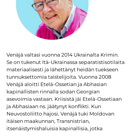
Venäjä valtasi vuonna 2014 Ukrainalta Krimin.
Se on tukenut Itä-Ukrainassa separatistisotilaita
materiaalisesti ja lähettänyt heidän tuekseen
tunnuksettomia taistelijoita. Vuonna 2008
Venäjä aloitti Etelä-Ossetian ja Abhasian
kapinallisten rinnalla sodan Georgian
asevoimia vastaan. Kriisistä jäi Etelä-Ossetiaan
ja Abhasiaan ns. jäätynyt konflikti. Kun
Neuvostoliitto hajosi, Venäjä tuki Moldovan
itäisen maakunnan, Transnistrian,
itsenäistymishaluisia kapinallisia, jotka