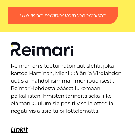
Lue lisää mainosvaihtoehdoista
Reimari on sitoutumaton uutislehti, joka
kertoo Haminan, Miehikkälän ja Virolahden
uutisia mahdollisimman monipuolisesti.
Reimari-lehdestä pääset lukemaan
paikallisten ihmisten tarinoita sekä liike-
elämän kuulumisia positiivisella otteella,
negatiivisia asioita piilottelematta.
Linkit