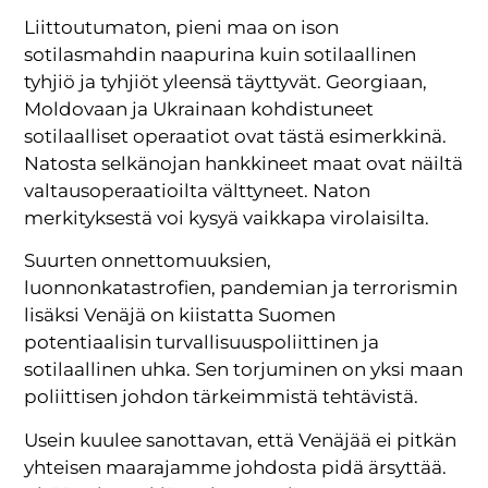
Liittoutumaton, pieni maa on ison
sotilasmahdin naapurina kuin sotilaallinen
tyhjiö ja tyhjiöt yleensä täyttyvät. Georgiaan,
Moldovaan ja Ukrainaan kohdistuneet
sotilaalliset operaatiot ovat tästä esimerkkinä.
Natosta selkänojan hankkineet maat ovat näiltä
valtausoperaatioilta välttyneet. Naton
merkityksestä voi kysyä vaikkapa virolaisilta.
Suurten onnettomuuksien,
luonnonkatastrofien, pandemian ja terrorismin
lisäksi Venäjä on kiistatta Suomen
potentiaalisin turvallisuuspoliittinen ja
sotilaallinen uhka. Sen torjuminen on yksi maan
poliittisen johdon tärkeimmistä tehtävistä.
Usein kuulee sanottavan, että Venäjää ei pitkän
yhteisen maarajamme johdosta pidä ärsyttää.