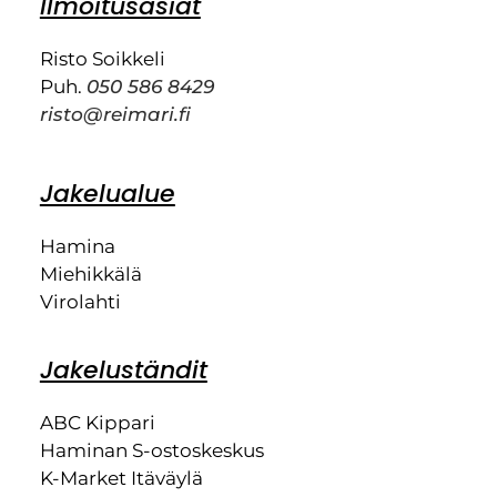
Ilmoitusasiat
Risto Soikkeli
Puh.
050 586 8429
risto@reimari.fi
Jakelualue
Hamina
Miehikkälä
Virolahti
Jakeluständit
ABC Kippari
Haminan S-ostoskeskus
K-Market Itäväylä