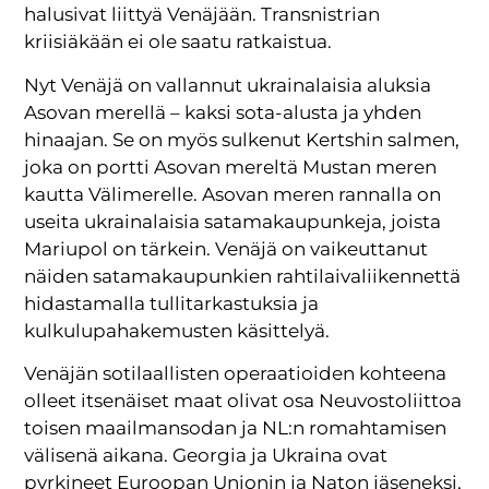
halusivat liittyä Venäjään. Transnistrian
kriisiäkään ei ole saatu ratkaistua.
Nyt Venäjä on vallannut ukrainalaisia aluksia
Asovan merellä – kaksi sota-alusta ja yhden
hinaajan. Se on myös sulkenut Kertshin salmen,
joka on portti Asovan mereltä Mustan meren
kautta Välimerelle. Asovan meren rannalla on
useita ukrainalaisia satamakaupunkeja, joista
Mariupol on tärkein. Venäjä on vaikeuttanut
näiden satamakaupunkien rahtilaivaliikennettä
hidastamalla tullitarkastuksia ja
kulkulupahakemusten käsittelyä.
Venäjän sotilaallisten operaatioiden kohteena
olleet itsenäiset maat olivat osa Neuvostoliittoa
toisen maailmansodan ja NL:n romahtamisen
välisenä aikana. Georgia ja Ukraina ovat
pyrkineet Euroopan Unionin ja Naton jäseneksi,