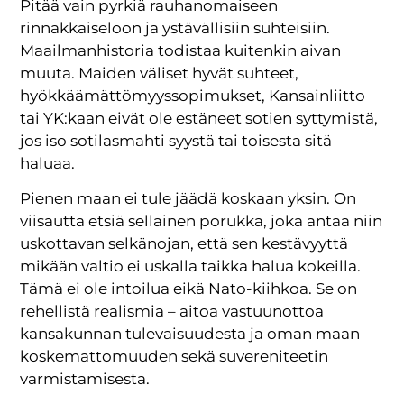
Pitää vain pyrkiä rauhanomaiseen
rinnakkaiseloon ja ystävällisiin suhteisiin.
Maailmanhistoria todistaa kuitenkin aivan
muuta. Maiden väliset hyvät suhteet,
hyökkäämättömyyssopimukset, Kansainliitto
tai YK:kaan eivät ole estäneet sotien syttymistä,
jos iso sotilasmahti syystä tai toisesta sitä
haluaa.
Pienen maan ei tule jäädä koskaan yksin. On
viisautta etsiä sellainen porukka, joka antaa niin
uskottavan selkänojan, että sen kestävyyttä
mikään valtio ei uskalla taikka halua kokeilla.
Tämä ei ole intoilua eikä Nato-kiihkoa. Se on
rehellistä realismia – aitoa vastuunottoa
kansakunnan tulevaisuudesta ja oman maan
koskemattomuuden sekä suvereniteetin
varmistamisesta.