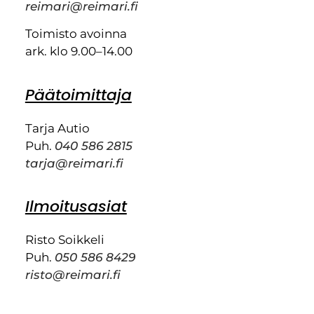
reimari@reimari.fi
Toimisto avoinna
ark. klo 9.00–14.00
Päätoimittaja
Tarja Autio
Puh.
040 586 2815
tarja@reimari.fi
Ilmoitusasiat
Risto Soikkeli
Puh.
050 586 8429
risto@reimari.fi