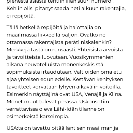
pienestä asiasta tehtiin liian suuri numero”.
Kehiin olisi pitänyt saada heti alkuun rakentajia,
ei repijöitä.
Tällä hetkellä repijöitä ja hajottajia on
maailmassa liikkeellä paljon. Ovatko ne
ottamassa rakentajista peräti niskalenkin?
Merkkejä tästä on runsaasti. Yhteisistä arvoista
ja tavoitteista luovutaan. Vuosikymmenien
aikana neuvotelluista monenkeskisistä
sopimuksista irtaudutaan. Valtioiden oma etu
ajaa yhteisen edun edelle. Kestävän kehityksen
tavoitteet korvataan lyhyen aikavälin voitoilla.
Esimerkin näyttäjinä ovat USA, Venäjä ja Kiina.
Monet muut tulevat perässä. Uskonsotiin
verrattavissa oleva Lähi-Idän tilanne on
esimerkeistä karseimpia.
USA:ta on tavattu pitää läntisen maailman ja