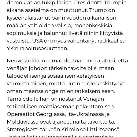
demokratian tukipilarina. Presidentti Trumpin
aikana asetelma on muuttunut. Trump on
kyseenalaistanut parin vuoden aikana ison
määrän valtioiden välisiä, monenkeskisiä
sopimuksia ja halunnut livetä niihin liittyvistä
vastuista. USA on myös vähentänyt radikaalisti
YK:n rahoitusosuuttaan.
Neuvostoliiton romahdettua moni ajatteli, että
Venäjän johdon tärkein tavoite olisi maan
taloudellisen ja sosiaalisen kehityksen
varmistaminen, mutta Putin ei ole keskittynyt
oman maansa ongelmien ratkaisemiseen.
Tämä edelle hän on nostanut Venäjän
sotilaallisen mahtiaseman palauttamisen.
Operaatiot Georgiassa, Itä-Ukrainassa ja
Moldaviassa ovat ajaneet näitä tavoitteita.
Strategisesti tärkeän Krimin se liitti itseensä
vastoin kaikkia kansainvälisiä sopimuksia.