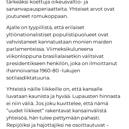
tärkeäksi koettuja oikeusvaltio- ja
sananvapausperiaatteita. Yhteiset arvot ovat
joutuneet romukoppaan.
Ajalle on tyypillistä, että erilaiset
yltiönationalistiset populistipuolueet ovat
vahvistaneet kannatustaan monien maiden
parlamenteissa. Viimeksikuluneena
viikonloppuna brasilialaisetkin valitsivat
presidentikseen henkilön, joka on ilmoittanut
ihannoivansa 1960-80 -lukujen
sotilasdiktatuuria.
Yhteistä näille liikkeille on, että kansalle
luvataan kaunista ja hyvää. Lupausten hinnasta
ei niin väliä. Jos joku kuvittelee, että nämä
”uudet liikkeet” rakentavat kansainvälistä
yhteisöä, hän tulee pettymään pahasti.
Repijöiksi ja hajottajiksi ne osoittautuvat –