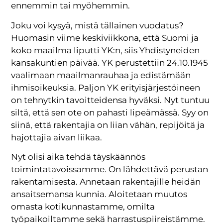
ennemmin tai myöhemmin.
Joku voi kysyä, mistä tällainen vuodatus?
Huomasin viime keskiviikkona, että Suomi ja
koko maailma liputti YK:n, siis Yhdistyneiden
kansakuntien päivää. YK perustettiin 24.10.1945
vaalimaan maailmanrauhaa ja edistämään
ihmisoikeuksia. Paljon YK erityisjärjestöineen
on tehnytkin tavoitteidensa hyväksi. Nyt tuntuu
siltä, että sen ote on pahasti lipeämässä. Syy on
siinä, että rakentajia on liian vähän, repijöitä ja
hajottajia aivan liikaa.
Nyt olisi aika tehdä täyskäännös
toimintatavoissamme. On lähdettävä perustan
rakentamisesta. Annetaan rakentajille heidän
ansaitsemansa kunnia. Aloitetaan muutos
omasta kotikunnastamme, omilta
työpaikoiltamme sekä harrastuspiireistämme.