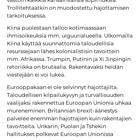
Trollitehtaatkin on muodostettu hajottamisen
tarkoituksessa.
Kiina puolestaan talloo kotimaassaan
ihmisoikeuksia mm. uiguurialueella. Ulkomailla
Kiina käyttää suunnattomia taloudellisia
resurssejaan lähes kolonialistisin tavoittein
mm. Afrikassa. Trumpin, Putinin ja Xi Jinpingin
retoriikka on brutaalia. Rakentavaksi heidän
viestejään ei voi lukea.
Eurooppakaan ei ole selvinnyt hajottajilta.
Taloudellisen kilpailukyvyn ja turvallisuuden
vaalijaksi rakennettua Euroopan Unionia uhkaa
mureneminen. Britannian brexit-äänestys
palvelee enemmän hajottajien kuin rakentajien
tavoitteita. Unkarin, Puolan ja Tshekin
hallitukset polkevat Euroopan Unionissa