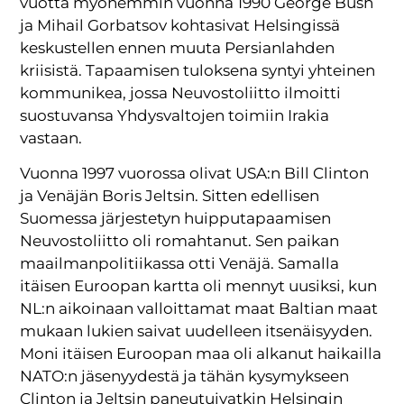
vuotta myöhemmin vuonna 1990 George Bush
ja Mihail Gorbatsov kohtasivat Helsingissä
keskustellen ennen muuta Persianlahden
kriisistä. Tapaamisen tuloksena syntyi yhteinen
kommunikea, jossa Neuvostoliitto ilmoitti
suostuvansa Yhdysvaltojen toimiin Irakia
vastaan.
Vuonna 1997 vuorossa olivat USA:n Bill Clinton
ja Venäjän Boris Jeltsin. Sitten edellisen
Suomessa järjestetyn huipputapaamisen
Neuvostoliitto oli romahtanut. Sen paikan
maailmanpolitiikassa otti Venäjä. Samalla
itäisen Euroopan kartta oli mennyt uusiksi, kun
NL:n aikoinaan valloittamat maat Baltian maat
mukaan lukien saivat uudelleen itsenäisyyden.
Moni itäisen Euroopan maa oli alkanut haikailla
NATO:n jäsenyydestä ja tähän kysymykseen
Clinton ja Jeltsin paneutuivatkin Helsingin