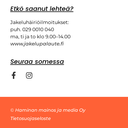
Etkö saanut lehteä?
Jakeluhäiriöilmoitukset:
puh. 029 0010 040
ma, ti ja to klo 9.00–14.00
www.jakelupalaute.fi
Seuraa somessa
©
Haminan mainos ja media Oy
Tietosuojaseloste