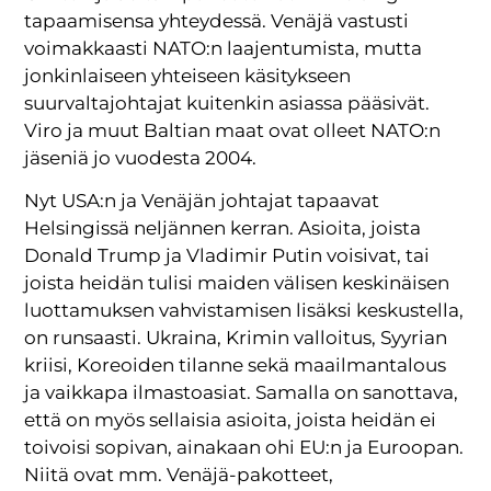
tapaamisensa yhteydessä. Venäjä vastusti
voimakkaasti NATO:n laajentumista, mutta
jonkinlaiseen yhteiseen käsitykseen
suurvaltajohtajat kuitenkin asiassa pääsivät.
Viro ja muut Baltian maat ovat olleet NATO:n
jäseniä jo vuodesta 2004.
Nyt USA:n ja Venäjän johtajat tapaavat
Helsingissä neljännen kerran. Asioita, joista
Donald Trump ja Vladimir Putin voisivat, tai
joista heidän tulisi maiden välisen keskinäisen
luottamuksen vahvistamisen lisäksi keskustella,
on runsaasti. Ukraina, Krimin valloitus, Syyrian
kriisi, Koreoiden tilanne sekä maailmantalous
ja vaikkapa ilmastoasiat. Samalla on sanottava,
että on myös sellaisia asioita, joista heidän ei
toivoisi sopivan, ainakaan ohi EU:n ja Euroopan.
Niitä ovat mm. Venäjä-pakotteet,