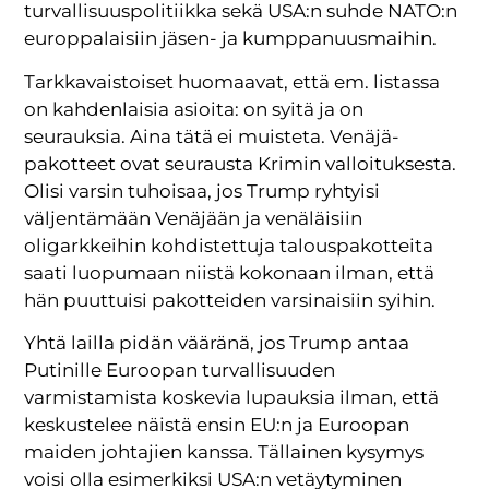
turvallisuuspolitiikka sekä USA:n suhde NATO:n
europpalaisiin jäsen- ja kumppanuusmaihin.
Tarkkavaistoiset huomaavat, että em. listassa
on kahdenlaisia asioita: on syitä ja on
seurauksia. Aina tätä ei muisteta. Venäjä-
pakotteet ovat seurausta Krimin valloituksesta.
Olisi varsin tuhoisaa, jos Trump ryhtyisi
väljentämään Venäjään ja venäläisiin
oligarkkeihin kohdistettuja talouspakotteita
saati luopumaan niistä kokonaan ilman, että
hän puuttuisi pakotteiden varsinaisiin syihin.
Yhtä lailla pidän vääränä, jos Trump antaa
Putinille Euroopan turvallisuuden
varmistamista koskevia lupauksia ilman, että
keskustelee näistä ensin EU:n ja Euroopan
maiden johtajien kanssa. Tällainen kysymys
voisi olla esimerkiksi USA:n vetäytyminen