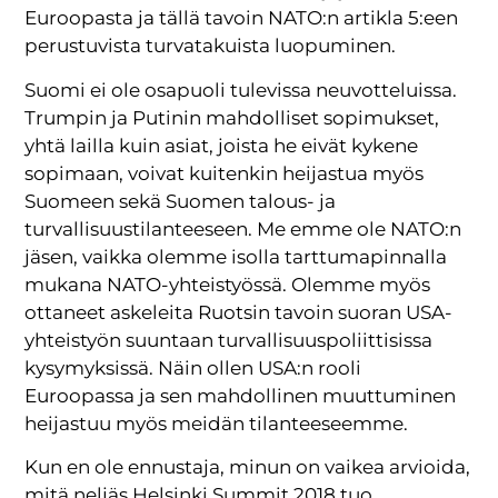
Euroopasta ja tällä tavoin NATO:n artikla 5:een
perustuvista turvatakuista luopuminen.
Suomi ei ole osapuoli tulevissa neuvotteluissa.
Trumpin ja Putinin mahdolliset sopimukset,
yhtä lailla kuin asiat, joista he eivät kykene
sopimaan, voivat kuitenkin heijastua myös
Suomeen sekä Suomen talous- ja
turvallisuustilanteeseen. Me emme ole NATO:n
jäsen, vaikka olemme isolla tarttumapinnalla
mukana NATO-yhteistyössä. Olemme myös
ottaneet askeleita Ruotsin tavoin suoran USA-
yhteistyön suuntaan turvallisuuspoliittisissa
kysymyksissä. Näin ollen USA:n rooli
Euroopassa ja sen mahdollinen muuttuminen
heijastuu myös meidän tilanteeseemme.
Kun en ole ennustaja, minun on vaikea arvioida,
mitä neljäs Helsinki Summit 2018 tuo