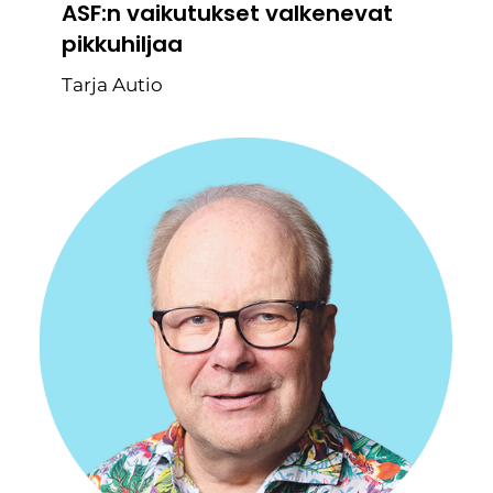
ASF:n vaikutukset valkenevat
pikkuhiljaa
Tarja Autio