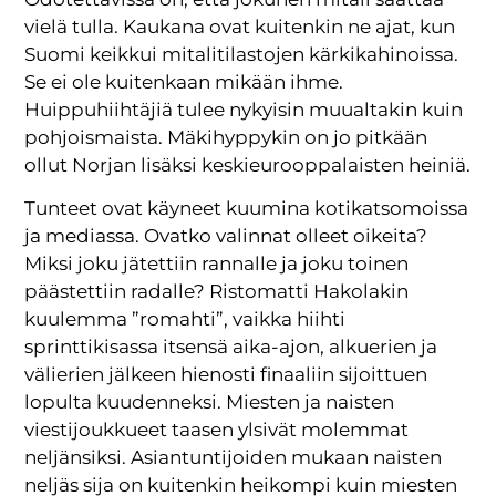
vielä tulla. Kaukana ovat kuitenkin ne ajat, kun
Suomi keikkui mitalitilastojen kärkikahinoissa.
Se ei ole kuitenkaan mikään ihme.
Huippuhiihtäjiä tulee nykyisin muualtakin kuin
pohjoismaista. Mäkihyppykin on jo pitkään
ollut Norjan lisäksi keskieurooppalaisten heiniä.
Tunteet ovat käyneet kuumina kotikatsomoissa
ja mediassa. Ovatko valinnat olleet oikeita?
Miksi joku jätettiin rannalle ja joku toinen
päästettiin radalle? Ristomatti Hakolakin
kuulemma ”romahti”, vaikka hiihti
sprinttikisassa itsensä aika-ajon, alkuerien ja
välierien jälkeen hienosti finaaliin sijoittuen
lopulta kuudenneksi. Miesten ja naisten
viestijoukkueet taasen ylsivät molemmat
neljänsiksi. Asiantuntijoiden mukaan naisten
neljäs sija on kuitenkin heikompi kuin miesten