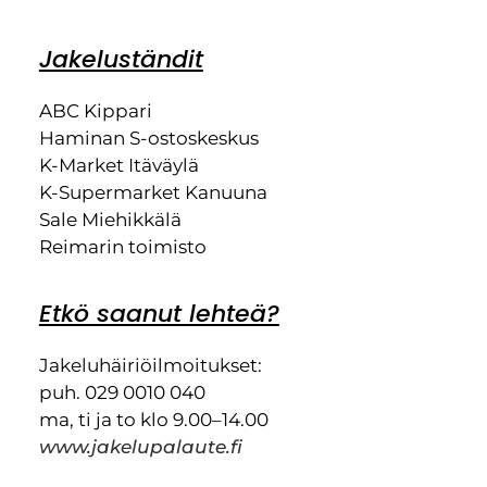
Jakeluständit
ABC Kippari
Haminan S-ostoskeskus
K-Market Itäväylä
K-Supermarket Kanuuna
Sale Miehikkälä
Reimarin toimisto
Etkö saanut lehteä?
Jakeluhäiriöilmoitukset:
puh. 029 0010 040
ma, ti ja to klo 9.00–14.00
www.jakelupalaute.fi