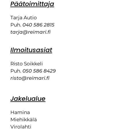
Päätoimittaja
Tarja Autio
Puh.
040 586 2815
tarja@reimari.fi
Ilmoitusasiat
Risto Soikkeli
Puh.
050 586 8429
risto@reimari.fi
Jakelualue
Hamina
Miehikkälä
Virolahti