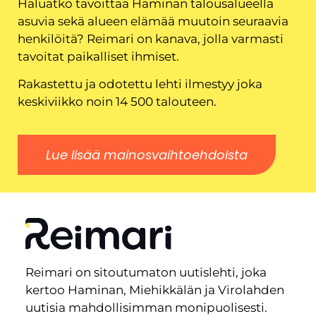
Haluatko tavoittaa Haminan talousalueella
asuvia sekä alueen elämää muutoin seuraavia
henkilöitä? Reimari on kanava, jolla varmasti
tavoitat paikalliset ihmiset.
Rakastettu ja odotettu lehti ilmestyy joka
keskiviikko noin 14 500 talouteen.
Lue lisää mainosvaihtoehdoista
Reimari on sitoutumaton uutislehti, joka
kertoo Haminan, Miehikkälän ja Virolahden
uutisia mahdollisimman monipuolisesti.