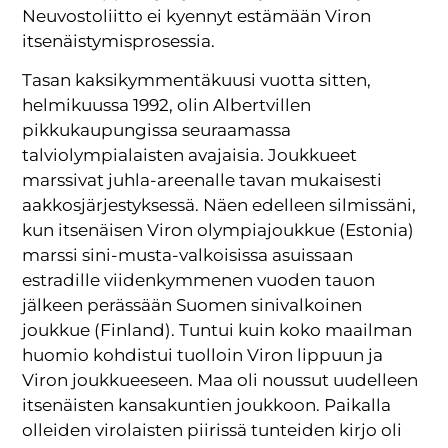
Neuvostoliitto ei kyennyt estämään Viron
itsenäistymisprosessia.
Tasan kaksikymmentäkuusi vuotta sitten,
helmikuussa 1992, olin Albertvillen
pikkukaupungissa seuraamassa
talviolympialaisten avajaisia. Joukkueet
marssivat juhla-areenalle tavan mukaisesti
aakkosjärjestyksessä. Näen edelleen silmissäni,
kun itsenäisen Viron olympiajoukkue (Estonia)
marssi sini-musta-valkoisissa asuissaan
estradille viidenkymmenen vuoden tauon
jälkeen perässään Suomen sinivalkoinen
joukkue (Finland). Tuntui kuin koko maailman
huomio kohdistui tuolloin Viron lippuun ja
Viron joukkueeseen. Maa oli noussut uudelleen
itsenäisten kansakuntien joukkoon. Paikalla
olleiden virolaisten piirissä tunteiden kirjo oli