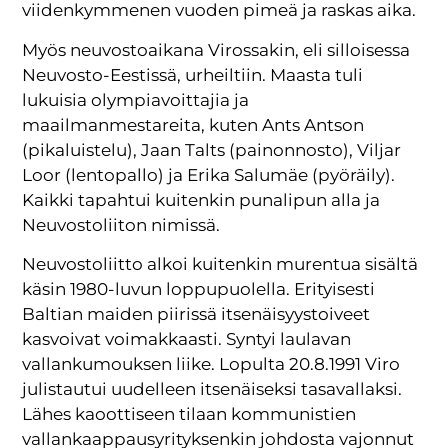
viidenkymmenen vuoden pimeä ja raskas aika.
Myös neuvostoaikana Virossakin, eli silloisessa
Neuvosto-Eestissä, urheiltiin. Maasta tuli
lukuisia olympiavoittajia ja
maailmanmestareita, kuten Ants Antson
(pikaluistelu), Jaan Talts (painonnosto), Viljar
Loor (lentopallo) ja Erika Salumäe (pyöräily).
Kaikki tapahtui kuitenkin punalipun alla ja
Neuvostoliiton nimissä.
Neuvostoliitto alkoi kuitenkin murentua sisältä
käsin 1980-luvun loppupuolella. Erityisesti
Baltian maiden piirissä itsenäisyystoiveet
kasvoivat voimakkaasti. Syntyi laulavan
vallankumouksen liike. Lopulta 20.8.1991 Viro
julistautui uudelleen itsenäiseksi tasavallaksi.
Lähes kaoottiseen tilaan kommunistien
vallankaappausyrityksenkin johdosta vajonnut