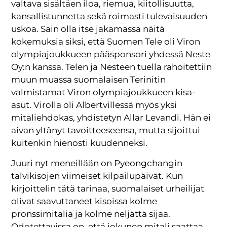
valtava sisältäen iloa, riemua, kiitollisuutta,
kansallistunnetta sekä roimasti tulevaisuuden
uskoa. Sain olla itse jakamassa näitä
kokemuksia siksi, että Suomen Tele oli Viron
olympiajoukkueen pääsponsori yhdessä Neste
Oy:n kanssa. Telen ja Nesteen tuella rahoitettiin
muun muassa suomalaisen Terinitin
valmistamat Viron olympiajoukkueen kisa-
asut. Virolla oli Albertvillessä myös yksi
mitaliehdokas, yhdistetyn Allar Levandi. Hän ei
aivan yltänyt tavoitteeseensa, mutta sijoittui
kuitenkin hienosti kuudenneksi.
Juuri nyt meneillään on Pyeongchangin
talvikisojen viimeiset kilpailupäivät. Kun
kirjoittelin tätä tarinaa, suomalaiset urheilijat
olivat saavuttaneet kisoissa kolme
pronssimitalia ja kolme neljättä sijaa.
Odotettavissa on, että jokunen mitali saattaa