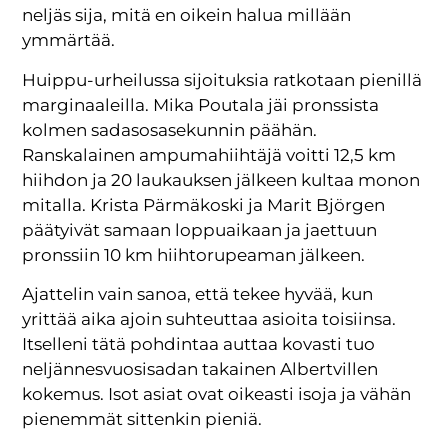
neljäs sija, mitä en oikein halua millään
ymmärtää.
Huippu-urheilussa sijoituksia ratkotaan pienillä
marginaaleilla. Mika Poutala jäi pronssista
kolmen sadasosasekunnin päähän.
Ranskalainen ampumahiihtäjä voitti 12,5 km
hiihdon ja 20 laukauksen jälkeen kultaa monon
mitalla. Krista Pärmäkoski ja Marit Björgen
päätyivät samaan loppuaikaan ja jaettuun
pronssiin 10 km hiihtorupeaman jälkeen.
Ajattelin vain sanoa, että tekee hyvää, kun
yrittää aika ajoin suhteuttaa asioita toisiinsa.
Itselleni tätä pohdintaa auttaa kovasti tuo
neljännesvuosisadan takainen Albertvillen
kokemus. Isot asiat ovat oikeasti isoja ja vähän
pienemmät sittenkin pieniä.