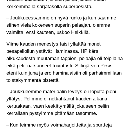
korkeimmalla sarjatasolla superpesistä.
– Joukkueessamme on hyvä runko ja kun saamme
siihen vielä kokeneen superin pelaajan, olemme
valmiita ensi kauteen, uskoo Heikkilä.
Viime kauden menestys taisi yllättää monet
pesäpalloilun ystävät Haminassa. HP kärsi
alkukaudesta muutaman tappion, pelaajia oli toipilaina
eikä pelit natsanneet toivotusti. Siilinjärven Pesis
eteni kuin juna ja ero haminalaisiin oli parhaimmillaan
toistakymmentä pistettä.
– Joukkueemme materiaalin leveys oli lopulta pieni
yllätys. Pelimme ei notkahtanut kauden aikana
kertaakaan, vaan keskittymällä jokaiseen peliin
kerrallaan pystyimme pitämään tasomme.
– Kun teimme myös voimaharjoitteita ja spurtteja