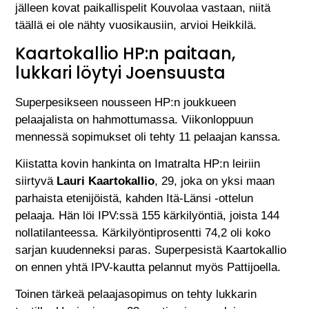
jälleen kovat paikallispelit Kouvolaa vastaan, niitä
täällä ei ole nähty vuosikausiin, arvioi Heikkilä.
Kaartokallio HP:n paitaan,
lukkari löytyi Joensuusta
Superpesikseen nousseen HP:n joukkueen
pelaajalista on hahmottumassa. Viikonloppuun
mennessä sopimukset oli tehty 11 pelaajan kanssa.
Kiistatta kovin hankinta on Imatralta HP:n leiriin
siirtyvä
Lauri Kaartokallio
, 29, joka on yksi maan
parhaista etenijöistä, kahden Itä-Länsi -ottelun
pelaaja. Hän löi IPV:ssä 155 kärkilyöntiä, joista 144
nollatilanteessa. Kärkilyöntiprosentti 74,2 oli koko
sarjan kuudenneksi paras. Superpesistä Kaartokallio
on ennen yhtä IPV-kautta pelannut myös Pattijoella.
Toinen tärkeä pelaajasopimus on tehty lukkarin