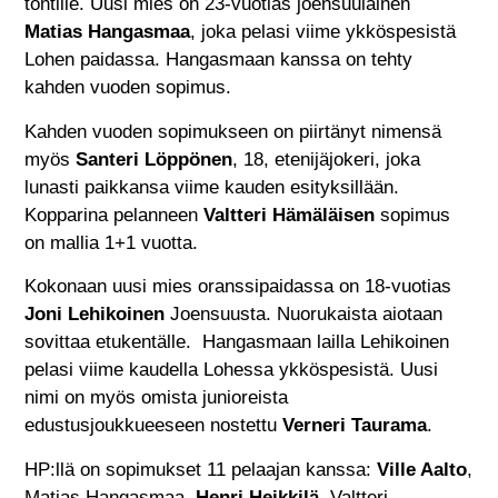
tontille. Uusi mies on 23-vuotias joensuulainen
Matias Hangasmaa
, joka pelasi viime ykköspesistä
Lohen paidassa. Hangasmaan kanssa on tehty
kahden vuoden sopimus.
Kahden vuoden sopimukseen on piirtänyt nimensä
myös
Santeri Löppönen
, 18, etenijäjokeri, joka
lunasti paikkansa viime kauden esityksillään.
Kopparina pelanneen
Valtteri Hämäläisen
sopimus
on mallia 1+1 vuotta.
Kokonaan uusi mies oranssipaidassa on 18-vuotias
Joni Lehikoinen
Joensuusta. Nuorukaista aiotaan
sovittaa etukentälle. Hangasmaan lailla Lehikoinen
pelasi viime kaudella Lohessa ykköspesistä. Uusi
nimi on myös omista junioreista
edustusjoukkueeseen nostettu
Verneri Taurama
.
HP:llä on sopimukset 11 pelaajan kanssa:
Ville Aalto
,
Matias Hangasmaa,
Henri Heikkilä
, Valtteri