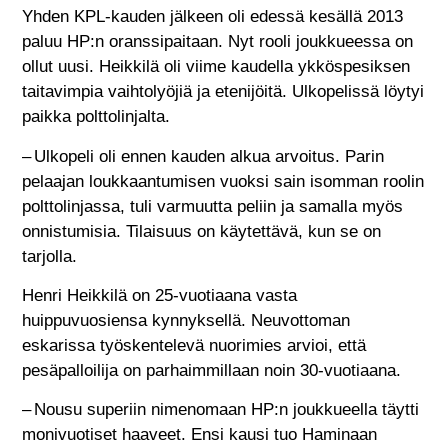
Yhden KPL-kauden jälkeen oli edessä kesällä 2013
paluu HP:n oranssipaitaan. Nyt rooli joukkueessa on
ollut uusi. Heikkilä oli viime kaudella ykköspesiksen
taitavimpia vaihtolyöjiä ja etenijöitä. Ulkopelissä löytyi
paikka polttolinjalta.
– Ulkopeli oli ennen kauden alkua arvoitus. Parin
pelaajan loukkaantumisen vuoksi sain isomman roolin
polttolinjassa, tuli varmuutta peliin ja samalla myös
onnistumisia. Tilaisuus on käytettävä, kun se on
tarjolla.
Henri Heikkilä on 25-vuotiaana vasta
huippuvuosiensa kynnyksellä. Neuvottoman
eskarissa työskentelevä nuorimies arvioi, että
pesäpalloilija on parhaimmillaan noin 30-vuotiaana.
– Nousu superiin nimenomaan HP:n joukkueella täytti
monivuotiset haaveet. Ensi kausi tuo Haminaan