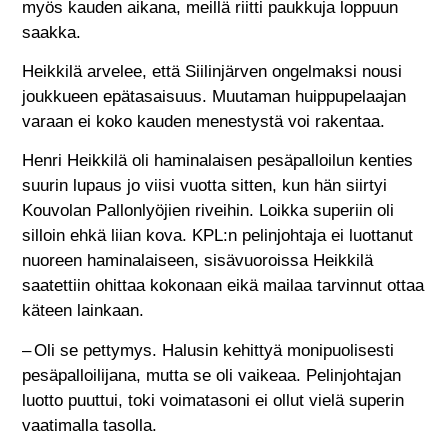
myös kauden aikana, meillä riitti paukkuja loppuun
saakka.
Heikkilä arvelee, että Siilinjärven ongelmaksi nousi
joukkueen epätasaisuus. Muutaman huippupelaajan
varaan ei koko kauden menestystä voi rakentaa.
Henri Heikkilä oli haminalaisen pesäpalloilun kenties
suurin lupaus jo viisi vuotta sitten, kun hän siirtyi
Kouvolan Pallonlyöjien riveihin. Loikka superiin oli
silloin ehkä liian kova. KPL:n pelinjohtaja ei luottanut
nuoreen haminalaiseen, sisävuoroissa Heikkilä
saatettiin ohittaa kokonaan eikä mailaa tarvinnut ottaa
käteen lainkaan.
– Oli se pettymys. Halusin kehittyä monipuolisesti
pesäpalloilijana, mutta se oli vaikeaa. Pelinjohtajan
luotto puuttui, toki voimatasoni ei ollut vielä superin
vaatimalla tasolla.