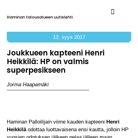
Haminan talousalueen uutislehti
Ilmoita Reimarissa
12. syys 2017
Joukkueen kapteeni Henri
Heikkilä: HP on valmis
superpesikseen
Jorma Haapamäki
Haminan Palloilijain viime kauden kapteeni
Henri
Heikkilä
odottaa luottavaisena ensi kautta, jolloin HP
vuosien odotuksen jälkeen pelaa jälleen maan