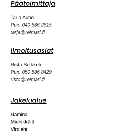
Päätoimittaja
Tarja Autio
Puh.
040 586 2815
tarja@reimari.fi
Ilmoitusasiat
Risto Soikkeli
Puh.
050 586 8429
risto@reimari.fi
Jakelualue
Hamina
Miehikkälä
Virolahti