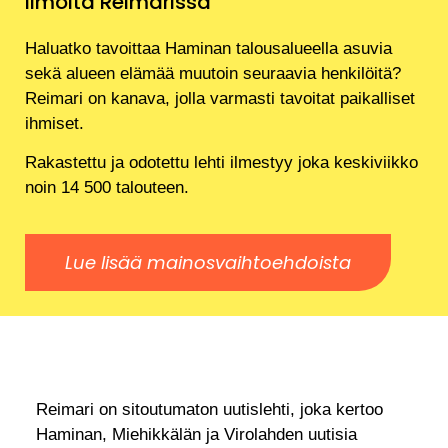
Ilmoita Reimarissa
Haluatko tavoittaa Haminan talousalueella asuvia
sekä alueen elämää muutoin seuraavia henkilöitä?
Reimari on kanava, jolla varmasti tavoitat paikalliset
ihmiset.
Rakastettu ja odotettu lehti ilmestyy joka keskiviikko
noin 14 500 talouteen.
Lue lisää mainosvaihtoehdoista
Reimari on sitoutumaton uutislehti, joka kertoo
Haminan, Miehikkälän ja Virolahden uutisia