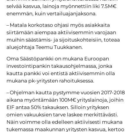
selvää kasvua, lainoja myönnettiin liki 7.5M€
enemmän, kuin vertailuajanjaksona.
– Matala korkotaso ohjasi myös asiakkaita
siirtämään aiempaa aktiivisemmin varojaan
muihin säästämis- ja sijoituskohteisiin, toteaa
aluejohtaja Teemu Tuukkanen.
Oma Säästöpankki on mukana Euroopan
investointipankin takausohjelmassa, jonka
kautta pankki voi entistä aktiivisemmin olla
mukana pk-yritysten rahoituksessa.
– Ohjelman kautta pystymme vuosien 2017-2018
aikana myöntämään 100M€ yrityslainoja, joihin
EIF antaa 50% takauksen. Silloin yrityksen
omien vakuuksien tarve laskee merkittävästi.
Näin voimme olla edelleen aktiivisesti mukana
tukemassa maakunnan yritysten kasvua, kertoo