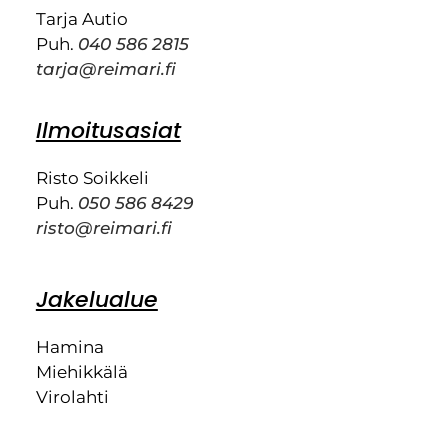
Tarja Autio
Puh.
040 586 2815
tarja@reimari.fi
Ilmoitusasiat
Risto Soikkeli
Puh.
050 586 8429
risto@reimari.fi
Jakelualue
Hamina
Miehikkälä
Virolahti