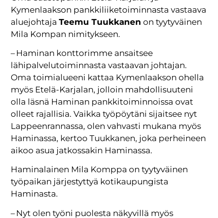
Kymenlaakson pankkiliiketoiminnasta vastaava
aluejohtaja
Teemu Tuukkanen
on tyytyväinen
Mila Kompan nimitykseen.
– Haminan konttorimme ansaitsee
lähipalvelutoiminnasta vastaavan johtajan.
Oma toimialueeni kattaa Kymenlaakson ohella
myös Etelä-Karjalan, jolloin mahdollisuuteni
olla läsnä Haminan pankkitoiminnoissa ovat
olleet rajallisia. Vaikka työpöytäni sijaitsee nyt
Lappeenrannassa, olen vahvasti mukana myös
Haminassa, kertoo Tuukkanen, joka perheineen
aikoo asua jatkossakin Haminassa.
Haminalainen Mila Komppa on tyytyväinen
työpaikan järjestyttyä kotikaupungista
Haminasta.
– Nyt olen työni puolesta näkyvillä myös