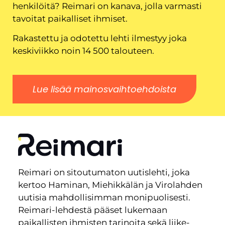
henkilöitä? Reimari on kanava, jolla varmasti
tavoitat paikalliset ihmiset.
Rakastettu ja odotettu lehti ilmestyy joka
keskiviikko noin 14 500 talouteen.
Lue lisää mainosvaihtoehdoista
Reimari on sitoutumaton uutislehti, joka
kertoo Haminan, Miehikkälän ja Virolahden
uutisia mahdollisimman monipuolisesti.
Reimari-lehdestä pääset lukemaan
paikallisten ihmisten tarinoita sekä liike-