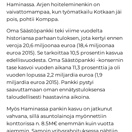
Haminassa. Arjen hoiteleminenkin on
vaivattomampaa, kun työmatkailu Kotkaan jäi
pois, pohtii Komppa.
Oma Säästöpankki teki viime vuodelta
historiansa parhaan tuloksen, jota kertyi ennen
veroja 20,6 miljoonaa euroa (18,4 miljoonaa
euroa 2015). Se tarkoittaa 10,5 prosentin kasvua
edellisvuodesta. Oma Säästöpankki -konsernin
tase kasvoi vuoden aikana 11,3 prosenttia ja oli
vuoden lopussa 2,2 miljardia euroa (1,9
miljardia euroa 2015). Pankki pystyi
saavuttamaan oman ennätystuloksensa
taloudellisesti haastavina aikoina.
Myös Haminassa pankin kasvu on jatkunut
vahvana, sillä asuntolainoja myönnettiin
konttorissa n. 8.5M€ enemmän kuin vuotta
aiemmin. Samoin yritysrahoituksessa nähtiin