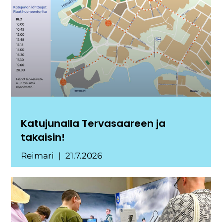
Katujunalla Tervasaareen ja
takaisin!
Reimari
21.7.2026