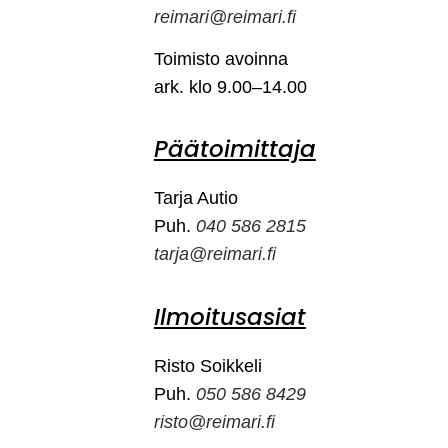
reimari@reimari.fi
Toimisto avoinna
ark. klo 9.00–14.00
Päätoimittaja
Tarja Autio
Puh.
040 586 2815
tarja@reimari.fi
Ilmoitusasiat
Risto Soikkeli
Puh.
050 586 8429
risto@reimari.fi