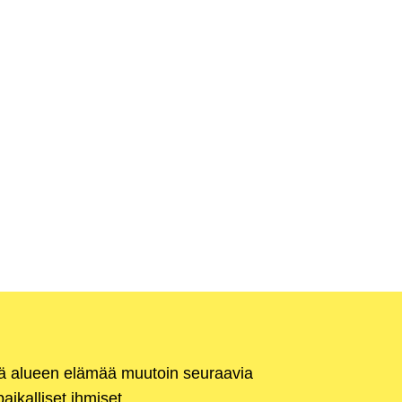
kä alueen elämää muutoin seuraavia
aikalliset ihmiset.