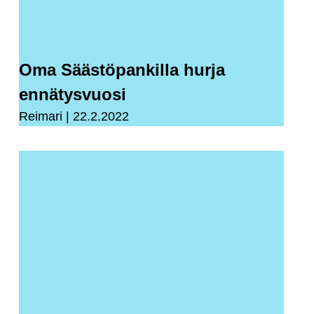
Oma Säästöpankilla hurja
ennätysvuosi
Reimari
22.2.2022