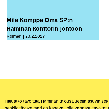
Mila Komppa Oma SP:n
Haminan konttorin johtoon
Reimari
28.2.2017
Haluatko tavoittaa Haminan talousalueella asuvia se
henkilöitä? Reimari on kanava, jolla varmasti tavoitat p