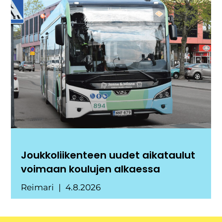
Joukkoliikenteen uudet aikataulut
voimaan koulujen alkaessa
Reimari
4.8.2026