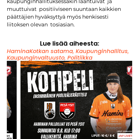
kaupunginhallituksessakin laantuivat ja
muuttuivat positiiviseen suuntaan kaikkien
päättäjien hyväksyttyä myös henkisesti
liitoksen olevan tosiasian.
Lue lisää aiheesta:
HaminaKotkan satama
,
Kaupunginhallitus
,
Kaupunginvaltuusto
,
Politiikka