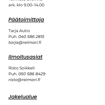
ark. klo 9.00–14.00
Päätoimittaja
Tarja Autio
Puh.
040 586 2815
tarja@reimari.fi
Ilmoitusasiat
Risto Soikkeli
Puh.
050 586 8429
risto@reimari.fi
Jakelualue