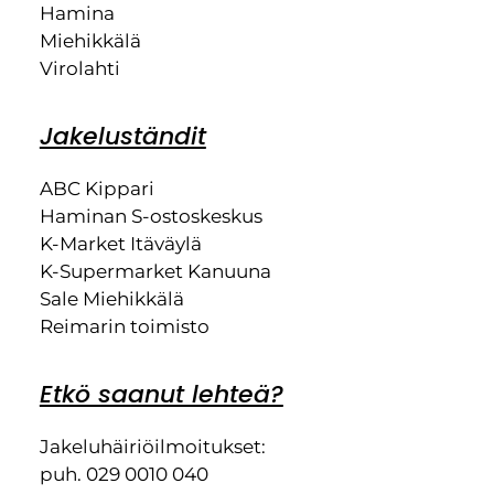
Hamina
Miehikkälä
Virolahti
Jakeluständit
ABC Kippari
Haminan S-ostoskeskus
K-Market Itäväylä
K-Supermarket Kanuuna
Sale Miehikkälä
Reimarin toimisto
Etkö saanut lehteä?
Jakeluhäiriöilmoitukset:
puh. 029 0010 040