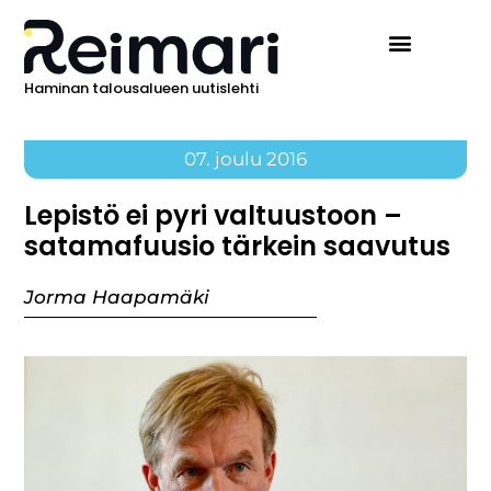
Haminan talousalueen uutislehti
07. joulu 2016
Lepistö ei pyri valtuustoon –
satamafuusio tärkein saavutus
Jorma Haapamäki