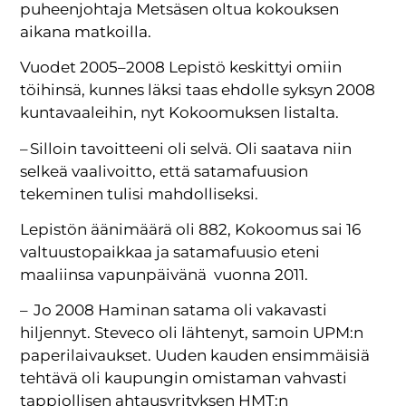
puheenjohtaja Metsäsen oltua kokouksen
aikana matkoilla.
Vuodet 2005–2008 Lepistö keskittyi omiin
töihinsä, kunnes läksi taas ehdolle syksyn 2008
kuntavaaleihin, nyt Kokoomuksen listalta.
– Silloin tavoitteeni oli selvä. Oli saatava niin
selkeä vaalivoitto, että satamafuusion
tekeminen tulisi mahdolliseksi.
Lepistön äänimäärä oli 882, Kokoomus sai 16
valtuustopaikkaa ja satamafuusio eteni
maaliinsa vapunpäivänä vuonna 2011.
– Jo 2008 Haminan satama oli vakavasti
hiljennyt. Steveco oli lähtenyt, samoin UPM:n
paperilaivaukset. Uuden kauden ensimmäisiä
tehtävä oli kaupungin omistaman vahvasti
tappiollisen ahtausyrityksen HMT:n