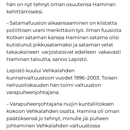
hän on nyt tehnyt oman osuutensa Haminan
kehittämiseksi.
– Satamafuusion aikaansaaminen on kiistatta
poliittisen urani merkittävin työ. Ilman fuusiota
Kotkan sataman kanssa Haminan satama olisi
kutistunut pikkusatamaksi ja sataman velat
takauksineen varjostaisivat edelleen vakavasti
Haminan taloutta, sanoo Lepistö.
Lepistö kuului Vehkalahden
kunnanvaltuustoon vuodet 1996–2003. Toisen
nelivuotiskauden hän toimi valtuuston
varapuheenjohtajana.
– Varapuheenjohtajana nuijin kuntaliitoksen
kokoon Vehkalahden osalta. Hamina oli oman
päätöksensä jo tehnyt, minulle jäi puheen
johtaminen Vehkalahden valtuustossa