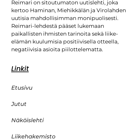
Reimari on sitoutumaton uutislehti, joka
kertoo Haminan, Miehikkälän ja Virolahden
uutisia mahdollisimman monipuolisesti.
Reimari-lehdestä pääset lukemaan
paikallisten ihmisten tarinoita sekä liike-
elämän kuulumisia positiivisella otteella,
negatiivisia asioita piilottelematta.
Linkit
Etusivu
Jutut
Näköislehti
Liikehakemisto