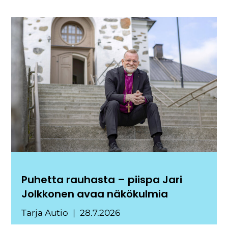
Puhetta rauhasta – piispa Jari
Jolkkonen avaa näkökulmia
Tarja Autio
28.7.2026