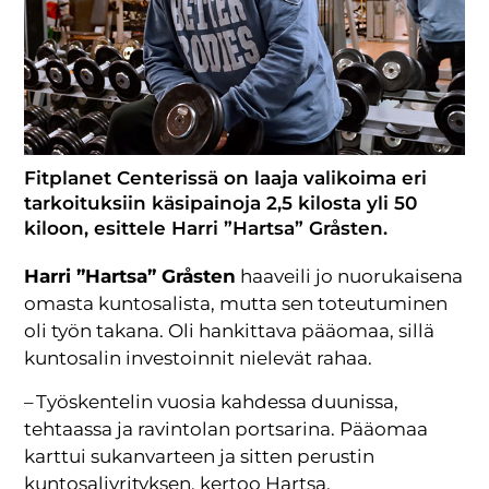
Fitplanet Centerissä on laaja valikoima eri
tarkoituksiin käsipainoja 2,5 kilosta yli 50
kiloon, esittele Harri ”Hartsa” Gråsten.
Harri ”Hartsa” Gråsten
haaveili jo nuorukaisena
omasta kuntosalista, mutta sen toteutuminen
oli työn takana. Oli hankittava pääomaa, sillä
kuntosalin investoinnit nielevät rahaa.
– Työskentelin vuosia kahdessa duunissa,
tehtaassa ja ravintolan portsarina. Pääomaa
karttui sukanvarteen ja sitten perustin
kuntosaliyrityksen, kertoo Hartsa.