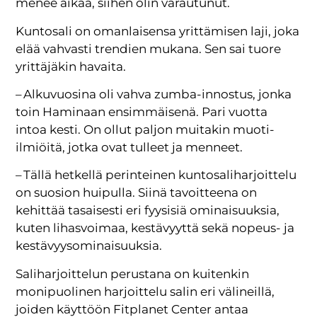
menee aikaa, siihen olin varautunut.
Kuntosali on omanlaisensa yrittämisen laji, joka
elää vahvasti trendien mukana. Sen sai tuore
yrittäjäkin havaita.
– Alkuvuosina oli vahva zumba-innostus, jonka
toin Haminaan ensimmäisenä. Pari vuotta
intoa kesti. On ollut paljon muitakin muoti-
ilmiöitä, jotka ovat tulleet ja menneet.
– Tällä hetkellä perinteinen kuntosaliharjoittelu
on suosion huipulla. Siinä tavoitteena on
kehittää tasaisesti eri fyysisiä ominaisuuksia,
kuten lihasvoimaa, kestävyyttä sekä nopeus- ja
kestävyysominaisuuksia.
Saliharjoittelun perustana on kuitenkin
monipuolinen harjoittelu salin eri välineillä,
joiden käyttöön Fitplanet Center antaa