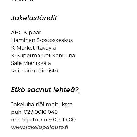
Jakeluständit
ABC Kippari
Haminan S-ostoskeskus
K-Market Itäväylä
K-Supermarket Kanuuna
Sale Miehikkälä
Reimarin toimisto
Etkö saanut lehteä?
Jakeluhäiriöilmoitukset:
puh. 029 0010 040
ma, ti ja to klo 9.00–14.00
www.jakelupalaute.fi