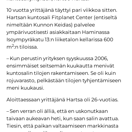
10 vuotta yrittäjänä täyttyi pari viikkoa sitten.
Hartsan kuntosali Fitplanet Center (entiseltä
nimeltään Kunnon Keidas) palvelee
ympärivuotisesti asiakkaitaan Haminassa
Isoympyräkatu 13:n liiketalon kellarissa 600
2
m
:n tiloissa.
– Kun perustin yrityksen syyskuussa 2006,
ensimmäiset seitsemän kuukautta menivät
kuntosalin tilojen rakentamiseen. Se oli kuin
rojuvarasto, pelkästään tilojen tyhjentämiseen
meni kuukausi.
Aloittaessaan yrittäjänä Hartsa oli 26-vuotias.
– Sen verran oli älliä, että en uskonutkaan
taivaan aukeavan heti, kun saan salin avattua.
Tiesin, että paikan valtaamiseen markkinasta