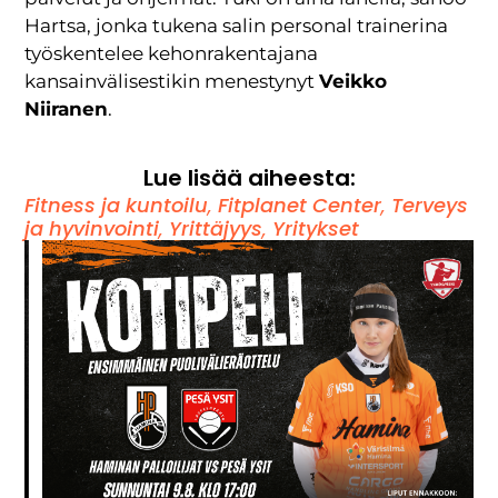
Hartsa, jonka tukena salin personal trainerina
työskentelee kehonrakentajana
kansainvälisestikin menestynyt
Veikko
Niiranen
.
Lue lisää aiheesta:
Fitness ja kuntoilu
,
Fitplanet Center
,
Terveys
ja hyvinvointi
,
Yrittäjyys
,
Yritykset