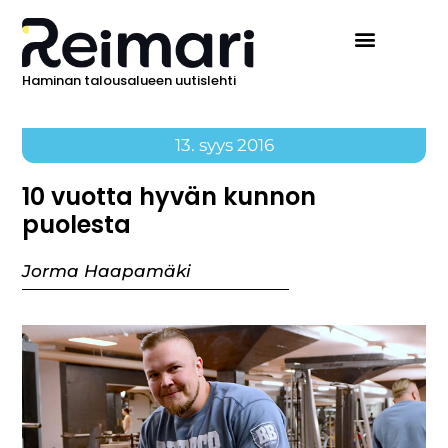
Haminan talousalueen uutislehti
13. syys 2016
10 vuotta hyvän kunnon
puolesta
Jorma Haapamäki