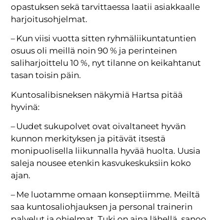
opastuksen sekä tarvittaessa laatii asiakkaalle
harjoitusohjelmat.
– Kun viisi vuotta sitten ryhmäliikuntatuntien
osuus oli meillä noin 90 % ja perinteinen
saliharjoittelu 10 %, nyt tilanne on keikahtanut
tasan toisin päin.
Kuntosalibisneksen näkymiä Hartsa pitää
hyvinä:
– Uudet sukupolvet ovat oivaltaneet hyvän
kunnon merkityksen ja pitävät itsestä
monipuolisella liikunnalla hyvää huolta. Uusia
saleja nousee etenkin kasvukeskuksiin koko
ajan.
– Me luotamme omaan konseptiimme. Meiltä
saa kuntosaliohjauksen ja personal trainerin
palvelut ja ohjelmat. Tuki on aina lähellä, sanoo