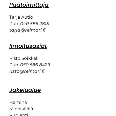
Päätoimittaja
Tarja Autio
Puh.
040 586 2815
tarja@reimari.fi
Ilmoitusasiat
Risto Soikkeli
Puh.
050 586 8429
risto@reimari.fi
Jakelualue
Hamina
Miehikkälä
Virolahti