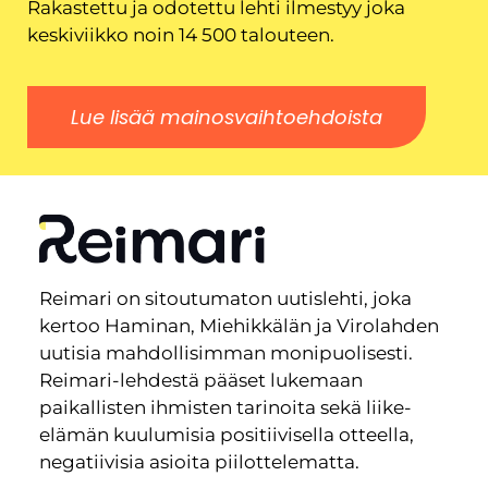
Rakastettu ja odotettu lehti ilmestyy joka
keskiviikko noin 14 500 talouteen.
Lue lisää mainosvaihtoehdoista
Reimari on sitoutumaton uutislehti, joka
kertoo Haminan, Miehikkälän ja Virolahden
uutisia mahdollisimman monipuolisesti.
Reimari-lehdestä pääset lukemaan
paikallisten ihmisten tarinoita sekä liike-
elämän kuulumisia positiivisella otteella,
negatiivisia asioita piilottelematta.