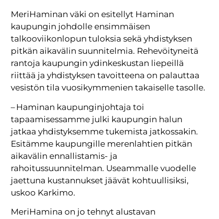
MeriHaminan väki on esitellyt Haminan
kaupungin johdolle ensimmäisen
talkooviikonlopun tuloksia sekä yhdistyksen
pitkän aikavälin suunnitelmia. Rehevöityneitä
rantoja kaupungin ydinkeskustan liepeillä
riittää ja yhdistyksen tavoitteena on palauttaa
vesistön tila vuosikymmenien takaiselle tasolle.
– Haminan kaupunginjohtaja toi
tapaamisessamme julki kaupungin halun
jatkaa yhdistyksemme tukemista jatkossakin.
Esitämme kaupungille merenlahtien pitkän
aikavälin ennallistamis- ja
rahoitussuunnitelman. Useammalle vuodelle
jaettuna kustannukset jäävät kohtuullisiksi,
uskoo Karkimo.
MeriHamina on jo tehnyt alustavan