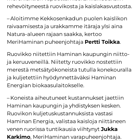
rehevöityneestä ruovikosta ja kaislakasvustosta.
– Aloitimme Kekkosenkadun puolen kaislikon
raivaamisesta ja urakkamme itäraja ylsi aina
Natura-alueen rajaan saakka, kertoo
MeriHaminan puheenjohtaja
Pertti Toikka
.
Ruovikko niitettiin Haminan kaupungin niitto-
ja keruuveneillä. Niitetty ruovikko nostettiin
merestä metsätyökoneista tutulla konekouralla
ja kuljetettiin hyödynnettäväksi Haminan
Energian biokaasulaitokselle.
– Koneista aiheutuneet kustannukset jaettiin
Haminan kaupungin ja yhdistyksen kesken.
Ruovikon kuljetuskustannuksista vastasi
Haminan Energia, valistaa kaisloja niittäneen
venen ruorissa tuntikausia viihtynyt
Jukka
Karkimo
, MeriHaminan varapuheenjohtaja.