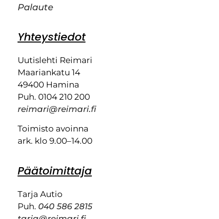
Palaute
Yhteystiedot
Uutislehti Reimari
Maariankatu 14
49400 Hamina
Puh. 0104 210 200
reimari@reimari.fi
Toimisto avoinna
ark. klo 9.00–14.00
Päätoimittaja
Tarja Autio
Puh.
040 586 2815
tarja@reimari.fi