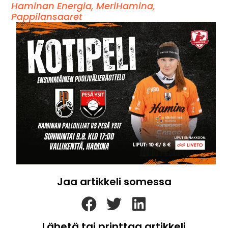
Haminan Energia
,
MeriHamina
,
Pappilansaaret
Jaa artikkeli somessa
Lähetä tai printtaa artikkeli