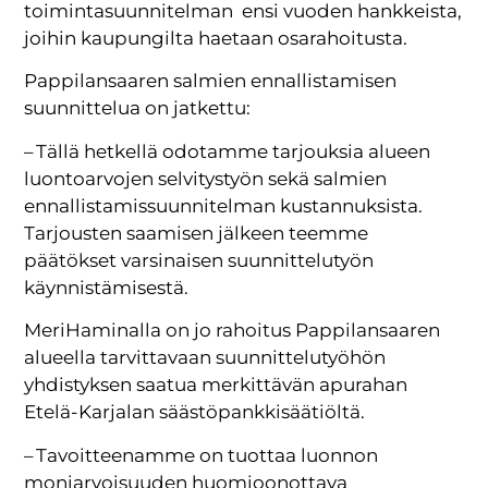
toimintasuunnitelman ensi vuoden hankkeista,
joihin kaupungilta haetaan osarahoitusta.
Pappilansaaren salmien ennallistamisen
suunnittelua on jatkettu:
– Tällä hetkellä odotamme tarjouksia alueen
luontoarvojen selvitystyön sekä salmien
ennallistamissuunnitelman kustannuksista.
Tarjousten saamisen jälkeen teemme
päätökset varsinaisen suunnittelutyön
käynnistämisestä.
MeriHaminalla on jo rahoitus Pappilansaaren
alueella tarvittavaan suunnittelutyöhön
yhdistyksen saatua merkittävän apurahan
Etelä-Karjalan säästöpankkisäätiöltä.
– Tavoitteenamme on tuottaa luonnon
moniarvoisuuden huomioonottava