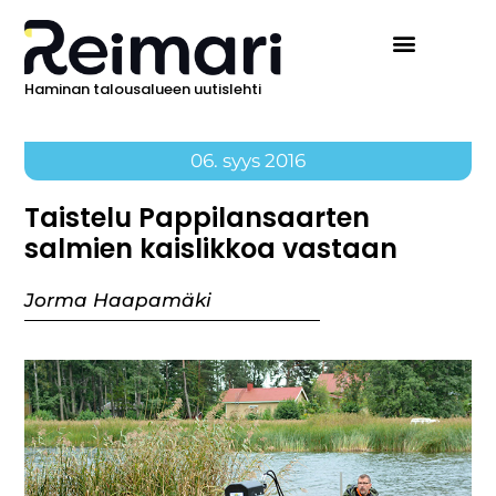
Haminan talousalueen uutislehti
06. syys 2016
Taistelu Pappilansaarten
salmien kaislikkoa vastaan
Jorma Haapamäki