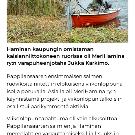
Haminan kaupungin omistaman
kaislanniittokoneen ruorissa oli MeriHamina
ry:n varapuheenjotaha Jukka Karkimo.
Pappilansaaren ensimmäisen salmen
ruovikoita niitettiin elokuisena viikonloppuna
isolla porukalla. Asialla oli MeriHamina ry:n
käynnistämä projekti ja viikonlopun talkoisiin
osallistui parikymmentä aktiivia.
Viikonlopun tapahtuma oli vain alkusoittoa
Pappilansaarten salmien ja Haminan
merenlahtien vapauttamiseksi liiallisuuksiin