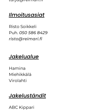
Ilmoitusasiat
Risto Soikkeli
Puh.
050 586 8429
risto@reimari.fi
Jakelualue
Hamina
Miehikkälä
Virolahti
Jakeluständit
ABC Kippari