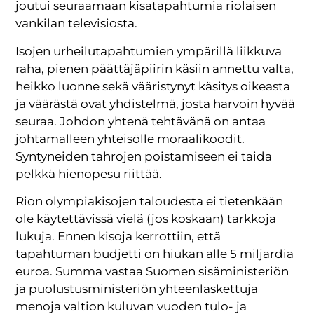
joutui seuraamaan kisatapahtumia riolaisen
vankilan televisiosta.
Isojen urheilutapahtumien ympärillä liikkuva
raha, pienen päättäjäpiirin käsiin annettu valta,
heikko luonne sekä vääristynyt käsitys oikeasta
ja väärästä ovat yhdistelmä, josta harvoin hyvää
seuraa. Johdon yhtenä tehtävänä on antaa
johtamalleen yhteisölle moraalikoodit.
Syntyneiden tahrojen poistamiseen ei taida
pelkkä hienopesu riittää.
Rion olympiakisojen taloudesta ei tietenkään
ole käytettävissä vielä (jos koskaan) tarkkoja
lukuja. Ennen kisoja kerrottiin, että
tapahtuman budjetti on hiukan alle 5 miljardia
euroa. Summa vastaa Suomen sisäministeriön
ja puolustusministeriön yhteenlaskettuja
menoja valtion kuluvan vuoden tulo- ja