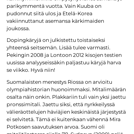
parikymmentä vuotta. Vain Kuuba on
pudonnut siitä ulos ja Etelä-Korea
vakiinnuttanut asemansa kärkimaiden
joukossa.
Dopingkäryjä on julkistettu toistaiseksi
yhteensä seitsemän. Lisää tulee varmasti.
Pekingin 2008 ja Lontoon 2012 kisojen testien
uusissa analyyseissäkin paljastuu käryjä harva
se viikko. Hyvä niin!
Suomalaisten menestys Riossa on arvioitu
olympiahistorian huonoimmaksi. Mitalimäärän
osalta näin onkin. Plakkariin tuli vain yksi jaettu
pronssimitali. Jaettu siksi, että nyrkkeilyssä
välieräottelujen häviäjien keskinäistä järjestystä
ei selvitetä. Tämä ei kuitenkaan vähennä Mira
Potkosen saavutuksen arvoa. Suomi oli