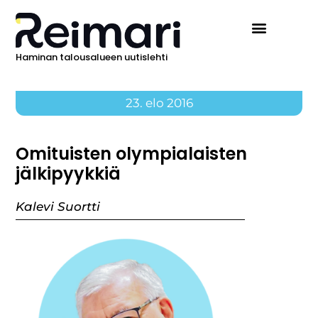
Haminan talousalueen uutislehti
23. elo 2016
Omituisten olympialaisten
jälkipyykkiä
Kalevi Suortti