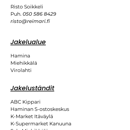
Risto Soikkeli
Puh.
050 586 8429
risto@reimari.fi
Jakelualue
Hamina
Miehikkälä
Virolahti
Jakeluständit
ABC Kippari
Haminan S-ostoskeskus
K-Market Itäväylä
K-Supermarket Kanuuna