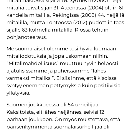
mitalitilastossa sijalla 78. Sydneyn (2000) neljä
mitalia toivat sijan 31. Ateenassa (2004) oltiin 61.
kahdella mitalilla, Pekingissä (2008) 44. neljällä
mitalilla, mutta Lontoossa (2012) pudottiin taas
sijalle 63 kolmella mitalilla. Riossa tehtiin
pohjanoteeraus.
Me suomalaiset olemme tosi hyviä luomaan
mitaliodotuksia ja jopa uskomaan niihin.
”Mitalimahdollisuus” muuttuu hyvin helposti
ajatuksissamme ja puheissamme ”lähes
varmaksi mitaliksi”. Ei siis ihme, että kisoissa
syntyy enemmän pettymyksiä kuin positiivisia
yllätyksiä.
Suomen joukkueessa oli 54 urheilijaa.
Kaksitoista, eli lähes neljännes, selvisi 12
parhaan joukkoon. On myös muistettava, että
parisenkymmentä suomalaisurheilijaa oli