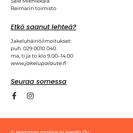
Sale Miehikkälä
Reimarin toimisto
Etkö saanut lehteä?
Jakeluhäiriöilmoitukset:
puh. 029 0010 040
ma, ti ja to klo 9.00–14.00
www.jakelupalaute.fi
Seuraa somessa
©
Haminan mainos ja media Oy