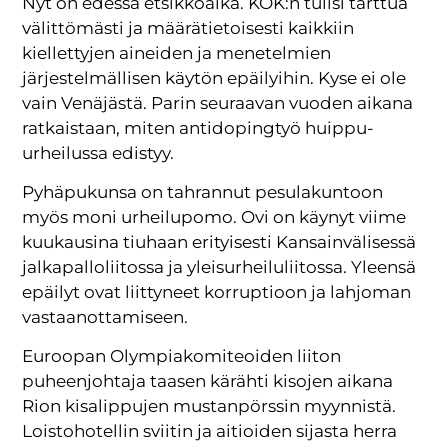
Nyt on edessä etsikkoaika. KOK:n tulisi tarttua
välittömästi ja määrätietoisesti kaikkiin
kiellettyjen aineiden ja menetelmien
järjestelmällisen käytön epäilyihin. Kyse ei ole
vain Venäjästä. Parin seuraavan vuoden aikana
ratkaistaan, miten antidopingtyö huippu-
urheilussa edistyy.
Pyhäpukunsa on tahrannut pesulakuntoon
myös moni urheilupomo. Ovi on käynyt viime
kuukausina tiuhaan erityisesti Kansainvälisessä
jalkapalloliitossa ja yleisurheiluliitossa. Yleensä
epäilyt ovat liittyneet korruptioon ja lahjoman
vastaanottamiseen.
Euroopan Olympiakomiteoiden liiton
puheenjohtaja taasen kärähti kisojen aikana
Rion kisalippujen mustanpörssin myynnistä.
Loistohotellin sviitin ja aitioiden sijasta herra