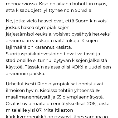
menoarviossa. Kisojen aikana huhuttiin myös,
että kisabudjetti ylittynee noin 50 %:lla.
Ne, jotka vielä haaveilevat, että Suomikin voisi
joskus hakea olympiakisojen
järjestämisoikeuksia, voisivat pysähtyä hetkeksi
arvioimaan vaikkapa näitä lukuja. Kisojen
lajimäärä on karannut käsistä.
Suorituspaikkainvestoinnit ovat valtavat ja
stadioneille ei tunnu löytyvän kisojen jälkeistä
käyttöä. Tässäkin asiassa olisi KOK:lla uudelleen
arvioinnin paikka.
Urheilullisesti Rion olympiakisat onnistuivat
ilmeisen hyvin. Kisoissa tehtiin yhteensä 19
maailmanennätystä ja 65 olympiaennätystä.
Osallistuvia maita oli ennätykselliset 206, joista
mitaleille ylsi 87. Mitalitilaston
kärkikymmenikkö on pysynyt lähes samana jo