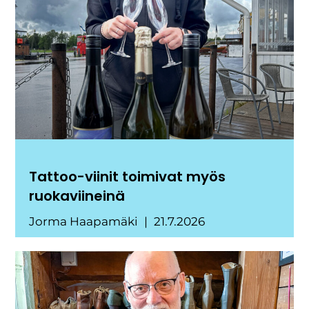
Tattoo-viinit toimivat myös
ruokaviineinä
Jorma Haapamäki
21.7.2026