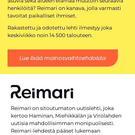
asuvia sekä alueen elämää muutoin seuraavia
henkilöitä? Reimari on kanava, jolla varmasti
tavoitat paikalliset ihmiset.
Rakastettu ja odotettu lehti ilmestyy joka
keskiviikko noin 14 500 talouteen.
Lue lisää mainosvaihtoehdoista
Reimari on sitoutumaton uutislehti, joka
kertoo Haminan, Miehikkälän ja Virolahden
uutisia mahdollisimman monipuolisesti.
Reimari-lehdestä pääset lukemaan