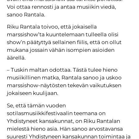
Voi ottaa rennosti ja antaa musiikin viedä,
sanoo Rantala.
Riku Rantala toivoo, että jokaisella
marssishow’ta kuuntelemaan tulleella olisi
show’n päätyttyä sellainen fiilis, että on ollut
mukana jossain vähän isompien asioiden
äärellä.
– Tuskin maltan odottaa. Tästä tulee hieno
musiikillinen matka, Rantala sanoo ja uskoo
marssishow-näytösten tekevän vaikutuksen
jokaiseen kuulijaan.
Se, että tämän vuoden
sotilasmusiikkifestivaalin teemana on
Yhdistyneet kansakunnat, on Riku Rantalan
mielestä hieno asia. Hän sanoo arvostavansa
suuresti Yhdistyneen kansakunnan toimintaa ja