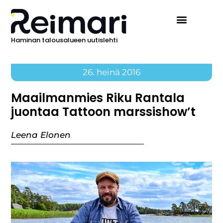
Haminan talousalueen uutislehti
26. heinä 2016
Maailmanmies Riku Rantala
juontaa Tattoon marssishow’t
Leena Elonen