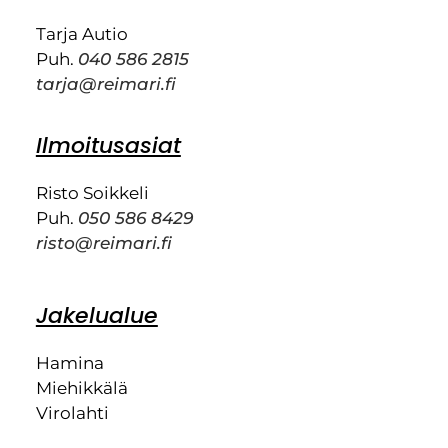
Tarja Autio
Puh.
040 586 2815
tarja@reimari.fi
Ilmoitusasiat
Risto Soikkeli
Puh.
050 586 8429
risto@reimari.fi
Jakelualue
Hamina
Miehikkälä
Virolahti