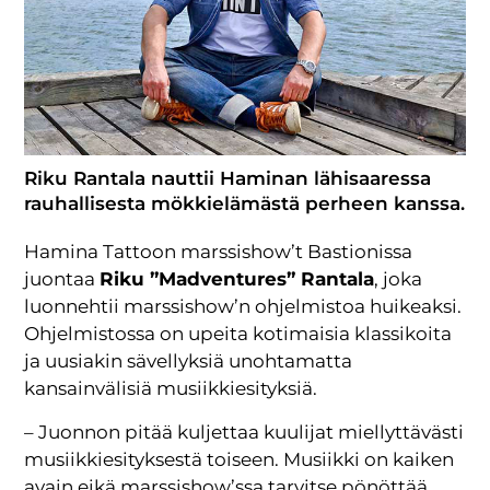
Riku Rantala nauttii Haminan lähisaaressa
rauhallisesta mökkielämästä perheen kanssa.
Hamina Tattoon marssishow’t Bastionissa
juontaa
Riku ”Madventures” Rantala
, joka
luonnehtii marssishow’n ohjelmistoa huikeaksi.
Ohjelmistossa on upeita kotimaisia klassikoita
ja uusiakin sävellyksiä unohtamatta
kansainvälisiä musiikkiesityksiä.
– Juonnon pitää kuljettaa kuulijat miellyttävästi
musiikkiesityksestä toiseen. Musiikki on kaiken
avain eikä marssishow’ssa tarvitse pönöttää.