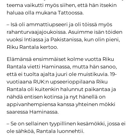
teema vaikutti myös siihen, että hän itsekin
haluaa olla mukana Tattoossa.
– Isä oli ammattiupseeri ja oli töissä myös
rahanturvaajajoukoissa. Asuimme isän töiden
vuoksi Intiassa ja Pakistanissa, kun olin pieni,
Riku Rantala kertoo.
Elämänsä ensimmäiset kolme vuotta Riku
Rantala vietti Haminassa, mutta hän sanoo,
että ei tuolta ajalta juuri ole muistikuvia. 19-
vuotiaana RUK:n upseerioppilaana Riku
Rantala oli kuitenkin halunnut paikantaa ja
nähdä entisen kotinsa ja nyt hänellä on
appivanhempiensa kanssa yhteinen mökki
saaressa Haminassa.
– Se on sellainen tyypillinen kesämökki, jossa ei
ole sähköä, Rantala luonnehtii.