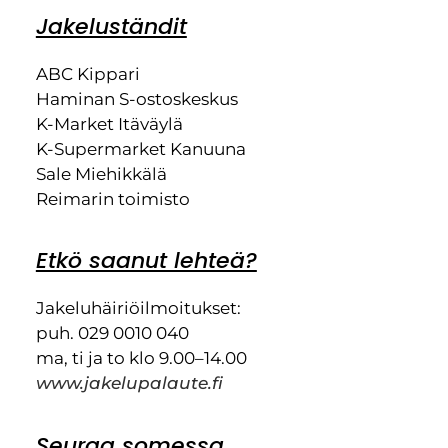
Jakeluständit
ABC Kippari
Haminan S-ostoskeskus
K-Market Itäväylä
K-Supermarket Kanuuna
Sale Miehikkälä
Reimarin toimisto
Etkö saanut lehteä?
Jakeluhäiriöilmoitukset:
puh. 029 0010 040
ma, ti ja to klo 9.00–14.00
www.jakelupalaute.fi
Seuraa somessa