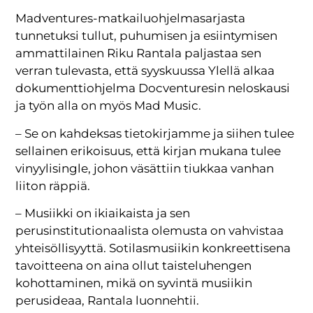
Madventures-matkailuohjelmasarjasta
tunnetuksi tullut, puhumisen ja esiintymisen
ammattilainen Riku Rantala paljastaa sen
verran tulevasta, että syyskuussa Ylellä alkaa
dokumenttiohjelma Docventuresin neloskausi
ja työn alla on myös Mad Music.
– Se on kahdeksas tietokirjamme ja siihen tulee
sellainen erikoisuus, että kirjan mukana tulee
vinyylisingle, johon väsättiin tiukkaa vanhan
liiton räppiä.
– Musiikki on ikiaikaista ja sen
perusinstitutionaalista olemusta on vahvistaa
yhteisöllisyyttä. Sotilasmusiikin konkreettisena
tavoitteena on aina ollut taisteluhengen
kohottaminen, mikä on syvintä musiikin
perusideaa, Rantala luonnehtii.