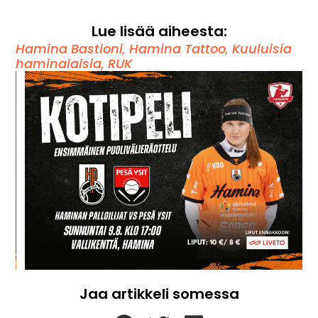
Lue lisää aiheesta:
Hamina Bastioni
,
Hamina Tattoo
,
Kuuluisia
haminalaisia
,
RUK
Jaa artikkeli somessa