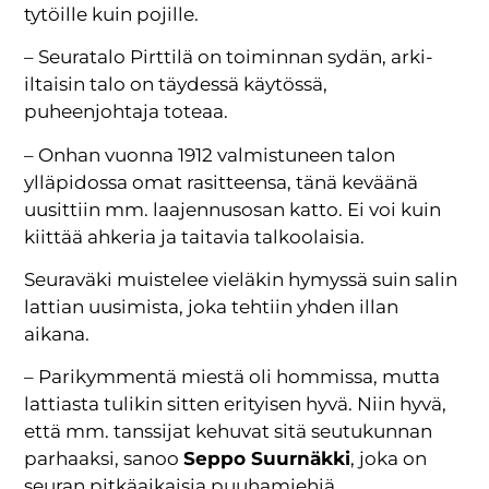
tytöille kuin pojille.
– Seuratalo Pirttilä on toiminnan sydän, arki-
iltaisin talo on täydessä käytössä,
puheenjohtaja toteaa.
– Onhan vuonna 1912 valmistuneen talon
ylläpidossa omat rasitteensa, tänä keväänä
uusittiin mm. laajennusosan katto. Ei voi kuin
kiittää ahkeria ja taitavia talkoolaisia.
Seuraväki muistelee vieläkin hymyssä suin salin
lattian uusimista, joka tehtiin yhden illan
aikana.
– Parikymmentä miestä oli hommissa, mutta
lattiasta tulikin sitten erityisen hyvä. Niin hyvä,
että mm. tanssijat kehuvat sitä seutukunnan
parhaaksi, sanoo
Seppo Suurnäkki
, joka on
seuran pitkäaikaisia puuhamiehiä.