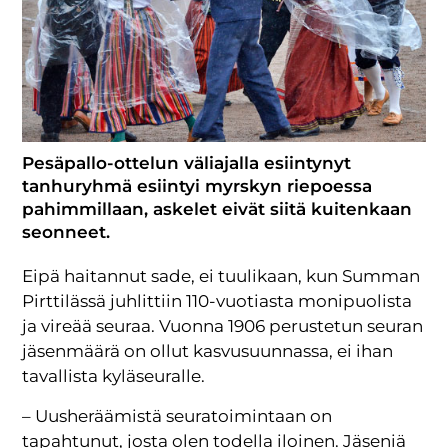
Pesäpallo-ottelun väliajalla esiintynyt
tanhuryhmä esiintyi myrskyn riepoessa
pahimmillaan, askelet eivät siitä kuitenkaan
seonneet.
Eipä haitannut sade, ei tuulikaan, kun Summan
Pirttilässä juhlittiin 110-vuotiasta monipuolista
ja vireää seuraa. Vuonna 1906 perustetun seuran
jäsenmäärä on ollut kasvusuunnassa, ei ihan
tavallista kyläseuralle.
– Uusheräämistä seuratoimintaan on
tapahtunut, josta olen todella iloinen. Jäseniä