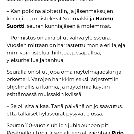
– Kanipoikina aloitettiin, ja jäsenmaksujen
kerääjinä, muistelevat Suurnäkki ja
Hannu
Suortti
, seuran kunniajäseniä molemmat.
– Ponnistus on aina ollut vahva yleisseura.
Vuosien mittaan on harrastettu monia eri lajeja,
mm. voimistelua, hiihtoa, pesäpalloa,
yleisurheilua ja tanhua.
Seuralla on ollut jopa oma näytelmäjaoskin ja
orkesteri. Varojen hankkimiseksi järjestettiin
ohjelmallisia iltamia, ja näytelmiä käytiin
esittämässä muissakin kylissä.
– Se oli sitä aikaa. Tänä päivänä on jo saavutus,
että tällaiset kyläseurat pysyvät elossa.
Seuran 110-vuotisjuhlien juhlapuheen piti
Pesäpalloliiton itäisen alueen aluejohtaja
Pirjo