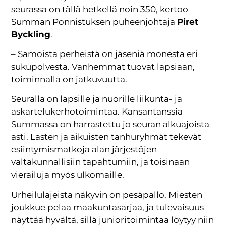
seurassa on tällä hetkellä noin 350, kertoo
Summan Ponnistuksen puheenjohtaja
Piret
Byckling
.
– Samoista perheistä on jäseniä monesta eri
sukupolvesta. Vanhemmat tuovat lapsiaan,
toiminnalla on jatkuvuutta.
Seuralla on lapsille ja nuorille liikunta- ja
askartelukerhotoimintaa. Kansantanssia
Summassa on harrastettu jo seuran alkuajoista
asti. Lasten ja aikuisten tanhuryhmät tekevät
esiintymismatkoja alan järjestöjen
valtakunnallisiin tapahtumiin, ja toisinaan
vierailuja myös ulkomaille.
Urheilulajeista näkyvin on pesäpallo. Miesten
joukkue pelaa maakuntasarjaa, ja tulevaisuus
näyttää hyvältä, sillä junioritoimintaa löytyy niin