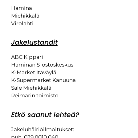
Hamina
Miehikkälä
Virolahti
Jakeluständit
ABC Kippari
Haminan S-ostoskeskus
K-Market Itäväylä
K-Supermarket Kanuuna
Sale Miehikkälä
Reimarin toimisto
Etkö saanut lehteä?
Jakeluhäiriöilmoitukset:
puh. 029 0010 040