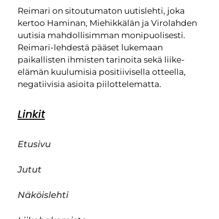
Reimari on sitoutumaton uutislehti, joka
kertoo Haminan, Miehikkälän ja Virolahden
uutisia mahdollisimman monipuolisesti.
Reimari-lehdestä pääset lukemaan
paikallisten ihmisten tarinoita sekä liike-
elämän kuulumisia positiivisella otteella,
negatiivisia asioita piilottelematta.
Linkit
Etusivu
Jutut
Näköislehti