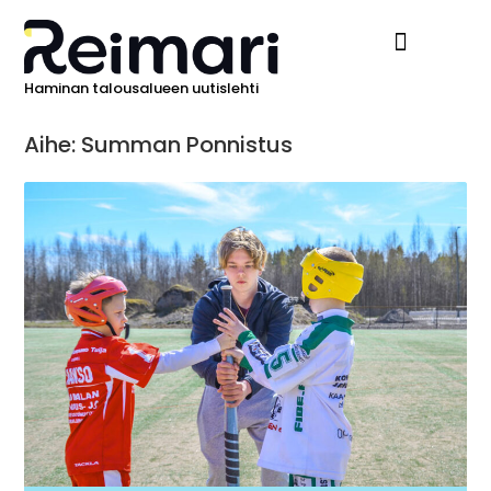
Haminan talousalueen uutislehti
Ilmoita Reimarissa
Aihe: Summan Ponnistus