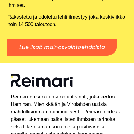
ihmiset.
Rakastettu ja odotettu lehti ilmestyy joka keskiviikko
noin 14 500 talouteen.
Lue lisää mainosvaihtoehdoista
Reimari on sitoutumaton uutislehti, joka kertoo
Haminan, Miehikkälän ja Virolahden uutisia
mahdollisimman monipuolisesti. Reimari-lehdestä
pääset lukemaan paikallisten ihmisten tarinoita
sekä liike-elämän kuulumisia positiivisella