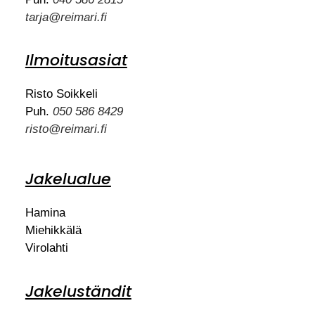
tarja@reimari.fi
Ilmoitusasiat
Risto Soikkeli
Puh.
050 586 8429
risto@reimari.fi
Jakelualue
Hamina
Miehikkälä
Virolahti
Jakeluständit