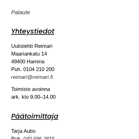
Palaute
Yhteystiedot
Uutislehti Reimari
Maariankatu 14
49400 Hamina
Puh. 0104 210 200
reimari@reimari.fi
Toimisto avoinna
ark. klo 9.00–14.00
Päätoimittaja
Tarja Autio
Puh.
040 586 2815