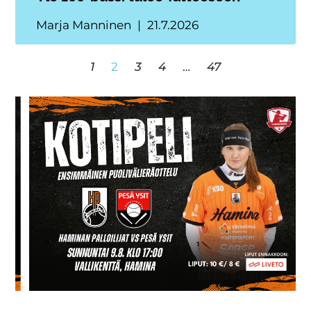
Marja Manninen
21.7.2026
1
2
3
4
…
47