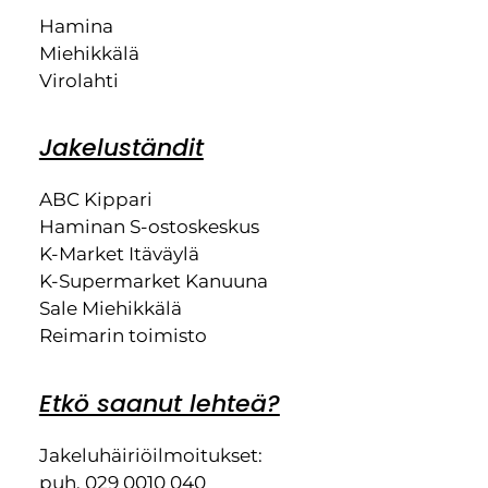
Hamina
Miehikkälä
Virolahti
Jakeluständit
ABC Kippari
Haminan S-ostoskeskus
K-Market Itäväylä
K-Supermarket Kanuuna
Sale Miehikkälä
Reimarin toimisto
Etkö saanut lehteä?
Jakeluhäiriöilmoitukset:
puh. 029 0010 040