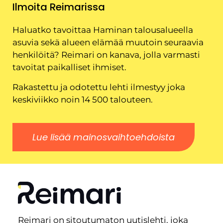
Ilmoita Reimarissa
Haluatko tavoittaa Haminan talousalueella
asuvia sekä alueen elämää muutoin seuraavia
henkilöitä? Reimari on kanava, jolla varmasti
tavoitat paikalliset ihmiset.
Rakastettu ja odotettu lehti ilmestyy joka
keskiviikko noin 14 500 talouteen.
Lue lisää mainosvaihtoehdoista
Reimari on sitoutumaton uutislehti, joka