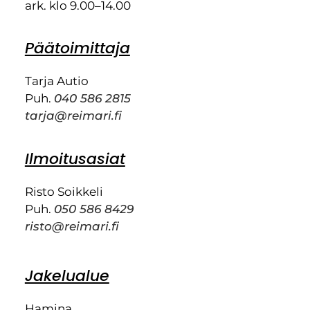
ark. klo 9.00–14.00
Päätoimittaja
Tarja Autio
Puh.
040 586 2815
tarja@reimari.fi
Ilmoitusasiat
Risto Soikkeli
Puh.
050 586 8429
risto@reimari.fi
Jakelualue
Hamina