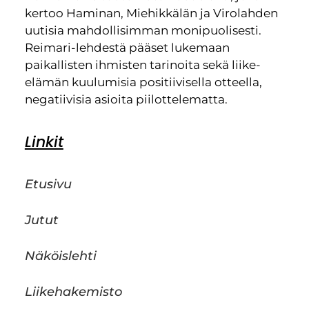
kertoo Haminan, Miehikkälän ja Virolahden
uutisia mahdollisimman monipuolisesti.
Reimari-lehdestä pääset lukemaan
paikallisten ihmisten tarinoita sekä liike-
elämän kuulumisia positiivisella otteella,
negatiivisia asioita piilottelematta.
Linkit
Etusivu
Jutut
Näköislehti
Liikehakemisto