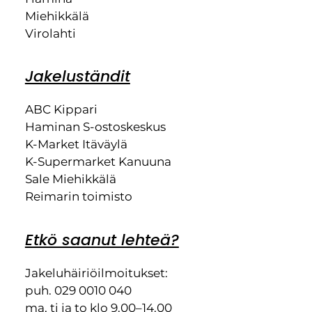
Miehikkälä
Virolahti
Jakeluständit
ABC Kippari
Haminan S-ostoskeskus
K-Market Itäväylä
K-Supermarket Kanuuna
Sale Miehikkälä
Reimarin toimisto
Etkö saanut lehteä?
Jakeluhäiriöilmoitukset:
puh. 029 0010 040
ma, ti ja to klo 9.00–14.00