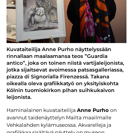
Kuvataiteilija Anne Purho näyttelyssään
rinnallaan maalaamansa teos ”Guardia
antico”, joka on toinen niistä vartijaleijonista,
jotka sijaitsevat avoimessa patsasgalleriassa,
piazza di Signorialla Firenzessä. Takana
oikealla oleva grafiikkatyö on yksityiskohta
Kölnin tuomiokirkon pihan suihkukaivon
leijonista.
Haminalainen kuvataiteilija
Anne Purho
on
avannut taidenäyttelyn Mailta maailmalle
Vehkalahden kylämuseossa. Akvarelleja ja
grafiikkaa sisältävä näyttely on museon