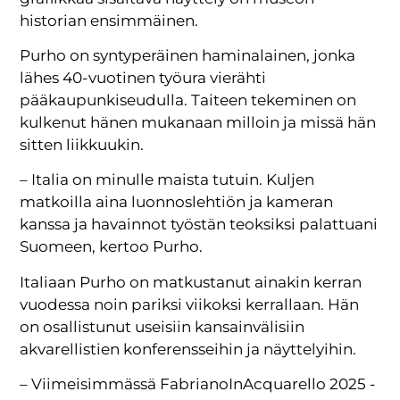
historian ensimmäinen.
Purho on syntyperäinen haminalainen, jonka
lähes 40-vuotinen työura vierähti
pääkaupunkiseudulla. Taiteen tekeminen on
kulkenut hänen mukanaan milloin ja missä hän
sitten liikkuukin.
– Italia on minulle maista tutuin. Kuljen
matkoilla aina luonnoslehtiön ja kameran
kanssa ja havainnot työstän teoksiksi palattuani
Suomeen, kertoo Purho.
Italiaan Purho on matkustanut ainakin kerran
vuodessa noin pariksi viikoksi kerrallaan. Hän
on osallistunut useisiin kansainvälisiin
akvarellistien konferensseihin ja näyttelyihin.
– Viimeisimmässä FabrianoInAcquarello 2025 -