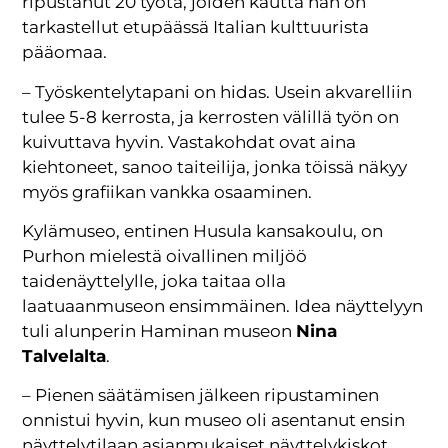
ripustanut 20 työtä, joiden kautta hän on
tarkastellut etupäässä Italian kulttuurista
pääomaa.
– Työskentelytapani on hidas. Usein akvarelliin
tulee 5-8 kerrosta, ja kerrosten välillä työn on
kuivuttava hyvin. Vastakohdat ovat aina
kiehtoneet, sanoo taiteilija, jonka töissä näkyy
myös grafiikan vankka osaaminen.
Kylämuseo, entinen Husula kansakoulu, on
Purhon mielestä oivallinen miljöö
taidenäyttelylle, joka taitaa olla
laatuaanmuseon ensimmäinen. Idea näyttelyyn
tuli alunperin Haminan museon
Nina
Talvelalta
.
– Pienen säätämisen jälkeen ripustaminen
onnistui hyvin, kun museo oli asentanut ensin
näyttelytilaan asianmukaiset näyttelykiskot.