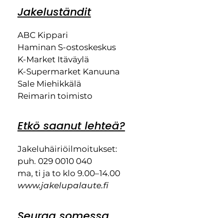
Jakeluständit
ABC Kippari
Haminan S-ostoskeskus
K-Market Itäväylä
K-Supermarket Kanuuna
Sale Miehikkälä
Reimarin toimisto
Etkö saanut lehteä?
Jakeluhäiriöilmoitukset:
puh. 029 0010 040
ma, ti ja to klo 9.00–14.00
www.jakelupalaute.fi
Seuraa somessa