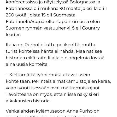
konferenssissa ja näyttelyssä Bolognassa ja
Fabrianossa oli mukana 90 maata ja esillä oli 1
200 työtä, joista 15 oli Suomesta.
FabrianoInAcquarello -tapahtumassa olen
Suomen ryhmän vastuuhenkilö eli Country
leader.
Italia on Purholle tuttu pelikenttä, mutta
turistikohteissa häntä ei nähdä. Maa natisee
historiaa eikä taiteilijalla ole ongelmia löytää
aina uusia kohteita.
– Kieltämättä työni muistuttavat usein
kohteitaan. Perinteisiä matkamuistoja en kerää,
vaan työni itsessään ovat matkamuistojani.
Tavoitteena on myös, että niissä näkyisi eri
aikakausien historia.
Vehkalahden kylämuseoon Anne Purho on