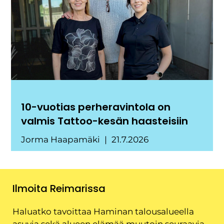
10-vuotias perheravintola on
valmis Tattoo-kesän haasteisiin
Jorma Haapamäki
21.7.2026
Ilmoita Reimarissa
Haluatko tavoittaa Haminan talousalueella
asuvia sekä alueen elämää muutoin seuraavia