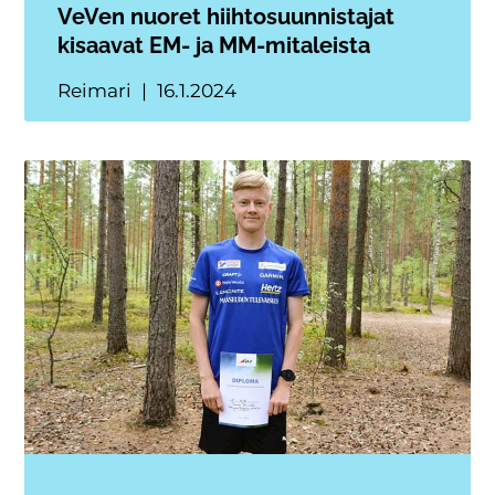
VeVen nuoret hiihtosuunnistajat
kisaavat EM- ja MM-mitaleista
Reimari
16.1.2024