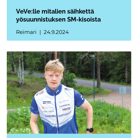
VeVe:lle mitalien säihkettä
yösuunnistuksen SM-kisoista
Reimari
24.9.2024