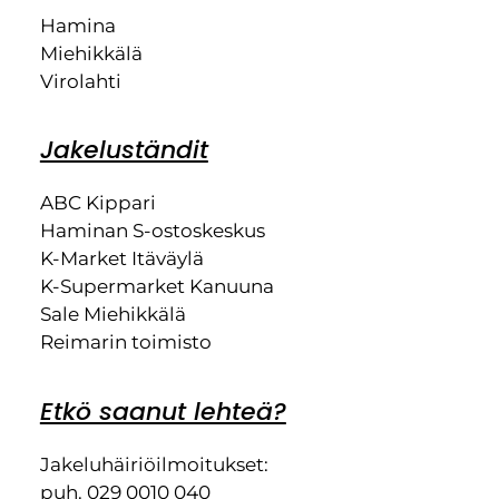
Hamina
Miehikkälä
Virolahti
Jakeluständit
ABC Kippari
Haminan S-ostoskeskus
K-Market Itäväylä
K-Supermarket Kanuuna
Sale Miehikkälä
Reimarin toimisto
Etkö saanut lehteä?
Jakeluhäiriöilmoitukset:
puh. 029 0010 040