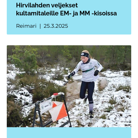
Hirvilahden veljekset
kultamitaleille EM- ja MM -kisoissa
Reimari
25.3.2025