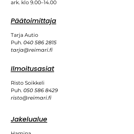
ark. klo 9.00–14.00
Päätoimittaja
Tarja Autio
Puh.
040 586 2815
tarja@reimari.fi
Ilmoitusasiat
Risto Soikkeli
Puh.
050 586 8429
risto@reimari.fi
Jakelualue
Hamina