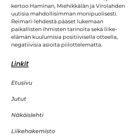
kertoo Haminan, Miehikkälän ja Virolahden
uutisia mahdollisimman monipuolisesti.
Reimari-lehdestä pääset lukemaan
paikallisten ihmisten tarinoita sekä liike-
elämän kuulumisia positiivisella otteella,
negatiivisia asioita piilottelematta.
Linkit
Etusivu
Jutut
Näköislehti
Liikehakemisto