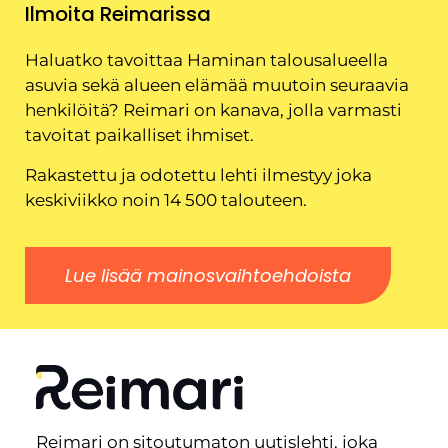
Ilmoita Reimarissa
Haluatko tavoittaa Haminan talousalueella
asuvia sekä alueen elämää muutoin seuraavia
henkilöitä? Reimari on kanava, jolla varmasti
tavoitat paikalliset ihmiset.
Rakastettu ja odotettu lehti ilmestyy joka
keskiviikko noin 14 500 talouteen.
Lue lisää mainosvaihtoehdoista
Reimari on sitoutumaton uutislehti, joka