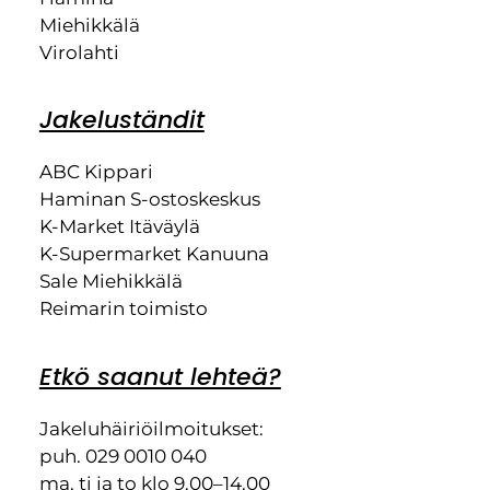
Miehikkälä
Virolahti
Jakeluständit
ABC Kippari
Haminan S-ostoskeskus
K-Market Itäväylä
K-Supermarket Kanuuna
Sale Miehikkälä
Reimarin toimisto
Etkö saanut lehteä?
Jakeluhäiriöilmoitukset:
puh. 029 0010 040
ma, ti ja to klo 9.00–14.00