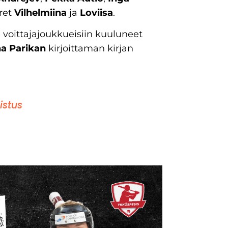
ret
Vilhelmiina
ja
Loviisa
.
ki voittajajoukkueisiin kuuluneet
na Parikan
kirjoittaman kirjan
istus