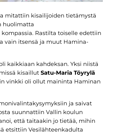
mitattiin kisailijoiden tietämystä
n huolimatta
kompassia. Rastilta toiselle edettiin
aa vain itsensä ja muut Hamina-
oli kaikkiaan kahdeksan. Yksi niistä
imissä kisaillut
Satu-Maria Töyrylä
evin vinkki oli ollut maininta Haminan
 monivalintakysymyksiin ja saivat
tosta suunnattiin Vallin koulun
noi, että taitaakin jo tietää, mihin
ä etsittiin Vesilähteenkadulta