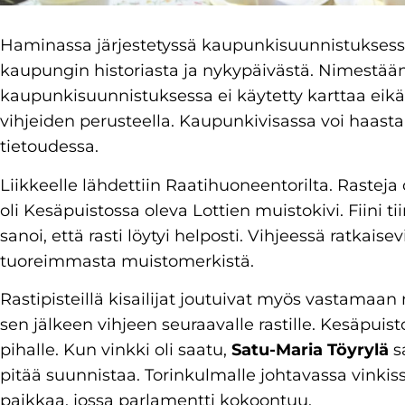
Haminassa järjestetyssä kaupunkisuunnistuksessa 
kaupungin historiasta ja nykypäivästä. Nimestää
kaupunkisuunnistuksessa ei käytetty karttaa eikä 
vihjeiden perusteella. Kaupunkivisassa voi haast
tietoudessa.
Liikkeelle lähdettiin Raatihuoneentorilta. Rasteja 
oli Kesäpuistossa oleva Lottien muistokivi. Fiini ti
sanoi, että rasti löytyi helposti. Vihjeessä ratkais
tuoreimmasta muistomerkistä.
Rastipisteillä kisailijat joutuivat myös vastamaan
sen jälkeen vihjeen seuraavalle rastille. Kesäpuis
pihalle. Kun vinkki oli saatu,
Satu-Maria Töyrylä
sa
pitää suunnistaa. Torinkulmalle johtavassa vinkiss
paikkaa, jossa parlamentti kokoontuu.