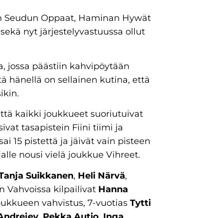
inan Seudun Oppaat, Haminan Hywät
kä nyt järjestelyvastuussa ollut
, jossa päästiin kahvipöytään
ä hänellä on sellainen kutina, että
ikin.
että kaikki joukkueet suoriutuivat
vat tasapistein Fiini tiimi ja
15 pistettä ja jäivät vain pisteen
lle nousi vielä joukkue Vihreet.
Tanja Suikkanen
,
Heli Närvä
,
n Vahvoissa kilpailivat
Hanna
ukkueen vahvistus, 7-vuotias
Tytti
Andrejev
,
Pekka Autio
,
Inga