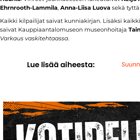
Ehrnrooth-Lammila
,
Anna-Liisa Luova
sekä tyttä
Kaikki kilpailijat saivat kunniakirjan. Lisäksi kaik
saivat Kauppiaantalomuseon museonhoitaja
Tai
Varkaus vaskitehtaassa
.
Lue lisää aiheesta:
Suunn