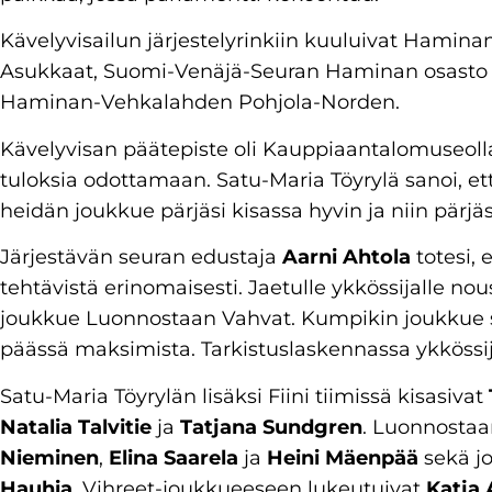
Kävelyvisailun järjestelyrinkiin kuuluivat Ham
Asukkaat, Suomi-Venäjä-Seuran Haminan osasto se
Haminan-Vehkalahden Pohjola-Norden.
Kävelyvisan päätepiste oli Kauppiaantalomuseolla
tuloksia odottamaan. Satu-Maria Töyrylä sanoi, ett
heidän joukkue pärjäsi kisassa hyvin ja niin pärjäs
Järjestävän seuran edustaja
Aarni Ahtola
totesi, 
tehtävistä erinomaisesti. Jaetulle ykkössijalle nousi
joukkue Luonnostaan Vahvat. Kumpikin joukkue sai 
päässä maksimista. Tarkistuslaskennassa ykkössija
Satu-Maria Töyrylän lisäksi Fiini tiimissä kisasivat
Natalia Talvitie
ja
Tatjana Sundgren
. Luonnostaa
Nieminen
,
Elina Saarela
ja
Heini Mäenpää
sekä jo
Hauhia
. Vihreet-joukkueeseen lukeutuivat
Katja 