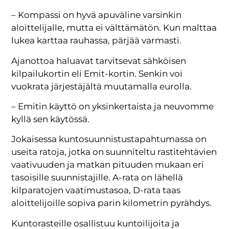
– Kompassi on hyvä apuväline varsinkin
aloittelijalle, mutta ei välttämätön. Kun malttaa
lukea karttaa rauhassa, pärjää varmasti.
Ajanottoa haluavat tarvitsevat sähköisen
kilpailukortin eli Emit-kortin. Senkin voi
vuokrata järjestäjältä muutamalla eurolla.
– Emitin käyttö on yksinkertaista ja neuvomme
kyllä sen käytössä.
Jokaisessa kuntosuunnistustapahtumassa on
useita ratoja, jotka on suunniteltu rastitehtävien
vaativuuden ja matkan pituuden mukaan eri
tasoisille suunnistajille. A-rata on lähellä
kilparatojen vaatimustasoa, D-rata taas
aloittelijoille sopiva parin kilometrin pyrähdys.
Kuntorasteille osallistuu kuntoilijoita ja