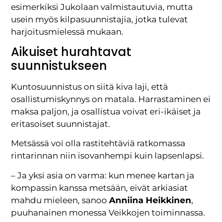
esimerkiksi Jukolaan valmistautuvia, mutta
usein myös kilpasuunnistajia, jotka tulevat
harjoitusmielessä mukaan.
Aikuiset hurahtavat
suunnistukseen
Kuntosuunnistus on siitä kiva laji, että
osallistumiskynnys on matala. Harrastaminen ei
maksa paljon, ja osallistua voivat eri-ikäiset ja
eritasoiset suunnistajat.
Metsässä voi olla rastitehtäviä ratkomassa
rintarinnan niin isovanhempi kuin lapsenlapsi.
– Ja yksi asia on varma: kun menee kartan ja
kompassin kanssa metsään, eivät arkiasiat
mahdu mieleen, sanoo
Anniina Heikkinen
,
puuhanainen monessa Veikkojen toiminnassa.