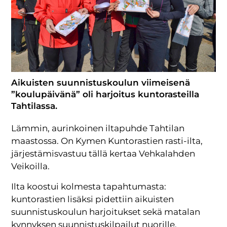
Aikuisten suunnistuskoulun viimeisenä
”koulupäivänä” oli harjoitus kuntorasteilla
Tahtilassa.
Lämmin, aurinkoinen iltapuhde Tahtilan
maastossa. On Kymen Kuntorastien rasti-ilta,
järjestämisvastuu tällä kertaa Vehkalahden
Veikoilla.
Ilta koostui kolmesta tapahtumasta:
kuntorastien lisäksi pidettiin aikuisten
suunnistuskoulun harjoitukset sekä matalan
kynnyksen suunnistuskilpailut nuorille.