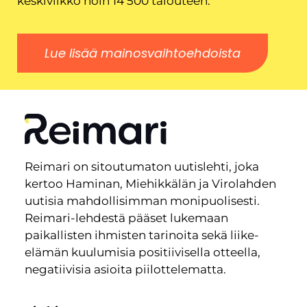
keskiviikko noin 14 500 talouteen.
Lue lisää mainosvaihtoehdoista
Reimari on sitoutumaton uutislehti, joka
kertoo Haminan, Miehikkälän ja Virolahden
uutisia mahdollisimman monipuolisesti.
Reimari-lehdestä pääset lukemaan
paikallisten ihmisten tarinoita sekä liike-
elämän kuulumisia positiivisella otteella,
negatiivisia asioita piilottelematta.