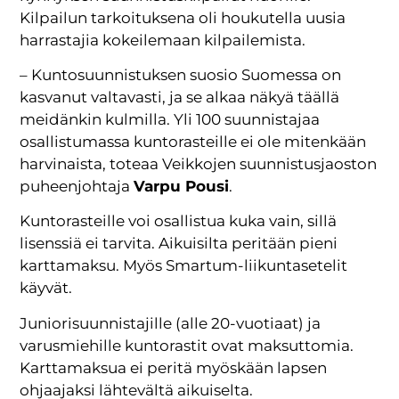
Kilpailun tarkoituksena oli houkutella uusia
harrastajia kokeilemaan kilpailemista.
– Kuntosuunnistuksen suosio Suomessa on
kasvanut valtavasti, ja se alkaa näkyä täällä
meidänkin kulmilla. Yli 100 suunnistajaa
osallistumassa kuntorasteille ei ole mitenkään
harvinaista, toteaa Veikkojen suunnistusjaoston
puheenjohtaja
Varpu Pousi
.
Kuntorasteille voi osallistua kuka vain, sillä
lisenssiä ei tarvita. Aikuisilta peritään pieni
karttamaksu. Myös Smartum-liikuntasetelit
käyvät.
Juniorisuunnistajille (alle 20-vuotiaat) ja
varusmiehille kuntorastit ovat maksuttomia.
Karttamaksua ei peritä myöskään lapsen
ohjaajaksi lähtevältä aikuiselta.