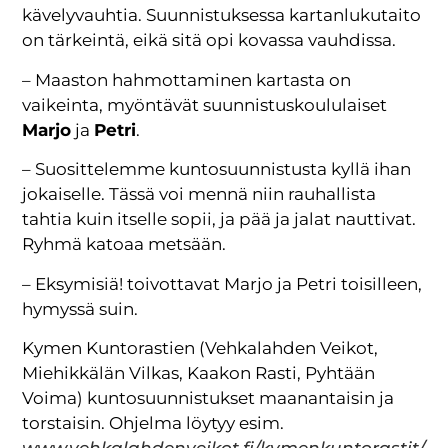
kävelyvauhtia. Suunnistuksessa kartanlukutaito
on tärkeintä, eikä sitä opi kovassa vauhdissa.
– Maaston hahmottaminen kartasta on
vaikeinta, myöntävät suunnistuskoululaiset
Marjo
ja
Petri
.
– Suosittelemme kuntosuunnistusta kyllä ihan
jokaiselle. Tässä voi mennä niin rauhallista
tahtia kuin itselle sopii, ja pää ja jalat nauttivat.
Ryhmä katoaa metsään.
– Eksymisiä! toivottavat Marjo ja Petri toisilleen,
hymyssä suin.
Kymen Kuntorastien (Vehkalahden Veikot,
Miehikkälän Vilkas, Kaakon Rasti, Pyhtään
Voima) kuntosuunnistukset maanantaisin ja
torstaisin. Ohjelma löytyy esim.
www.vehkalahdenveikot.fi/kymenkuntorastit/
.