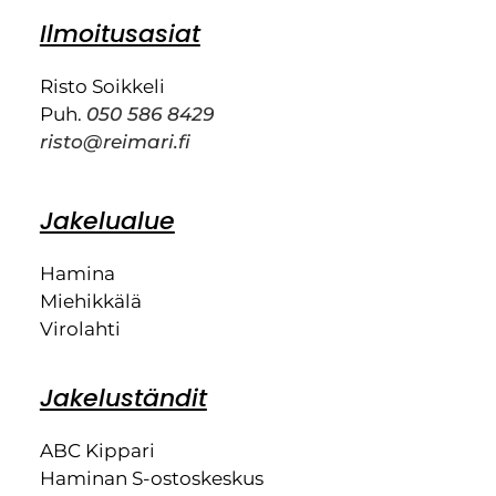
Ilmoitusasiat
Risto Soikkeli
Puh.
050 586 8429
risto@reimari.fi
Jakelualue
Hamina
Miehikkälä
Virolahti
Jakeluständit
ABC Kippari
Haminan S-ostoskeskus