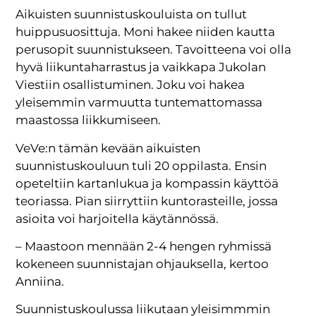
Aikuisten suunnistuskouluista on tullut
huippusuosittuja. Moni hakee niiden kautta
perusopit suunnistukseen. Tavoitteena voi olla
hyvä liikuntaharrastus ja vaikkapa Jukolan
Viestiin osallistuminen. Joku voi hakea
yleisemmin varmuutta tuntemattomassa
maastossa liikkumiseen.
VeVe:n tämän kevään aikuisten
suunnistuskouluun tuli 20 oppilasta. Ensin
opeteltiin kartanlukua ja kompassin käyttöä
teoriassa. Pian siirryttiin kuntorasteille, jossa
asioita voi harjoitella käytännössä.
– Maastoon mennään 2-4 hengen ryhmissä
kokeneen suunnistajan ohjauksella, kertoo
Anniina.
Suunnistuskoulussa liikutaan yleisimmmin