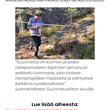
”Suunnistus on kunnon ja järjen
tasapainoiseen käyttöön perustuva
seikkailu luonnossa, joka tarjoaa
harrastajalleen haasteita ja elämyksiä
kaikkina vuodenaikoina”
luonnehditaan Suunnistusliiton sivuilla.
Lue lisää aiheesta: