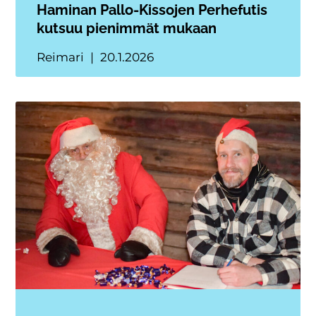
Haminan Pallo-Kissojen Perhefutis
kutsuu pienimmät mukaan
Reimari
20.1.2026