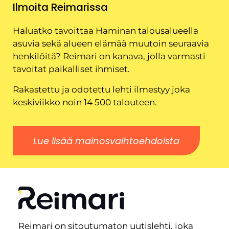
Ilmoita Reimarissa
Haluatko tavoittaa Haminan talousalueella
asuvia sekä alueen elämää muutoin seuraavia
henkilöitä? Reimari on kanava, jolla varmasti
tavoitat paikalliset ihmiset.
Rakastettu ja odotettu lehti ilmestyy joka
keskiviikko noin 14 500 talouteen.
Lue lisää mainosvaihtoehdoista
Reimari on sitoutumaton uutislehti, joka