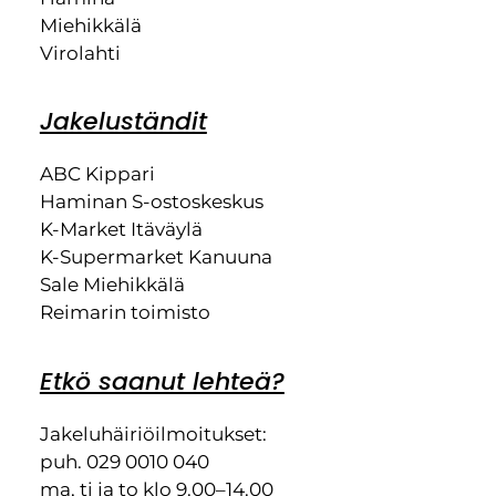
Miehikkälä
Virolahti
Jakeluständit
ABC Kippari
Haminan S-ostoskeskus
K-Market Itäväylä
K-Supermarket Kanuuna
Sale Miehikkälä
Reimarin toimisto
Etkö saanut lehteä?
Jakeluhäiriöilmoitukset:
puh. 029 0010 040
ma, ti ja to klo 9.00–14.00