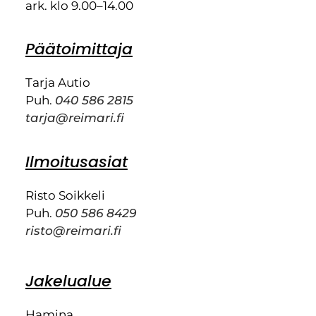
ark. klo 9.00–14.00
Päätoimittaja
Tarja Autio
Puh.
040 586 2815
tarja@reimari.fi
Ilmoitusasiat
Risto Soikkeli
Puh.
050 586 8429
risto@reimari.fi
Jakelualue
Hamina