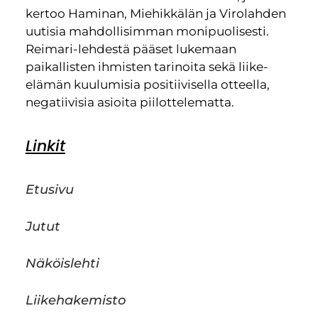
kertoo Haminan, Miehikkälän ja Virolahden
uutisia mahdollisimman monipuolisesti.
Reimari-lehdestä pääset lukemaan
paikallisten ihmisten tarinoita sekä liike-
elämän kuulumisia positiivisella otteella,
negatiivisia asioita piilottelematta.
Linkit
Etusivu
Jutut
Näköislehti
Liikehakemisto