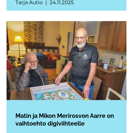
Tarja Autio
24.11.2025
Matin ja Mikon Merirosvon Aarre on
vaihtoehto digiviihteelle