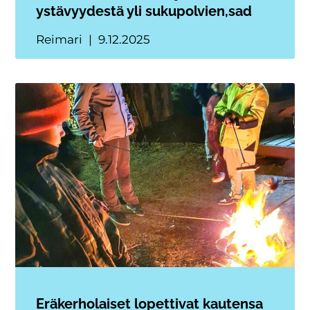
ystävyydestä yli sukupolvien,sad
Reimari
9.12.2025
Eräkerholaiset lopettivat kautensa