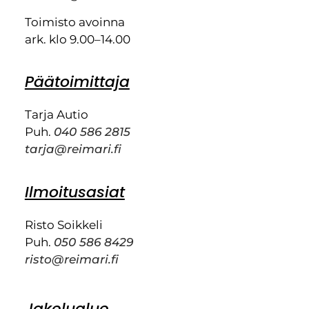
Toimisto avoinna
ark. klo 9.00–14.00
Päätoimittaja
Tarja Autio
Puh.
040 586 2815
tarja@reimari.fi
Ilmoitusasiat
Risto Soikkeli
Puh.
050 586 8429
risto@reimari.fi
Jakelualue