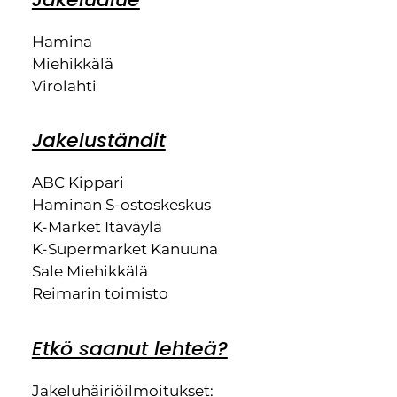
Hamina
Miehikkälä
Virolahti
Jakeluständit
ABC Kippari
Haminan S-ostoskeskus
K-Market Itäväylä
K-Supermarket Kanuuna
Sale Miehikkälä
Reimarin toimisto
Etkö saanut lehteä?
Jakeluhäiriöilmoitukset: