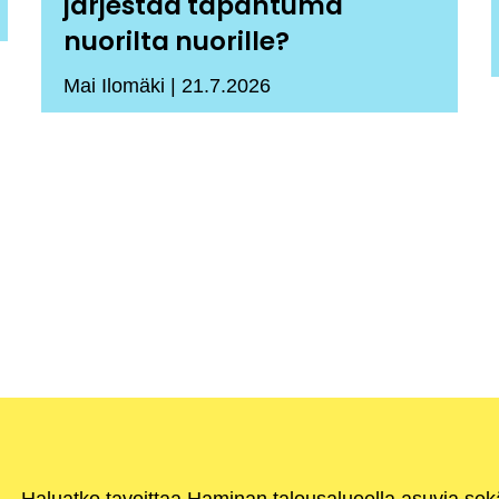
järjestää tapahtuma
nuorilta nuorille?
Mai Ilomäki
21.7.2026