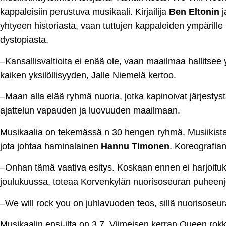
kappaleisiin perustuva musikaali. Kirjailija
Ben Eltonin
j
yhtyeen historiasta, vaan tuttujen kappaleiden ympärille 
dystopiasta.
–Kansallisvaltioita ei enää ole, vaan maailmaa hallitsee y
kaiken yksilöllisyyden, Jalle Niemelä kertoo.
–Maan alla elää ryhmä nuoria, jotka kapinoivat järjestys
ajattelun vapauden ja luovuuden maailmaan.
Musikaalia on tekemässä n 30 hengen ryhmä. Musiikista
jota johtaa haminalainen
Hannu Timonen
. Koreografia
–Onhan tämä vaativa esitys. Koskaan ennen ei harjoituksia
joulukuussa, toteaa Korvenkylän nuorisoseuran puheen
–We will rock you on juhlavuoden teos, sillä nuorisoseu
Musikaalin ensi-ilta on 3.7. Viimeisen kerran Queen ro