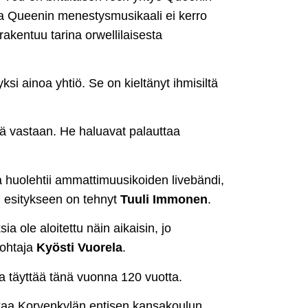
a Queenin menestysmusikaali ei kerro
rakentuu tarina orwellilaisesta
ksi ainoa yhtiö. Se on kieltänyt ihmisiltä
tä vastaan. He haluavat palauttaa
 huolehtii ammattimuusikoiden livebändi,
n esitykseen on tehnyt
Tuuli Immonen
.
 ole aloitettu näin aikaisin, jo
johtaja
Kyösti Vuorela
.
ra täyttää tänä vuonna 120 vuotta.
kkaa Korvenkylän entisen kansakoulun