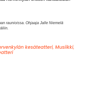
an raunioissa. Ohjaaja Jalle Niemelä
äliin.
orvenkylän kesäteatteri
,
Musiikki
,
atteri