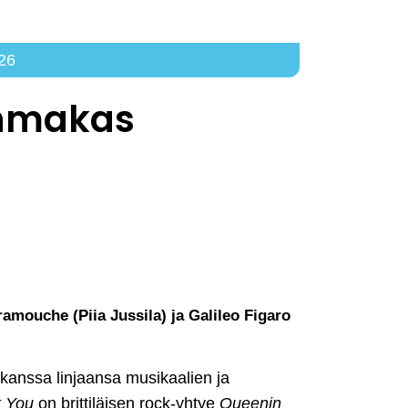
26
uhmakas
ramouche (Piia Jussila) ja Galileo Figaro
kanssa linjaansa musikaalien ja
k You
on brittiläisen rock-yhtye
Queenin