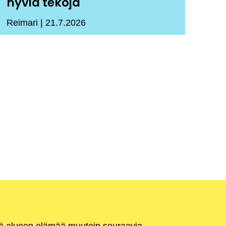
hyviä tekoja
Reimari
21.7.2026