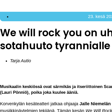
23. kesä 20
We will rock you on 
sotahuuto tyrannialle
Tarja Autio
Musikaalin keskiössä ovat särmikäs ja itseriittoinen Sca
(Lauri Pönniö), poika joka kuulee ääniä.
Korvenkylän kesäteatteri jatkaa ohjaaja
Jalle Niemelän
musiikkinäytelmien tekijänä. Tämän kesän
We Will Roc