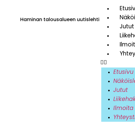
Etusi
Näköi
Haminan talousalueen uutislehti
Jutut
Liike
Ilmoi
Yhtey
Etusivu
Näköisl
Jutut
Liikeha
Ilmoita
Yhteyst