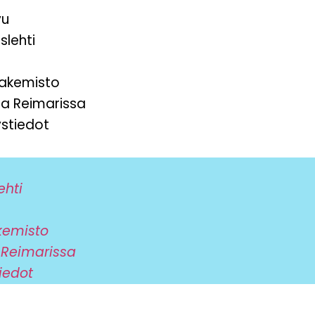
vu
slehti
hakemisto
ta Reimarissa
stiedot
ehti
kemisto
 Reimarissa
iedot