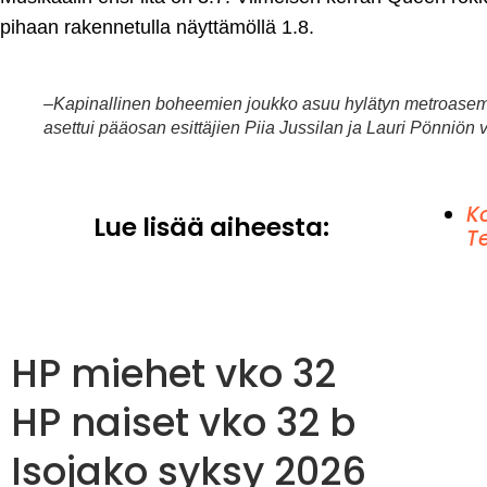
pihaan rakennetulla näyttämöllä 1.8.
–Kapinallinen boheemien joukko asuu hylätyn metroasem
asettui pääosan esittäjien Piia Jussilan ja Lauri Pönniön v
K
Lue lisää aiheesta:
Te
HP miehet vko 32
HP naiset vko 32 b
Isojako syksy 2026