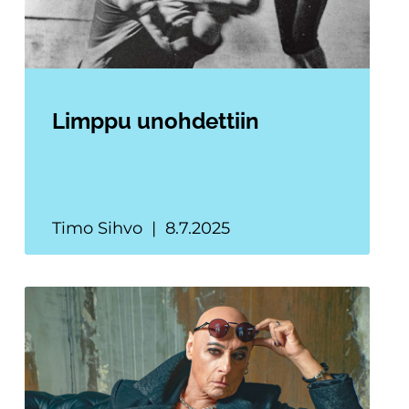
Limppu unohdettiin
Timo Sihvo
8.7.2025