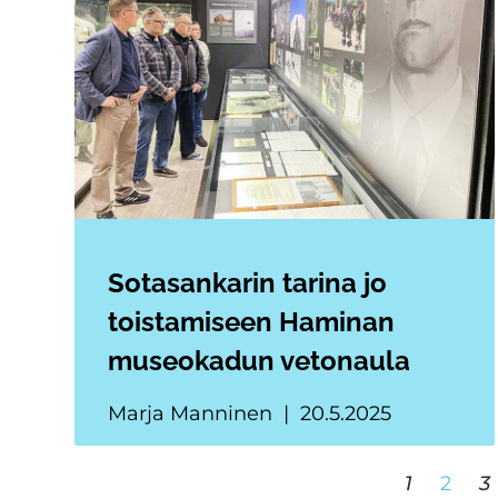
Sotasankarin tarina jo
toistamiseen Haminan
museokadun vetonaula
Marja Manninen
20.5.2025
1
2
3