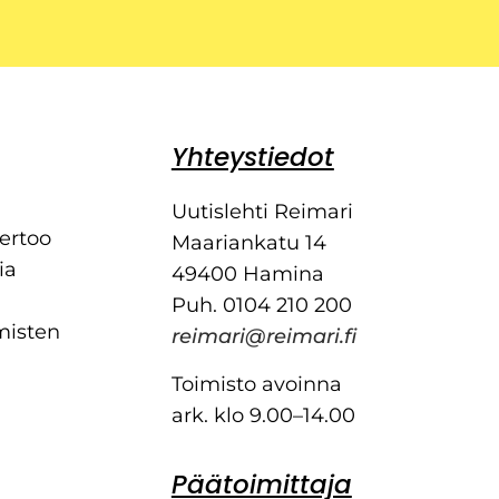
Yhteystiedot
Uutislehti Reimari
kertoo
Maariankatu 14
ia
49400 Hamina
Puh. 0104 210 200
misten
reimari@reimari.fi
Toimisto avoinna
ark. klo 9.00–14.00
Päätoimittaja