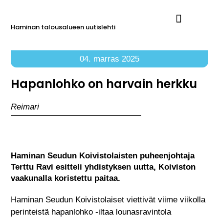
Haminan talousalueen uutislehti
Ilmoita Reimarissa
04. marras 2025
Hapanlohko on harvain herkku
Reimari
Haminan Seudun Koivistolaisten puheenjohtaja
Terttu Ravi esitteli yhdistyksen uutta, Koiviston
vaakunalla koristettu paitaa.
Haminan Seudun Koivistolaiset viettivät viime viikolla
perinteistä hapanlohko -iltaa lounasravintola