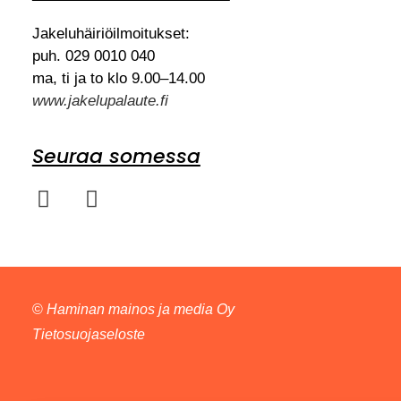
Jakeluhäiriöilmoitukset:
puh. 029 0010 040
ma, ti ja to klo 9.00–14.00
www.jakelupalaute.fi
Seuraa somessa
©
Haminan mainos ja media Oy
Tietosuojaseloste