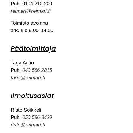
Puh. 0104 210 200
reimari@reimari.fi
Toimisto avoinna
ark. klo 9.00–14.00
Päätoimittaja
Tarja Autio
Puh.
040 586 2815
tarja@reimari.fi
Ilmoitusasiat
Risto Soikkeli
Puh.
050 586 8429
risto@reimari.fi