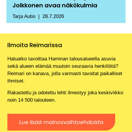
Jolkkonen avaa näkökulmia
Tarja Autio
28.7.2026
Ilmoita Reimarissa
Haluatko tavoittaa Haminan talousalueella asuvia
sekä alueen elämää muutoin seuraavia henkilöitä?
Reimari on kanava, jolla varmasti tavoitat paikalliset
ihmiset.
Rakastettu ja odotettu lehti ilmestyy joka keskiviikko
noin 14 500 talouteen.
Lue lisää mainosvaihtoehdoista