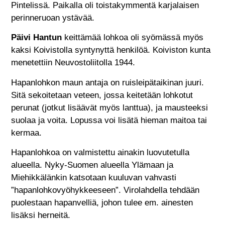
Pintelissä. Paikalla oli toistakymmentä karjalaisen
perinneruoan ystävää.
Päivi Hantun
keittämää lohkoa oli syömässä myös
kaksi Koivistolla syntynyttä henkilöä. Koiviston kunta
menetettiin Neuvostoliitolla 1944.
Hapanlohkon maun antaja on ruisleipätaikinan juuri.
Sitä sekoitetaan veteen, jossa keitetään lohkotut
perunat (jotkut lisäävät myös lanttua), ja mausteeksi
suolaa ja voita. Lopussa voi lisätä hieman maitoa tai
kermaa.
Hapanlohkoa on valmistettu ainakin luovutetulla
alueella. Nyky-Suomen alueella Ylämaan ja
Miehikkälänkin katsotaan kuuluvan vahvasti
”hapanlohkovyöhykkeeseen”. Virolahdella tehdään
puolestaan hapanvelliä, johon tulee em. ainesten
lisäksi herneitä.