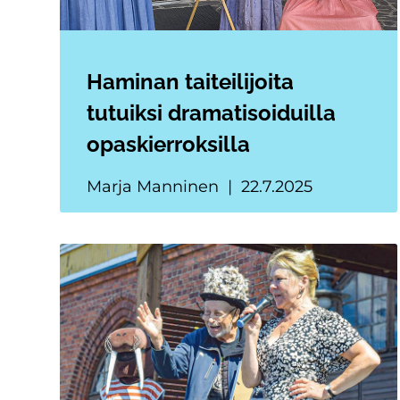
Haminan taiteilijoita
tutuiksi dramatisoiduilla
opaskierroksilla
Marja Manninen
22.7.2025