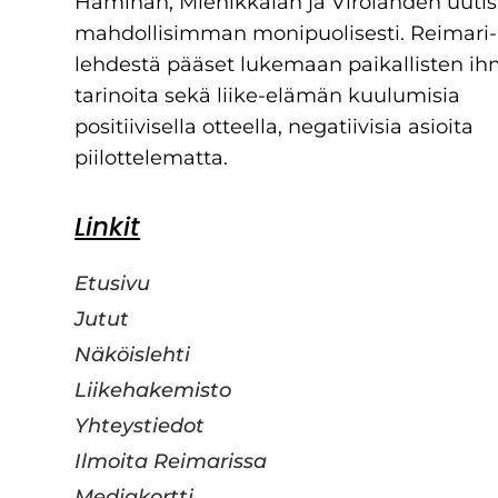
Haminan, Miehikkälän ja Virolahden uutis
mahdollisimman monipuolisesti. Reimari-
lehdestä pääset lukemaan paikallisten ih
tarinoita sekä liike-elämän kuulumisia
positiivisella otteella, negatiivisia asioita
piilottelematta.
Linkit
Etusivu
Jutut
Näköislehti
Liikehakemisto
Yhteystiedot
Ilmoita Reimarissa
Mediakortti