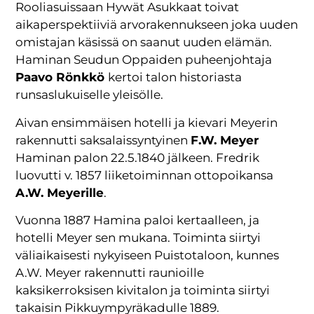
Rooliasuissaan Hywät Asukkaat toivat
aikaperspektiiviä arvorakennukseen joka uuden
omistajan käsissä on saanut uuden elämän.
Haminan Seudun Oppaiden puheenjohtaja
Paavo Rönkkö
kertoi talon historiasta
runsaslukuiselle yleisölle.
Aivan ensimmäisen hotelli ja kievari Meyerin
rakennutti saksalaissyntyinen
F.W. Meyer
Haminan palon 22.5.1840 jälkeen. Fredrik
luovutti v. 1857 liiketoiminnan ottopoikansa
A.W. Meyerille
.
Vuonna 1887 Hamina paloi kertaalleen, ja
hotelli Meyer sen mukana. Toiminta siirtyi
väliaikaisesti nykyiseen Puistotaloon, kunnes
A.W. Meyer rakennutti raunioille
kaksikerroksisen kivitalon ja toiminta siirtyi
takaisin Pikkuympyräkadulle 1889.