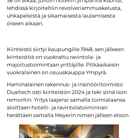
Se oli aikaa, jolloin hotellin ympärillä kuohui;
lehdissä kirjoiteltiin revolveriammuskelusta,
uhkapeleistä ja sikamaisesta laulamisesta
öiseen aikaan.
Kiinteistö siirtyi kaupungille 1948, sen jälkeen
kiinteistöä on vuokrattu ravintola- ja
majoitustoimintaan yrittäjille. Pitkäaikaisin
vuokralainen on osuuskauppa Ympyrä.
Haminalainen rakennus- ja insinööritoimisto
Dualtech osti kiinteistön 2024 ja teki siinä ison
remontin. Yritys laajensi samalla toimialaansa
aloittaen hotelli- ja ravintolatoiminnan
herättäen samalla Meyerin nimen jälleen eloon.