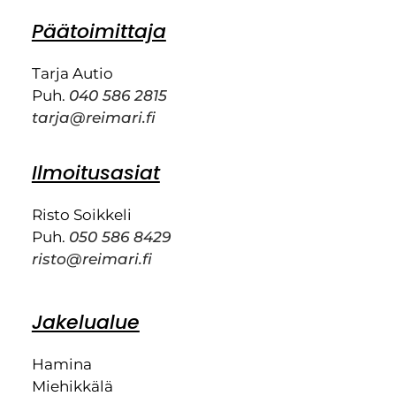
Päätoimittaja
Tarja Autio
Puh.
040 586 2815
tarja@reimari.fi
Ilmoitusasiat
Risto Soikkeli
Puh.
050 586 8429
risto@reimari.fi
Jakelualue
Hamina
Miehikkälä