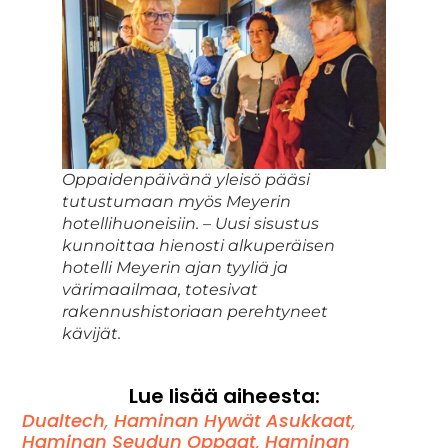
Oppaidenpäivänä yleisö pääsi
tutustumaan myös Meyerin
hotellihuoneisiin. – Uusi sisustus
kunnoittaa hienosti alkuperäisen
hotelli Meyerin ajan tyyliä ja
värimaailmaa, totesivat
rakennushistoriaan perehtyneet
kävijät.
Lue lisää aiheesta:
Dualtech
,
Haminan Hywät Asukkaat
,
Haminan Seudun Oppaat
,
Haminan