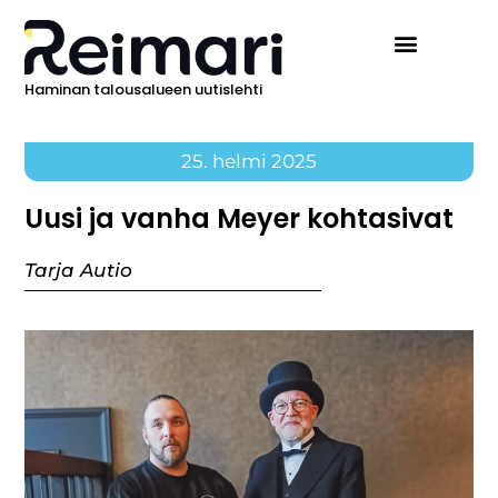
Haminan talousalueen uutislehti
Ilmoita Reimarissa
25. helmi 2025
Uusi ja vanha Meyer kohtasivat
Tarja Autio