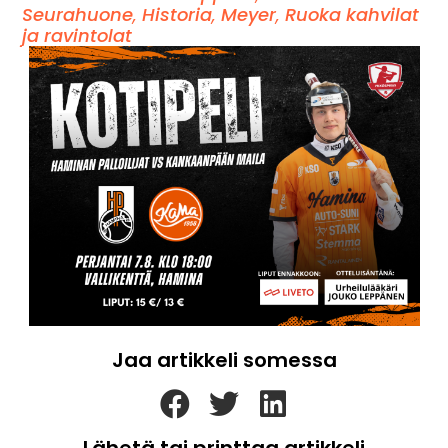
Seurahuone
,
Historia
,
Meyer
,
Ruoka kahvilat
ja ravintolat
Jaa artikkeli somessa
Lähetä tai printtaa artikkeli