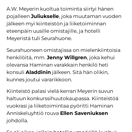
A.W. Meyerin kuoltua toiminta siirtyi hänen
pojalleen
Juliukselle
, joka muutaman vuoden
jälkeen myi kiinteistön ja liiketoiminnan
eteenpäin uusille omistajille, ja hotelli
Meyeristä tuli Seurahuone.
Seurahuoneen omistajissa on mielenkiintoisia
henkilöitä, mm.
Jenny Willgren
, joka kehui
olevansa Haminan varakkain henkilö heti
konsuli
Aladdinin
jälkeen. Sitä hän olikin,
kunnes joutui vararikkoon.
Kiinteistö palasi vielä kerran Meyerin suvun
haltuun konkurssihuutokaupassa. Kiinteistöä
vuokrasi ja liiketoimintaa pyöritti Haminan
Anniskeluyhtiö rouva
Ellen Saveniuksen
johdolla.