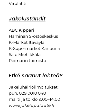
Virolahti
Jakeluständit
ABC Kippari
Haminan S-ostoskeskus
K-Market Itäväylä
K-Supermarket Kanuuna
Sale Miehikkälä
Reimarin toimisto
Etkö saanut lehteä?
Jakeluhäiriöilmoitukset:
puh. 029 0010 040
ma, ti ja to klo 9.00–14.00
www.jakelupalaute.fi