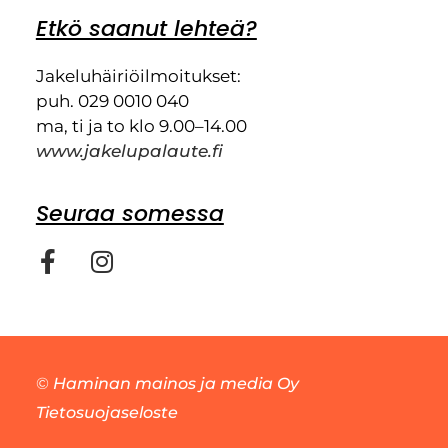
Etkö saanut lehteä?
Jakeluhäiriöilmoitukset:
puh. 029 0010 040
ma, ti ja to klo 9.00–14.00
www.jakelupalaute.fi
Seuraa somessa
©
Haminan mainos ja media Oy
Tietosuojaseloste