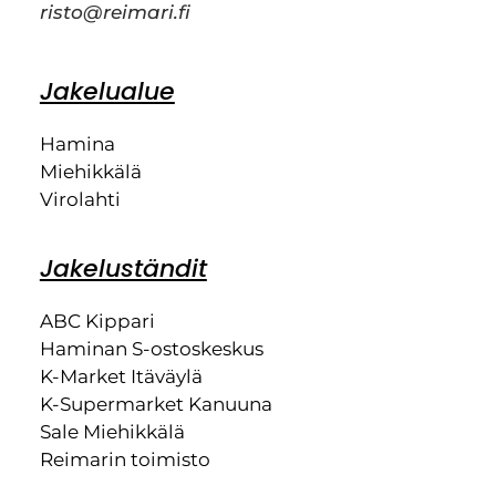
risto@reimari.fi
Jakelualue
Hamina
Miehikkälä
Virolahti
Jakeluständit
ABC Kippari
Haminan S-ostoskeskus
K-Market Itäväylä
K-Supermarket Kanuuna
Sale Miehikkälä
Reimarin toimisto