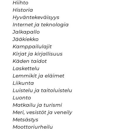
Hiihto
Historia
Hyväntekeväisyys
Internet ja teknologia
Jalkapallo
Jääkiekko
Kamppailulajit
Kirjat ja kirjallisuus
Käden taidot
Laskettelu
Lemmikit ja eläimet
Liikunta
Luistelu ja taitoluistelu
Luonto
Matkailu ja turismi
Meri, vesistöt ja veneily
Metsästys
Moottoriurheilu