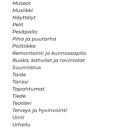
Museot
Musiikki
Näyttelyt
Pelit
Pesäpallo
Piha ja puutarha
Politiikka
Remontointi ja kunnossapito
Ruoka, kahvilat ja ravintolat
Suunnistus
Taide
Tanssi
Tapahtumat
Tiede
Teatteri
Terveys ja hyvinvointi
Uinti
Urheilu