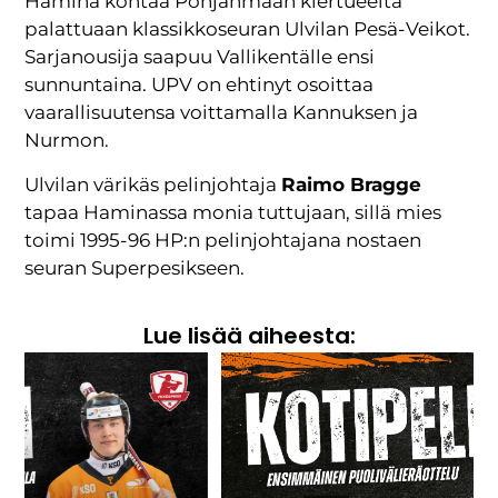
Hamina kohtaa Pohjanmaan kiertueelta
palattuaan klassikkoseuran Ulvilan Pesä-Veikot.
Sarjanousija saapuu Vallikentälle ensi
sunnuntaina. UPV on ehtinyt osoittaa
vaarallisuutensa voittamalla Kannuksen ja
Nurmon.
Ulvilan värikäs pelinjohtaja
Raimo Bragge
tapaa Haminassa monia tuttujaan, sillä mies
toimi 1995-96 HP:n pelinjohtajana nostaen
seuran Superpesikseen.
Lue lisää aiheesta: