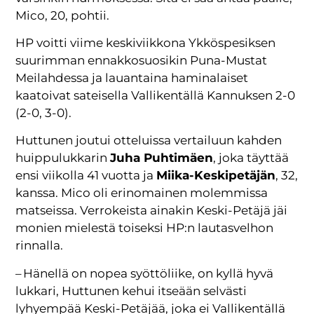
Mico, 20, pohtii.
HP voitti viime keskiviikkona Ykköspesiksen
suurimman ennakkosuosikin Puna-Mustat
Meilahdessa ja lauantaina haminalaiset
kaatoivat sateisella Vallikentällä Kannuksen 2-0
(2-0, 3-0).
Huttunen joutui otteluissa vertailuun kahden
huippulukkarin
Juha Puhtimäen
, joka täyttää
ensi viikolla 41 vuotta ja
Miika-Keskipetäjän
, 32,
kanssa. Mico oli erinomainen molemmissa
matseissa. Verrokeista ainakin Keski-Petäjä jäi
monien mielestä toiseksi HP:n lautasvelhon
rinnalla.
– Hänellä on nopea syöttöliike, on kyllä hyvä
lukkari, Huttunen kehui itseään selvästi
lyhyempää Keski-Petäjää, joka ei Vallikentällä