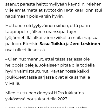
saanut parasta heittomyllyään käyntiin. Miehen
viljelemät matalat syötötkin HP:n kaari onnistui
napsimaan pois varsin hyvin.
Huttunen oli tyytyväinen siihen, että parin
tappiopelin jälkeen oranssipaitojen
lyöjämiehillä alkoi viime viikolla maila napsua
palloon. Etenkin
Sasu Toikka
ja
Jere Leskinen
ovat olleet liekeissä.
– Olen huomannut, ettei tässä sarjassa ole
helppoja pelejä. Jokaiseen pitää olla todella
hyvin valmistautunut. Käytännössä kaikki
joukkueet tässä sarjassa ovat aika samalla
viivalla.
Mico Huttunen debytoi HP:n lukkarina
ykkösessä nousukaudella 2023.