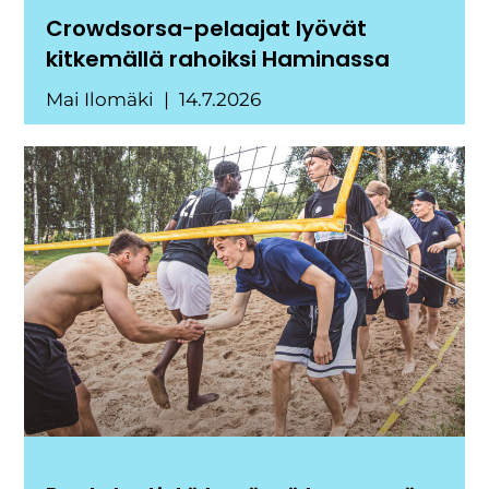
Crowdsorsa-pelaajat lyövät
kitkemällä rahoiksi Haminassa
Mai Ilomäki
14.7.2026