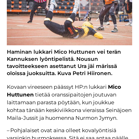
Haminan lukkari Mico Huttunen vei terän
Kannuksen lyöntipelistä. Nousun
tavoitteekseen asettanut Ura jäi märissä
oloissa juoksuitta. Kuva Petri Hiironen.
Kovaan vireeseen päässyt HP:n lukkari
Mico
Huttunen
tietää oranssipaitojen joutuvan
laittamaan parasta pöytään, kun joukkue
kohtaa tänään keskiviikkona vieraissa Seinäjoen
Maila-Jussit ja huomenna Nurmon Jymyn.
– Pohjalaiset ovat aina olleet kovalyöntisiä
varsinkin hurmoksessa. Sitä ei saa antaa päälle,