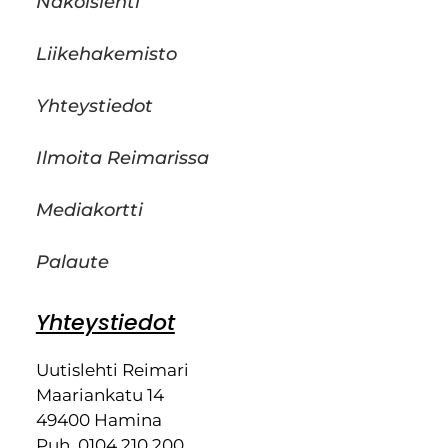
Näköislehti
Liikehakemisto
Yhteystiedot
Ilmoita Reimarissa
Mediakortti
Palaute
Yhteystiedot
Uutislehti Reimari
Maariankatu 14
49400 Hamina
Puh. 0104 210 200