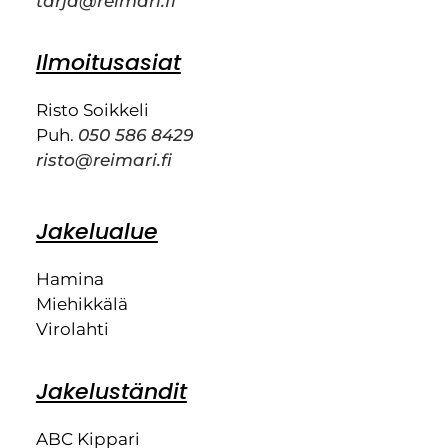
tarja@reimari.fi
Ilmoitusasiat
Risto Soikkeli
Puh.
050 586 8429
risto@reimari.fi
Jakelualue
Hamina
Miehikkälä
Virolahti
Jakeluständit
ABC Kippari