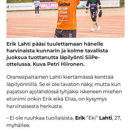
Erik Lahti pääsi tuulettamaan hänelle
harvinaista kunnarin ja kolme tavallista
juoksua tuottanutta läpilyönti SiiPe-
ottelussa. Kuva Petri Hiironen.
Oranssipaitainen Lahti kiertämässä kenttää
läpilyönnillä. Se ei ole tavaton näky, mutta kun
pajatson ajolähdössä tyhjäksi iskeneen miehen
etunimi onkin Erik eikä Elias, on kysymys
harvinaisesta herkusta.
– Ei ole ruuhkaa tuollaisista,
Erik
”Eki”
Lahti
, 27,
myhäilee.