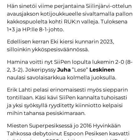
Hän sinetöi viime perjantaina Siilinjärvi-ottelun
avausjakson kotijoukkueelle sivaltamalla pallon
kakkospuolelta kohti RUK:n valleja. Tuloksena
1+3 ja HP:lle 8-1-johto.
Edellisen kerran Eki kiersi kunnarin 2023,
silloinkin ykköspesisväännössä.
Hamina voitti nyt SiiPen lopulta lukemin 2-0 (8-
2, 3-2). Jokeripyssy
Juha
”Lese”
Leskinen
naulasi savolaisarkkua kolmella juoksulla.
Erik Lahti pelasi erinomaisesti myös siepparin
tontillaan. Käsi kävi SiiPen kannalta tuhoisasti
ja yksi syöksyllä ryyditetty kiinniotto kelpaisi
mihin tahansa pesiskimaraan.
Miesten Superpesiksessä jo 2016 Hyvinkään
Tahkossa debytoinut Espoon Pesiksen kasvatti