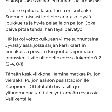
Ykköspesiksessäkään ei mitään saa ilmaiseksi.
– Näin se pitää ollakin. Tämä on kuitenkin
Suomen toiseksi korkein sarjataso. Hyviä
joukkueita ja hyviä pelaajia on paljon. Joka
päivä pitää tehdä ihan täysi päivätyö.
HP jatkoi voittokulkuaan viime sunnuntaina
Jyväskylässä, jossa sarjan kärkikaartiin
ennakoissa povattu Kiri joutui taipumaan
oranssien tiiviin ulkopelin edessä lukemin 0-2
(2-4, 0-1).
Tänään keskiviikkona Hamina matkaa Puijon
vieraaksi Puijonlaakson pesisstadionille
Kuopioon. Ottelutahti tiivis, sillä jo
ylihuomenna Kiri tulee yrittämään revanssia
Vallikentälle.