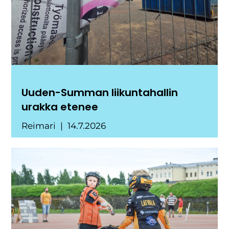
Uuden-Summan liikuntahallin
urakka etenee
Reimari
14.7.2026