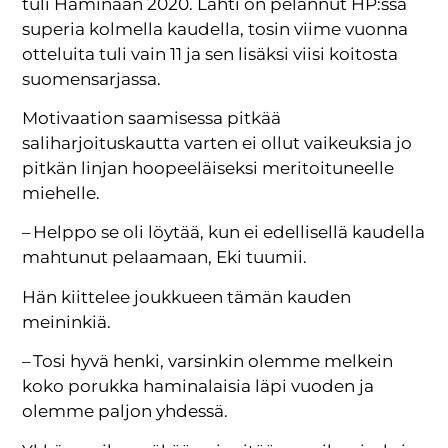
tuli Haminaan 2020. Lahti on pelannut HP:ssä
superia kolmella kaudella, tosin viime vuonna
otteluita tuli vain 11 ja sen lisäksi viisi koitosta
suomensarjassa.
Motivaation saamisessa pitkää
saliharjoituskautta varten ei ollut vaikeuksia jo
pitkän linjan hoopeeläiseksi meritoituneelle
miehelle.
– Helppo se oli löytää, kun ei edellisellä kaudella
mahtunut pelaamaan, Eki tuumii.
Hän kiittelee joukkueen tämän kauden
meininkiä.
– Tosi hyvä henki, varsinkin olemme melkein
koko porukka haminalaisia läpi vuoden ja
olemme paljon yhdessä.