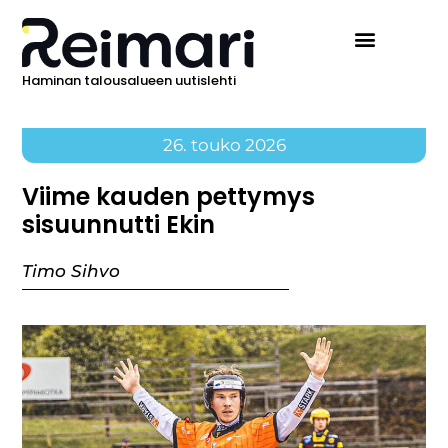
Haminan talousalueen uutislehti
26. touko 2026
Viime kauden pettymys
sisuunnutti Ekin
Timo Sihvo