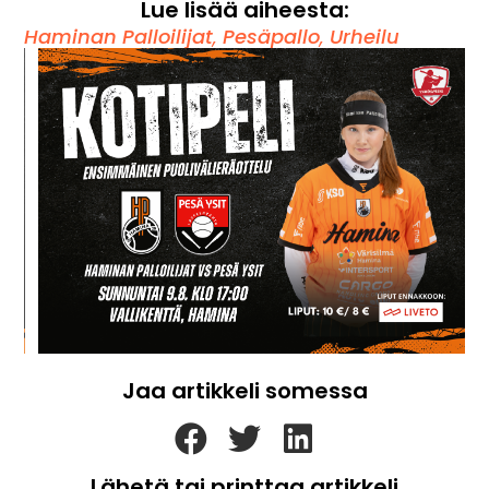
Lue lisää aiheesta:
Haminan Palloilijat
,
Pesäpallo
,
Urheilu
Jaa artikkeli somessa
Lähetä tai printtaa artikkeli