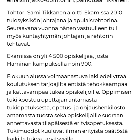
erilaisiin jatko-opintoihin, painottaa Tikkanen.
Tohtori Sami Tikkanen aloitti Ekamissa 2010
tulosyksikön johtajana ja apulaisrehtorina.
Seuraavana vuonna hänen vastuulleen tuli
myös kuntayhtymän johtajan ja rehtorin
tehtävät.
Ekamissa on yli 4 500 opiskelijaa, josta
Haminan kampuksella noin 900.
Elokuun alussa voimaanastuva laki edellyttää
koulutuksen tarjoajilta entistä tehokkaampaa
ja kattavampaa tukea opiskelijoille. Oppimisen
tuki koostuu opettajan antamasta
tukiopetuksesta, opetus- ja ohjaushenkilöstö
antamasta tuesta sekä opiskelijoille suoraan
annettavasta tilapäisestä erityisopetuksesta.
Tukimuodot kuuluvat ilman erityistä päätöstä
kaikille tukea tarvitseville.