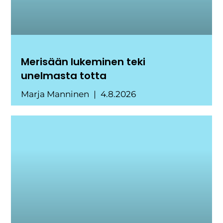
Merisään lukeminen teki
unelmasta totta
Marja Manninen
4.8.2026