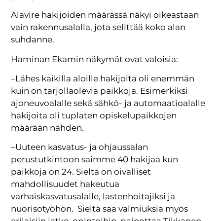
Alavire hakijoiden määrässä näkyi oikeastaan
vain rakennusalalla, jota selittää koko alan
suhdanne.
Haminan Ekamin näkymät ovat valoisia:
–Lähes kaikilla aloille hakijoita oli enemmän
kuin on tarjollaolevia paikkoja. Esimerkiksi
ajoneuvoalalle sekä sähkö- ja automaatioalalle
hakijoita oli tuplaten opiskelupaikkojen
määrään nähden.
–Uuteen kasvatus- ja ohjaussalan
perustutkintoon saimme 40 hakijaa kun
paikkoja on 24. Sieltä on oivalliset
mahdollisuudet hakeutua
varhaiskasvatusalalle, lastenhoitajiksi ja
nuorisotyöhön. Sieltä saa valmiuksia myös