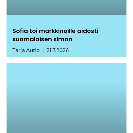
Sofia toi markkinoille aidosti
suomalaisen siman
Tarja Autio
21.7.2026