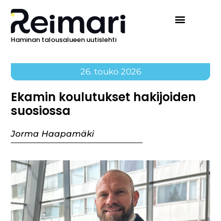
Haminan talousalueen uutislehti
Ilmoita Reimarissa
26. touko 2026
Ekamin koulutukset hakijoiden
suosiossa
Jorma Haapamäki