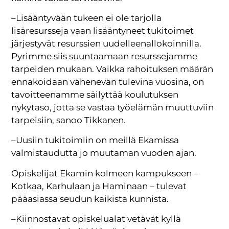
–Lisääntyvään tukeen ei ole tarjolla
lisäresursseja vaan lisääntyneet tukitoimet
järjestyvät resurssien uudelleenallokoinnilla.
Pyrimme siis suuntaamaan resurssejamme
tarpeiden mukaan. Vaikka rahoituksen määrän
ennakoidaan vähenevän tulevina vuosina, on
tavoitteenamme säilyttää koulutuksen
nykytaso, jotta se vastaa työelämän muuttuviin
tarpeisiin, sanoo Tikkanen.
–Uusiin tukitoimiin on meillä Ekamissa
valmistaudutta jo muutaman vuoden ajan.
Opiskelijat Ekamin kolmeen kampukseen –
Kotkaa, Karhulaan ja Haminaan – tulevat
pääasiassa seudun kaikista kunnista.
–Kiinnostavat opiskelualat vetävät kyllä