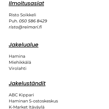
Ilmoitusasiat
Risto Soikkeli
Puh.
050 586 8429
risto@reimari.fi
Jakelualue
Hamina
Miehikkälä
Virolahti
Jakeluständit
ABC Kippari
Haminan S-ostoskeskus
K-Market Itäväylä