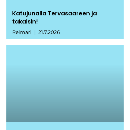
Katujunalla Tervasaareen ja
takaisin!
Reimari
21.7.2026