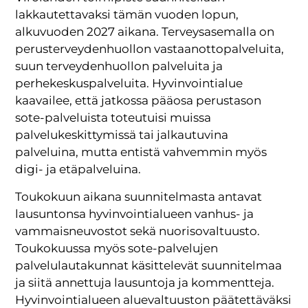
lakkautettavaksi tämän vuoden lopun,
alkuvuoden 2027 aikana. Terveysasemalla on
perusterveydenhuollon vastaanottopalveluita,
suun terveydenhuollon palveluita ja
perhekeskuspalveluita. Hyvinvointialue
kaavailee, että jatkossa pääosa perustason
sote-palveluista toteutuisi muissa
palvelukeskittymissä tai jalkautuvina
palveluina, mutta entistä vahvemmin myös
digi- ja etäpalveluina.
Toukokuun aikana suunnitelmasta antavat
lausuntonsa hyvinvointialueen vanhus- ja
vammaisneuvostot sekä nuorisovaltuusto.
Toukokuussa myös sote-palvelujen
palvelulautakunnat käsittelevät suunnitelmaa
ja siitä annettuja lausuntoja ja kommentteja.
Hyvinvointialueen aluevaltuuston päätettäväksi