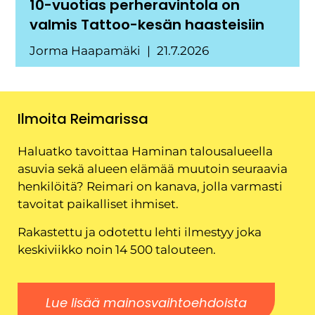
10-vuotias perheravintola on
valmis Tattoo-kesän haasteisiin
Jorma Haapamäki
21.7.2026
Ilmoita Reimarissa
Haluatko tavoittaa Haminan talousalueella
asuvia sekä alueen elämää muutoin seuraavia
henkilöitä? Reimari on kanava, jolla varmasti
tavoitat paikalliset ihmiset.
Rakastettu ja odotettu lehti ilmestyy joka
keskiviikko noin 14 500 talouteen.
Lue lisää mainosvaihtoehdoista