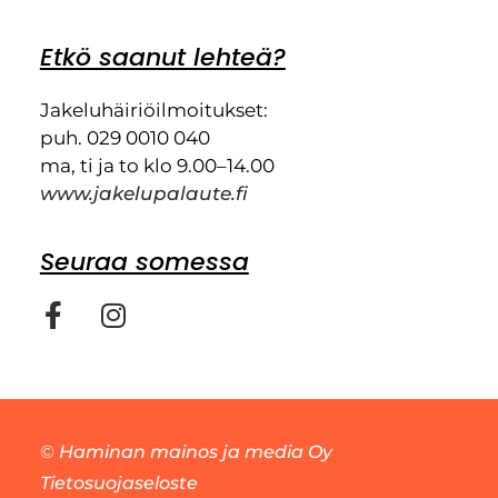
Etkö saanut lehteä?
Jakeluhäiriöilmoitukset:
puh. 029 0010 040
ma, ti ja to klo 9.00–14.00
www.jakelupalaute.fi
Seuraa somessa
©
Haminan mainos ja media Oy
Tietosuojaseloste