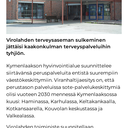
Virolahden terveysaseman sulkeminen
jättäisi kaakonkulman terveyspalveluihin
tyhjiön.
Kymenlaakson hyvinvointialue suunnittelee
siirtävänsä peruspalveluita entistä suurempiin
väestökeskittymiin. Viranhaltijaesitys on, että
perustason palveluissa sote-palvelukeskittymiä
olisi vuoteen 2030 mennessä Kymenlaaksossa
kuusi: Haminassa, Karhulassa, Keltakankaalla,
Kotkansaarella, Kouvolan keskustassa ja
Valkealassa.
Virolahden toimipiste suunnitellaan