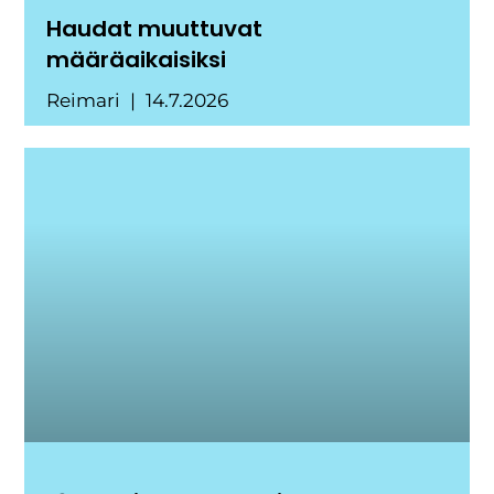
Haudat muuttuvat
määräaikaisiksi
Reimari
14.7.2026