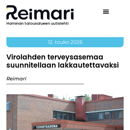
Haminan talousalueen uutislehti
Ilmoita Reimarissa
12. touko 2026
Virolahden terveysasemaa
suunnitellaan lakkautettavaksi
Reimari