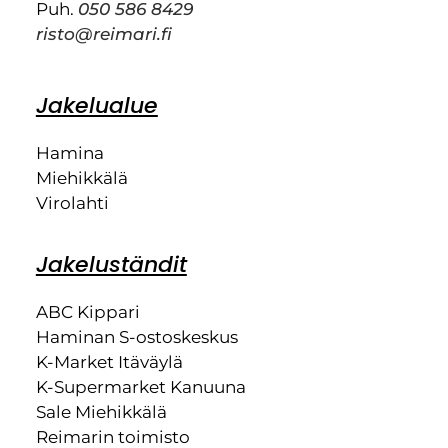
Puh.
050 586 8429
risto@reimari.fi
Jakelualue
Hamina
Miehikkälä
Virolahti
Jakeluständit
ABC Kippari
Haminan S-ostoskeskus
K-Market Itäväylä
K-Supermarket Kanuuna
Sale Miehikkälä
Reimarin toimisto