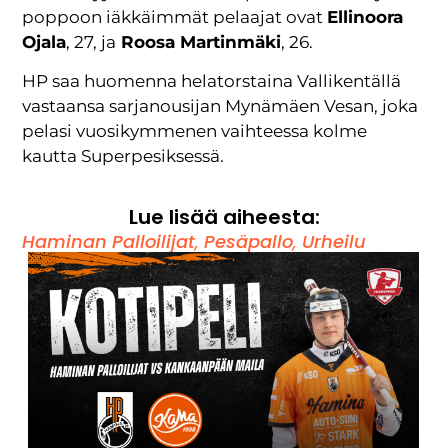
poppoon iäkkäimmät pelaajat ovat
Ellinoora
Ojala
, 27, ja
Roosa Martinmäki
, 26.
HP saa huomenna helatorstaina Vallikentällä
vastaansa sarjanousijan Mynämäen Vesan, joka
pelasi vuosikymmenen vaihteessa kolme
kautta Superpesiksessä.
Lue lisää aiheesta:
Haminan Palloilijat
,
Pesäpallo
,
Urheilu