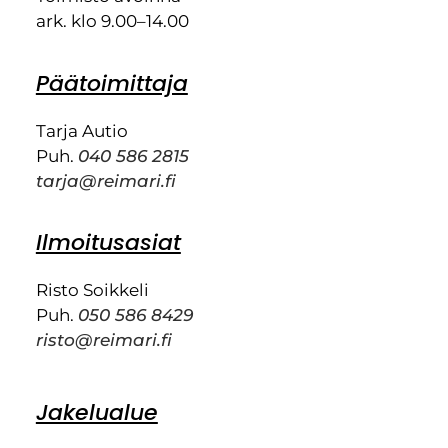
ark. klo 9.00–14.00
Päätoimittaja
Tarja Autio
Puh.
040 586 2815
tarja@reimari.fi
Ilmoitusasiat
Risto Soikkeli
Puh.
050 586 8429
risto@reimari.fi
Jakelualue