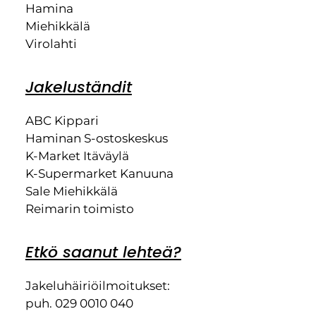
Hamina
Miehikkälä
Virolahti
Jakeluständit
ABC Kippari
Haminan S-ostoskeskus
K-Market Itäväylä
K-Supermarket Kanuuna
Sale Miehikkälä
Reimarin toimisto
Etkö saanut lehteä?
Jakeluhäiriöilmoitukset:
puh. 029 0010 040