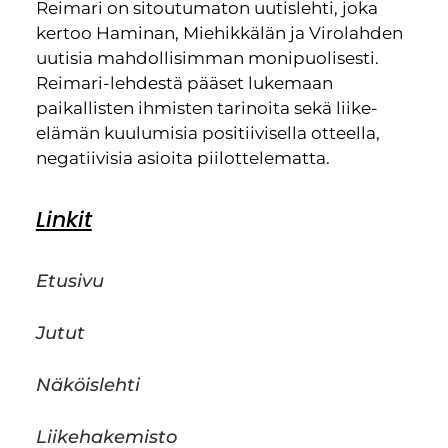
Reimari on sitoutumaton uutislehti, joka
kertoo Haminan, Miehikkälän ja Virolahden
uutisia mahdollisimman monipuolisesti.
Reimari-lehdestä pääset lukemaan
paikallisten ihmisten tarinoita sekä liike-
elämän kuulumisia positiivisella otteella,
negatiivisia asioita piilottelematta.
Linkit
Etusivu
Jutut
Näköislehti
Liikehakemisto