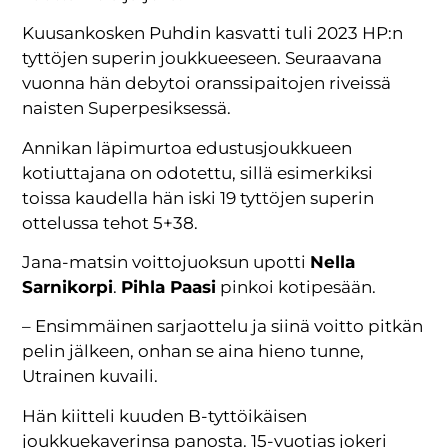
Kuusankosken Puhdin kasvatti tuli 2023 HP:n
tyttöjen superin joukkueeseen. Seuraavana
vuonna hän debytoi oranssipaitojen riveissä
naisten Superpesiksessä.
Annikan läpimurtoa edustusjoukkueen
kotiuttajana on odotettu, sillä esimerkiksi
toissa kaudella hän iski 19 tyttöjen superin
ottelussa tehot 5+38.
Jana-matsin voittojuoksun upotti
Nella
Sarnikorpi
.
Pihla Paasi
pinkoi kotipesään.
– Ensimmäinen sarjaottelu ja siinä voitto pitkän
pelin jälkeen, onhan se aina hieno tunne,
Utrainen kuvaili.
Hän kiitteli kuuden B-tyttöikäisen
joukkuekaverinsa panosta. 15-vuotias jokeri