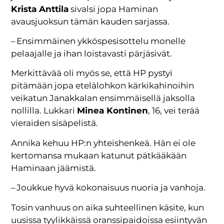
Krista Anttila
sivalsi jopa Haminan
avausjuoksun tämän kauden sarjassa.
– Ensimmäinen ykköspesisottelu monelle
pelaajalle ja ihan loistavasti pärjäsivät.
Merkittävää oli myös se, että HP pystyi
pitämään jopa etelälohkon kärkikahinoihin
veikatun Janakkalan ensimmäisellä jaksolla
nollilla. Lukkari
Minea Kontinen
, 16, vei terää
vieraiden sisäpelistä.
Annika kehuu HP:n yhteishenkeä. Hän ei ole
kertomansa mukaan katunut pätkääkään
Haminaan jäämistä.
– Joukkue hyvä kokonaisuus nuoria ja vanhoja.
Tosin vanhuus on aika suhteellinen käsite, kun
uusissa tyylikkäissä oranssipaidoissa esiintyvän