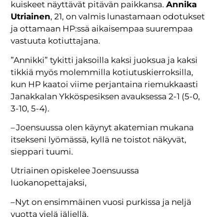
kuiskeet näyttävät pitävän paikkansa.
Annika
Utriainen
, 21, on valmis lunastamaan odotukset
ja ottamaan HP:ssä aikaisempaa suurempaa
vastuuta kotiuttajana.
”Annikki” tykitti jaksoilla kaksi juoksua ja kaksi
tikkiä myös molemmilla kotiutuskierroksilla,
kun HP kaatoi viime perjantaina riemukkaasti
Janakkalan Ykköspesiksen avauksessa 2-1 (5-0,
3-10, 5-4).
– Joensuussa olen käynyt akatemian mukana
itsekseni lyömässä, kyllä ne toistot näkyvät,
sieppari tuumi.
Utriainen opiskelee Joensuussa
luokanopettajaksi,
–Nyt on ensimmäinen vuosi purkissa ja neljä
vuotta vielä jäljellä.