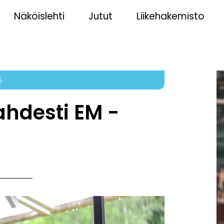
Näköislehti
Jutut
Liikehakemisto
6
ahdesti EM -