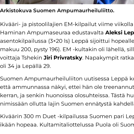
Arkistokuva Suomen Ampumaurheiluliitto.
Kivääri- ja pistoolilajien EM-kilpailut viime viikoll
Haminan Ampumaseuraa edustavalta
Aleksi Lep
asentokilpailussa (3×20 ls) Leppä sijoittui hopealle
makuu 200, pysty 196). EM -kultakin oli lähellä, s
voittaja Tshekin
Jiri Privratsky
. Napakympit ratkais
oli 34 ja Lepällä 29.
Suomen Ampumaurheiluliiton uutisessa Leppä ko
että ammunnassa näkyi, ettei hän ole treenannut
kerran, ja senkin huonoissa olosuhteissa. Tästä 
nimissään ollutta lajin Suomen ennätystä kahdella
Kiväärin 300 m Duet -kilpailussa Suomen pari Le
ikään hopeaa. Kultamitaliottelussa Puola oli Suo