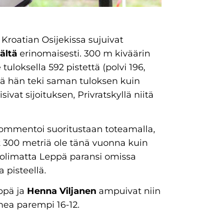
a Kroatian Osijekissa sujuivat
ältä
erinomaisesti. 300 m kiväärin
 tuloksella 592 pistettä (polvi 196,
illä hän teki saman tuloksen kuin
ivat sijoituksen, Privratskyllä niitä
mmentoi suoritustaan toteamalla,
 300 metriä ole tänä vuonna kuin
huolimatta Leppä paransi omissa
 pisteellä.
ppä ja
Henna Viljanen
ampuivat niin
mea parempi 16-12.