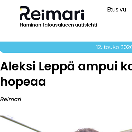
Etusivu
Haminan talousalueen uutislehti
12. touko 202
Aleksi Leppä ampui k
hopeaa
Reimari