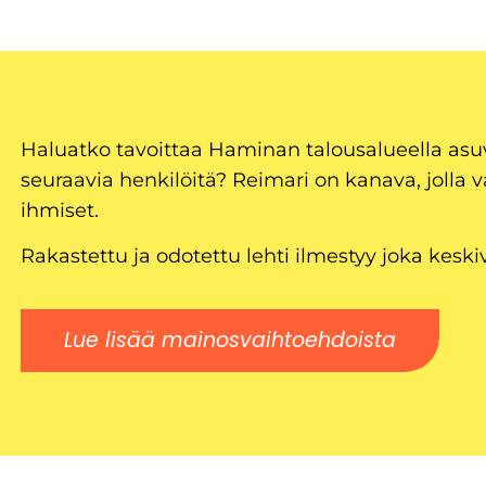
Haluatko tavoittaa Haminan talousalueella as
seuraavia henkilöitä? Reimari on kanava, jolla v
ihmiset.
Rakastettu ja odotettu lehti ilmestyy joka keski
Lue lisää mainosvaihtoehdoista