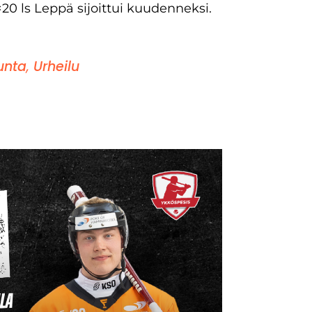
20 ls Leppä sijoittui kuudenneksi.
nta
,
Urheilu