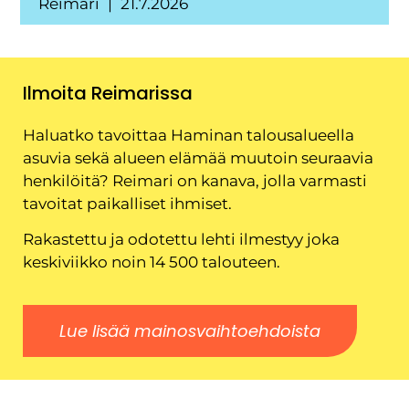
Reimari
21.7.2026
Ilmoita Reimarissa
Haluatko tavoittaa Haminan talousalueella
asuvia sekä alueen elämää muutoin seuraavia
henkilöitä? Reimari on kanava, jolla varmasti
tavoitat paikalliset ihmiset.
Rakastettu ja odotettu lehti ilmestyy joka
keskiviikko noin 14 500 talouteen.
Lue lisää mainosvaihtoehdoista