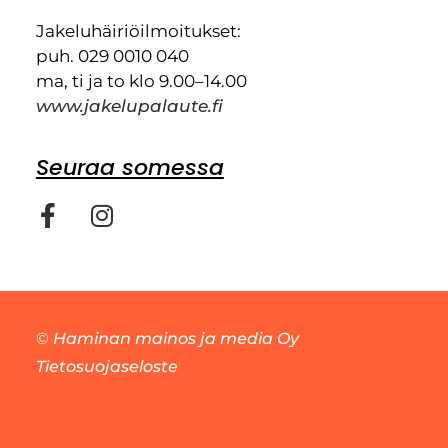
Jakeluhäiriöilmoitukset:
puh. 029 0010 040
ma, ti ja to klo 9.00–14.00
www.jakelupalaute.fi
Seuraa somessa
©
Haminan mainos ja media Oy
Tietosuojaseloste