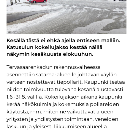
Kesällä tästä ei ehkä ajella entiseen malliin.
Katusulun kokeilujakso kestää näillä
näkymin kesäkuusta elokuuhun.
Tervasaarenkadun rakennusvaiheessa
asennettiin satama-alueelle johtavan väylän
varteen nostettavat tiepollarit. Kaupunki testaa
niiden toimivuutta tulevana kesänä alustavasti
1.6.-31.8. välillä. Kokeilujakson aikana kaupunki
kerää näkökulmia ja kokemuksia pollareiden
käytöstä, mm. miten ne vaikuttavat alueen
yritysten ja yhdistysten toimintaan, veneiden
laskuun ja yleisesti liikkumiseen alueella.