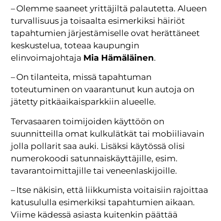
– Olemme saaneet yrittäjiltä palautetta. Alueen
turvallisuus ja toisaalta esimerkiksi häiriöt
tapahtumien järjestämiselle ovat herättäneet
keskustelua, toteaa kaupungin
elinvoimajohtaja
Mia Hämäläinen
.
– On tilanteita, missä tapahtuman
toteutuminen on vaarantunut kun autoja on
jätetty pitkäaikaisparkkiin alueelle.
Tervasaaren toimijoiden käyttöön on
suunnitteilla omat kulkulätkät tai mobiiliavain
jolla pollarit saa auki. Lisäksi käytössä olisi
numerokoodi satunnaiskäyttäjille, esim.
tavarantoimittajille tai veneenlaskijoille.
– Itse näkisin, että liikkumista voitaisiin rajoittaa
katusululla esimerkiksi tapahtumien aikaan.
Viime kädessä asiasta kuitenkin päättää