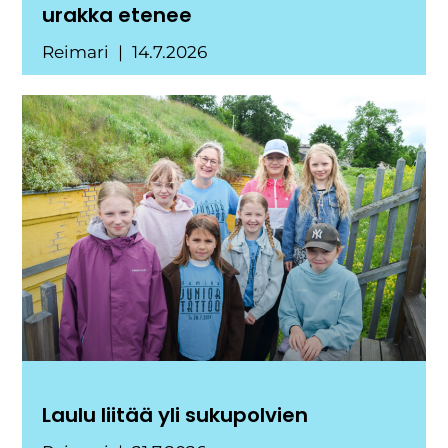
urakka etenee
Reimari
14.7.2026
Laulu liitää yli sukupolvien