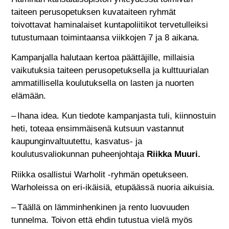
taiteen perusopetuksen kuvataiteen ryhmät
toivottavat haminalaiset kuntapoliitikot tervetulleiksi
tutustumaan toimintaansa viikkojen 7 ja 8 aikana.
Kampanjalla halutaan kertoa päättäjille, millaisia
vaikutuksia taiteen perusopetuksella ja kulttuurialan
ammatillisella koulutuksella on lasten ja nuorten
elämään.
– Ihana idea. Kun tiedote kampanjasta tuli, kiinnostuin
heti, toteaa ensimmäisenä kutsuun vastannut
kaupunginvaltuutettu, kasvatus- ja
koulutusvaliokunnan puheenjohtaja
Riikka Muuri.
Riikka osallistui Warholit -ryhmän opetukseen.
Warholeissa on eri-ikäisiä, etupäässä nuoria aikuisia.
– Täällä on lämminhenkinen ja rento luovuuden
tunnelma. Toivon että ehdin tutustua vielä myös