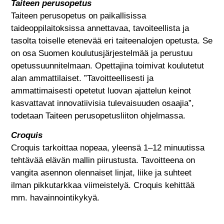
Taiteen perusopetus
Taiteen perusopetus on paikallisissa
taideoppilaitoksissa annettavaa, tavoiteellista ja
tasolta toiselle etenevää eri taiteenalojen opetusta. Se
on osa Suomen koulutusjärjestelmää ja perustuu
opetussuunnitelmaan. Opettajina toimivat koulutetut
alan ammattilaiset. ”Tavoitteellisesti ja
ammattimaisesti opetetut luovan ajattelun keinot
kasvattavat innovatiivisia tulevaisuuden osaajia”,
todetaan Taiteen perusopetusliiton ohjelmassa.
Croquis
Croquis tarkoittaa nopeaa, yleensä 1–12 minuutissa
tehtävää elävän mallin piirustusta. Tavoitteena on
vangita asennon olennaiset linjat, liike ja suhteet
ilman pikkutarkkaa viimeistelyä. Croquis kehittää
mm. havainnointikykyä.