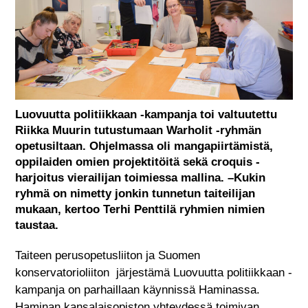
Luovuutta politiikkaan -kampanja toi valtuutettu
Riikka Muurin tutustumaan Warholit -ryhmän
opetusiltaan. Ohjelmassa oli mangapiirtämistä,
oppilaiden omien projektitöitä sekä croquis -
harjoitus vierailijan toimiessa mallina. –Kukin
ryhmä on nimetty jonkin tunnetun taiteilijan
mukaan, kertoo Terhi Penttilä ryhmien nimien
taustaa.
Taiteen perusopetusliiton ja Suomen
konservatorioliiton järjestämä Luovuutta politiikkaan -
kampanja on parhaillaan käynnissä Haminassa.
Haminan kansalaisopiston yhteydessä toimivan