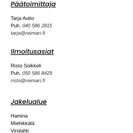
Päätoimittaja
Tarja Autio
Puh.
040 586 2815
tarja@reimari.fi
Ilmoitusasiat
Risto Soikkeli
Puh.
050 586 8429
risto@reimari.fi
Jakelualue
Hamina
Miehikkälä
Virolahti