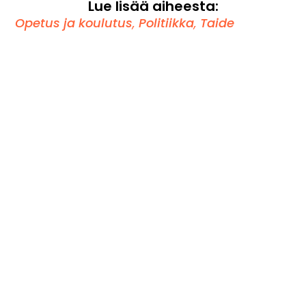
Lue lisää aiheesta:
Opetus ja koulutus
,
Politiikka
,
Taide