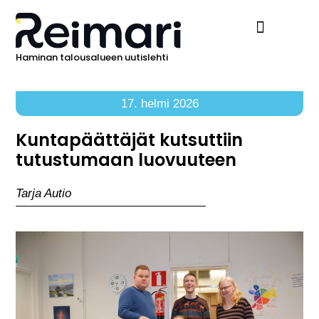
Haminan talousalueen uutislehti
Ilmoita Reimarissa
17. helmi 2026
Kuntapäättäjät kutsuttiin
tutustumaan luovuuteen
Tarja Autio