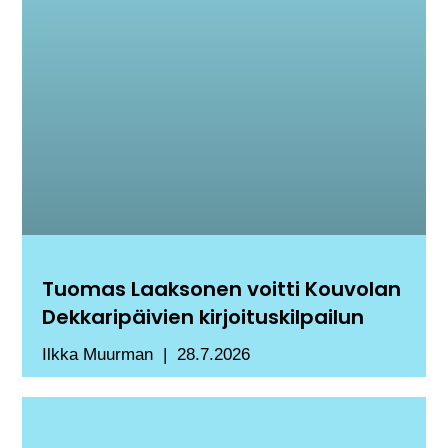
Tuomas Laaksonen voitti Kouvolan
Dekkaripäivien kirjoituskilpailun
Ilkka Muurman
28.7.2026