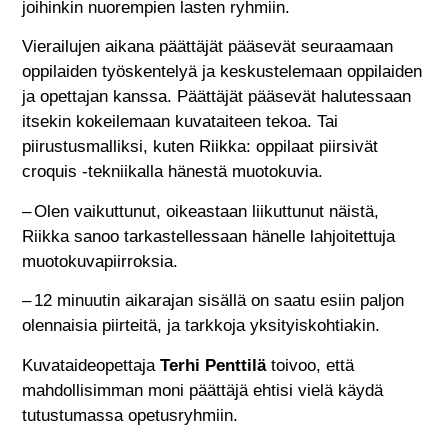
joihinkin nuorempien lasten ryhmiin.
Vierailujen aikana päättäjät pääsevät seuraamaan
oppilaiden työskentelyä ja keskustelemaan oppilaiden
ja opettajan kanssa. Päättäjät pääsevät halutessaan
itsekin kokeilemaan kuvataiteen tekoa. Tai
piirustusmalliksi, kuten Riikka: oppilaat piirsivät
croquis -tekniikalla hänestä muotokuvia.
– Olen vaikuttunut, oikeastaan liikuttunut näistä,
Riikka sanoo tarkastellessaan hänelle lahjoitettuja
muotokuvapiirroksia.
– 12 minuutin aikarajan sisällä on saatu esiin paljon
olennaisia piirteitä, ja tarkkoja yksityiskohtiakin.
Kuvataideopettaja
Terhi Penttilä
toivoo, että
mahdollisimman moni päättäjä ehtisi vielä käydä
tutustumassa opetusryhmiin.