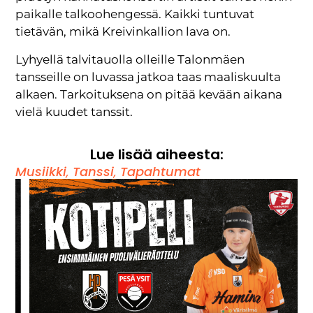
paikalle talkoohengessä. Kaikki tuntuvat
tietävän, mikä Kreivinkallion lava on.
Lyhyellä talvitauolla olleille Talonmäen
tansseille on luvassa jatkoa taas maaliskuulta
alkaen. Tarkoituksena on pitää kevään aikana
vielä kuudet tanssit.
Lue lisää aiheesta:
Musiikki
,
Tanssi
,
Tapahtumat