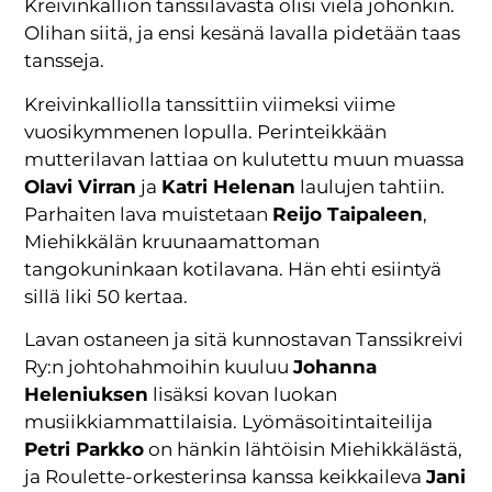
Kreivinkallion tanssilavasta olisi vielä johonkin.
Olihan siitä, ja ensi kesänä lavalla pidetään taas
tansseja.
Kreivinkalliolla tanssittiin viimeksi viime
vuosikymmenen lopulla. Perinteikkään
mutterilavan lattiaa on kulutettu muun muassa
Olavi Virran
ja
Katri Helenan
laulujen tahtiin.
Parhaiten lava muistetaan
Reijo Taipaleen
,
Miehikkälän kruunaamattoman
tangokuninkaan kotilavana. Hän ehti esiintyä
sillä liki 50 kertaa.
Lavan ostaneen ja sitä kunnostavan Tanssikreivi
Ry:n johtohahmoihin kuuluu
Johanna
Heleniuksen
lisäksi kovan luokan
musiikkiammattilaisia. Lyömäsoitintaiteilija
Petri Parkko
on hänkin lähtöisin Miehikkälästä,
ja Roulette-orkesterinsa kanssa keikkaileva
Jani