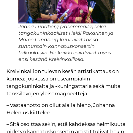
Jaana Lundberg (vasemmalla) sekä
tangokuninkaalliset Heidi Pakarinen ja
Marco Lundberg kuuluivat toissa
sunnuntain kannatuskonsertin
talkoolaisiin. He kaikki esiintyvät myös
ensi kesänä Kreivinkalliolla.
Kreivinkallion tulevan kesän artistikattaus on
komea: joukossa on useampiakin
tangokuninkaita ja -kuningattaria sekä muita
tanssilavojen yleisömagneetteja.
– Vastaanotto on ollut alalla hieno, Johanna
Helenius kiittelee.
– Sitä osoittaa sekin, että kahdeksas helmikuuta
pidetyn kannatuskonsertin artistit tulivat hekin