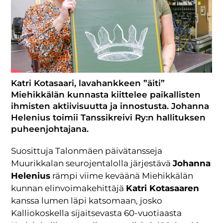
Katri Kotasaari, lavahankkeen ”äiti”
Miehikkälän kunnasta kiittelee paikallisten
ihmisten aktiivisuutta ja innostusta. Johanna
Helenius toimii Tanssikreivi Ry:n hallituksen
puheenjohtajana.
Suosittuja Talonmäen päivätansseja
Muurikkalan seurojentalolla järjestävä
Johanna
Helenius
rämpi viime keväänä Miehikkälän
kunnan elinvoimakehittäjä
Katri Kotasaaren
kanssa lumen läpi katsomaan, josko
Kalliokoskella sijaitsevasta 60-vuotiaasta