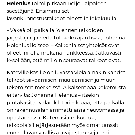
Helenius
toimi pitkään Reijo Taipaleen
säestäjänä. Ensimmäiset
lavankunnostustalkoot pidettiin lokakuulla.
– Väkeä oli paikalla jo ennen talkoiden
järjestäjiä, ja heitä tuli koko ajan lisää, Johanna
Helenius iloitsee. – Kaikenlaiset yhteisöt ovat
olleet innolla mukana hankkeessa. Jatkuvasti
kysellään, että milloin seuraavat talkoot ovat.
Käteville käsille on luvassa vielä ainakin kahdet
talkoot siivoamisen, maalaamisen ja muun
tekemisen merkeissä. Aikaisempaa kokemusta
ei tarvita: Johanna Helenius – itsekin
pintakäsittelyalan lehtori – lupaa, että paikalla
on rakennusalan ammattilaisia neuvomassa ja
opastamassa. Kuten asiaan kuuluu,
talkoolaisille järjestetään myös omat tanssit
ennen lavan virallisia avajaistansseja ensi