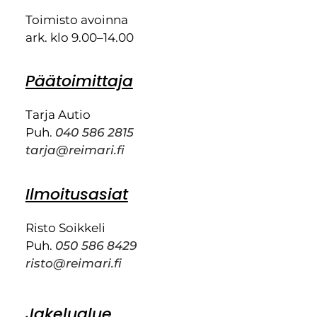
Toimisto avoinna
ark. klo 9.00–14.00
Päätoimittaja
Tarja Autio
Puh.
040 586 2815
tarja@reimari.fi
Ilmoitusasiat
Risto Soikkeli
Puh.
050 586 8429
risto@reimari.fi
Jakelualue