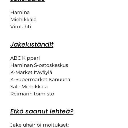
Hamina
Miehikkälä
Virolahti
Jakeluständit
ABC Kippari
Haminan S-ostoskeskus
K-Market Itäväylä
K-Supermarket Kanuuna
Sale Miehikkälä
Reimarin toimisto
Etkö saanut lehteä?
Jakeluhäiriöilmoitukset: