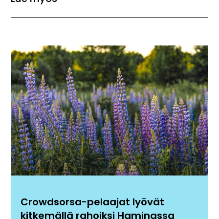
Crowdsorsa-pelaajat lyövät
kitkemällä rahoiksi Haminassa