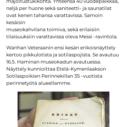
majoitustukikohta. Yhteensä 40 vuodepaikkaa,
neljä per huone sekä saniteetti- ja saunatilat
ovat kenen tahansa varattavissa. Samoin
kesäisin
museokahvilana toimiva, sekä erilaisiin
tilaisuuksiin varattavissa oleva Messi -ravintola.
Wanhan Veteraanin ensi kesän erikoisnäyttely
kertoo pikkulotista ja sotilaspojista. Se avautuu
16.5. Haminan museokadun avautuessa.
Näyttely kunnioittaa Etelä-Kymenlaakson
Sotilaspoikien Perinnekillan 35 -vuotista
perinnetyötä alueellamme.