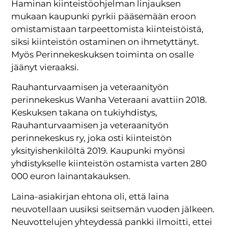
Haminan kiinteistöohjelman linjauksen
mukaan kaupunki pyrkii pääsemään eroon
omistamistaan tarpeettomista kiinteistöistä,
siksi kiinteistön ostaminen on ihmetyttänyt.
Myös Perinnekeskuksen toiminta on osalle
jäänyt vieraaksi.
Rauhanturvaamisen ja veteraanityön
perinnekeskus Wanha Veteraani avattiin 2018.
Keskuksen takana on tukiyhdistys,
Rauhanturvaamisen ja veteraanityön
perinnekeskus ry, joka osti kiinteistön
yksityishenkilöltä 2019. Kaupunki myönsi
yhdistykselle kiinteistön ostamista varten 280
000 euron lainantakauksen.
Laina-asiakirjan ehtona oli, että laina
neuvotellaan uusiksi seitsemän vuoden jälkeen.
Neuvottelujen yhteydessä pankki ilmoitti, ettei