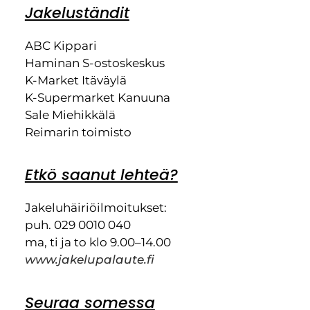
Jakeluständit
ABC Kippari
Haminan S-ostoskeskus
K-Market Itäväylä
K-Supermarket Kanuuna
Sale Miehikkälä
Reimarin toimisto
Etkö saanut lehteä?
Jakeluhäiriöilmoitukset:
puh. 029 0010 040
ma, ti ja to klo 9.00–14.00
www.jakelupalaute.fi
Seuraa somessa