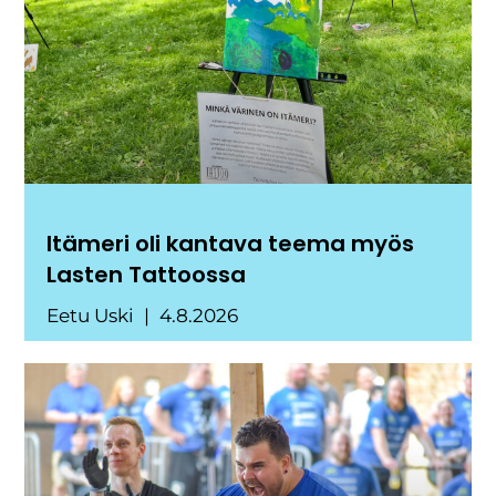
Itämeri oli kantava teema myös
Lasten Tattoossa
Eetu Uski
4.8.2026