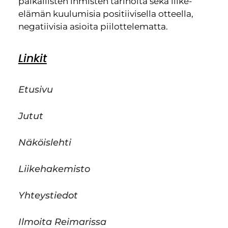
paikallisten ihmisten tarinoita sekä liike-
elämän kuulumisia positiivisella otteella,
negatiivisia asioita piilottelematta.
Linkit
Etusivu
Jutut
Näköislehti
Liikehakemisto
Yhteystiedot
Ilmoita Reimarissa