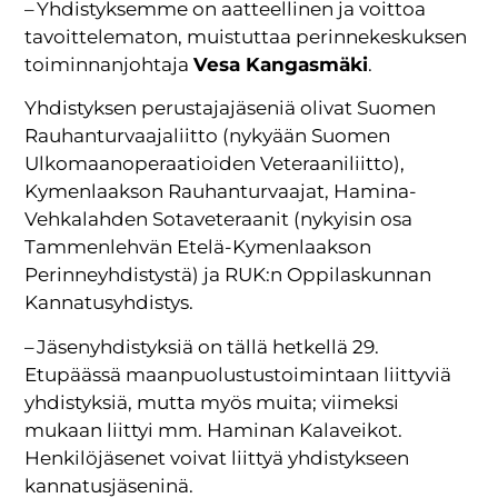
– Yhdistyksemme on aatteellinen ja voittoa
tavoittelematon, muistuttaa perinnekeskuksen
toiminnanjohtaja
Vesa Kangasmäki
.
Yhdistyksen perustajajäseniä olivat Suomen
Rauhanturvaajaliitto (nykyään Suomen
Ulkomaanoperaatioiden Veteraaniliitto),
Kymenlaakson Rauhanturvaajat, Hamina-
Vehkalahden Sotaveteraanit (nykyisin osa
Tammenlehvän Etelä-Kymenlaakson
Perinneyhdistystä) ja RUK:n Oppilaskunnan
Kannatusyhdistys.
– Jäsenyhdistyksiä on tällä hetkellä 29.
Etupäässä maanpuolustustoimintaan liittyviä
yhdistyksiä, mutta myös muita; viimeksi
mukaan liittyi mm. Haminan Kalaveikot.
Henkilöjäsenet voivat liittyä yhdistykseen
kannatusjäseninä.