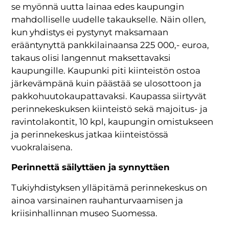
se myönnä uutta lainaa edes kaupungin
mahdolliselle uudelle takaukselle. Näin ollen,
kun yhdistys ei pystynyt maksamaan
erääntynyttä pankkilainaansa 225 000,- euroa,
takaus olisi langennut maksettavaksi
kaupungille. Kaupunki piti kiinteistön ostoa
järkevämpänä kuin päästää se ulosottoon ja
pakkohuutokaupattavaksi. Kaupassa siirtyvät
perinnekeskuksen kiinteistö sekä majoitus- ja
ravintolakontit, 10 kpl, kaupungin omistukseen
ja perinnekeskus jatkaa kiinteistössä
vuokralaisena.
Perinnettä säilyttäen ja synnyttäen
Tukiyhdistyksen ylläpitämä perinnekeskus on
ainoa varsinainen rauhanturvaamisen ja
kriisinhallinnan museo Suomessa.