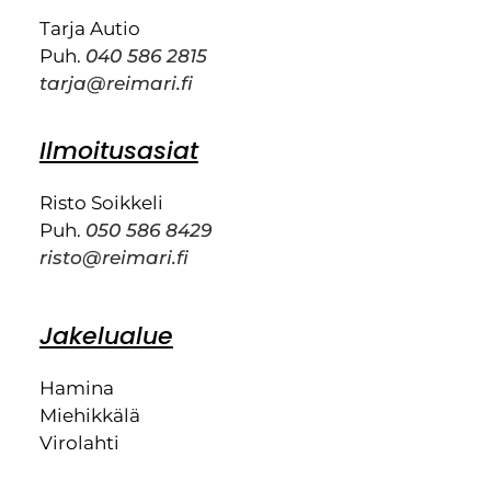
Tarja Autio
Puh.
040 586 2815
tarja@reimari.fi
Ilmoitusasiat
Risto Soikkeli
Puh.
050 586 8429
risto@reimari.fi
Jakelualue
Hamina
Miehikkälä
Virolahti