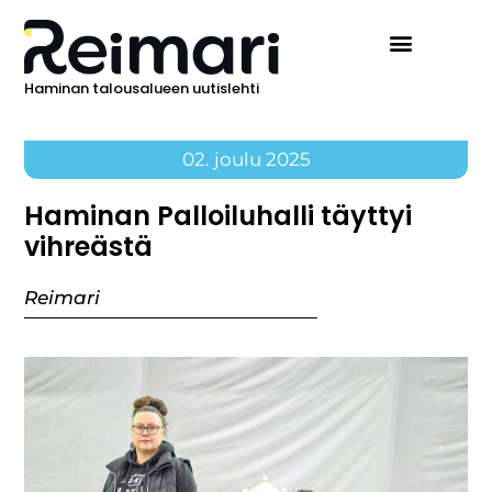
Haminan talousalueen uutislehti
02. joulu 2025
Haminan Palloiluhalli täyttyi
vihreästä
Reimari