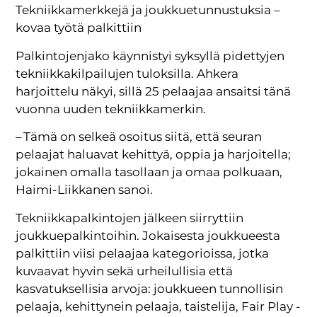
Tekniikkamerkkejä ja joukkuetunnustuksia –
kovaa työtä palkittiin
Palkintojenjako käynnistyi syksyllä pidettyjen
tekniikkakilpailujen tuloksilla. Ahkera
harjoittelu näkyi, sillä 25 pelaajaa ansaitsi tänä
vuonna uuden tekniikkamerkin.
– Tämä on selkeä osoitus siitä, että seuran
pelaajat haluavat kehittyä, oppia ja harjoitella;
jokainen omalla tasollaan ja omaa polkuaan,
Haimi-Liikkanen sanoi.
Tekniikkapalkintojen jälkeen siirryttiin
joukkuepalkintoihin. Jokaisesta joukkueesta
palkittiin viisi pelaajaa kategorioissa, jotka
kuvaavat hyvin sekä urheilullisia että
kasvatuksellisia arvoja: joukkueen tunnollisin
pelaaja, kehittynein pelaaja, taistelija, Fair Play -