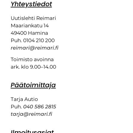
Yhteystiedot
Uutislehti Reimari
Maariankatu 14
49400 Hamina
Puh. 0104 210 200
reimari@reimari.fi
Toimisto avoinna
ark. klo 9.00–14.00
Päätoimittaja
Tarja Autio
Puh.
040 586 2815
tarja@reimari.fi
Ilmoitusasiat