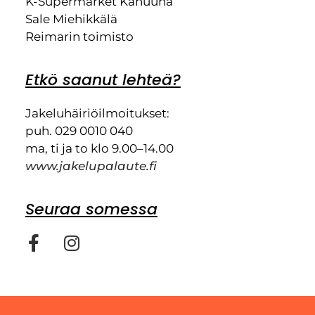
K-Supermarket Kanuuna
Sale Miehikkälä
Reimarin toimisto
Etkö saanut lehteä?
Jakeluhäiriöilmoitukset:
puh. 029 0010 040
ma, ti ja to klo 9.00–14.00
www.jakelupalaute.fi
Seuraa somessa