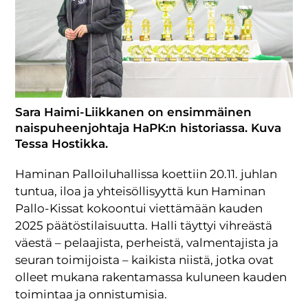
Sara Haimi-Liikkanen on ensimmäinen
naispuheenjohtaja HaPK:n historiassa. Kuva
Tessa Hostikka.
Haminan Palloiluhallissa koettiin 20.11. juhlan
tuntua, iloa ja yhteisöllisyyttä kun Haminan
Pallo-Kissat kokoontui viettämään kauden
2025 päätöstilaisuutta. Halli täyttyi vihreästä
väestä – pelaajista, perheistä, valmentajista ja
seuran toimijoista – kaikista niistä, jotka ovat
olleet mukana rakentamassa kuluneen kauden
toimintaa ja onnistumisia.