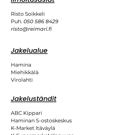
Risto Soikkeli
Puh.
050 586 8429
risto@reimari.fi
Jakelualue
Hamina
Miehikkälä
Virolahti
Jakeluständit
ABC Kippari
Haminan S-ostoskeskus
K-Market Itäväylä