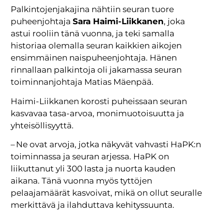
Palkintojenjakajina nähtiin seuran tuore
puheenjohtaja
Sara Haimi-Liikkanen
, joka
astui rooliin tänä vuonna, ja teki samalla
historiaa olemalla seuran kaikkien aikojen
ensimmäinen naispuheenjohtaja. Hänen
rinnallaan palkintoja oli jakamassa seuran
toiminnanjohtaja Matias Mäenpää.
Haimi-Liikkanen korosti puheissaan seuran
kasvavaa tasa-arvoa, monimuotoisuutta ja
yhteisöllisyyttä.
– Ne ovat arvoja, jotka näkyvät vahvasti HaPK:n
toiminnassa ja seuran arjessa. HaPK on
liikuttanut yli 300 lasta ja nuorta kauden
aikana. Tänä vuonna myös tyttöjen
pelaajamäärät kasvoivat, mikä on ollut seuralle
merkittävä ja ilahduttava kehityssuunta.