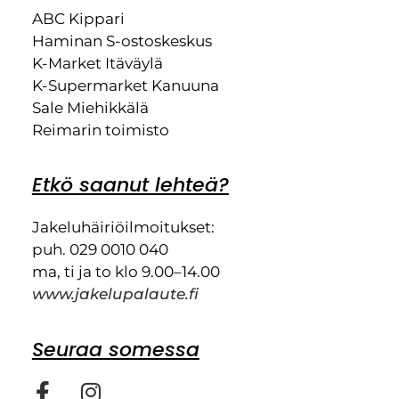
ABC Kippari
Haminan S-ostoskeskus
K-Market Itäväylä
K-Supermarket Kanuuna
Sale Miehikkälä
Reimarin toimisto
Etkö saanut lehteä?
Jakeluhäiriöilmoitukset:
puh. 029 0010 040
ma, ti ja to klo 9.00–14.00
www.jakelupalaute.fi
Seuraa somessa