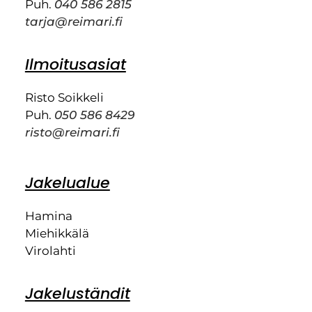
Puh.
040 586 2815
tarja@reimari.fi
Ilmoitusasiat
Risto Soikkeli
Puh.
050 586 8429
risto@reimari.fi
Jakelualue
Hamina
Miehikkälä
Virolahti
Jakeluständit