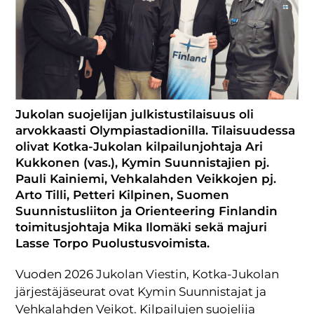
Jukolan suojelijan julkistustilaisuus oli
arvokkaasti Olympiastadionilla. Tilaisuudessa
olivat Kotka-Jukolan kilpailunjohtaja Ari
Kukkonen (vas.), Kymin Suunnistajien pj.
Pauli Kainiemi, Vehkalahden Veikkojen pj.
Arto Tilli, Petteri Kilpinen, Suomen
Suunnistusliiton ja Orienteering Finlandin
toimitusjohtaja Mika Ilomäki sekä majuri
Lasse Torpo Puolustusvoimista.
Vuoden 2026 Jukolan Viestin, Kotka-Jukolan
järjestäjäseurat ovat Kymin Suunnistajat ja
Vehkalahden Veikot. Kilpailujen suojelija