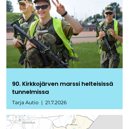
90. Kirkkojärven marssi helteisissä
tunnelmissa
Tarja Autio
21.7.2026