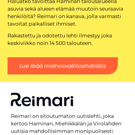
Haluatko tavoittaa Haminan talousalueella
asuvia sekä alueen elämää muutoin seuraavia
henkilöitä? Reimari on kanava, jolla varmasti
tavoitat paikalliset ihmiset.
Rakastettu ja odotettu lehti ilmestyy joka
keskiviikko noin 14 500 talouteen.
Lue lisää mainosvaihtoehdoista
Reimari on sitoutumaton uutislehti, joka
kertoo Haminan, Miehikkälän ja Virolahden
uutisia mahdollisimman monipuolisesti.