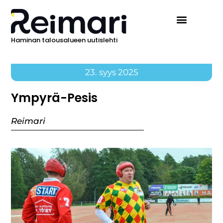
Haminan talousalueen uutislehti
23. syys 2025
Ympyrä-Pesis
Reimari