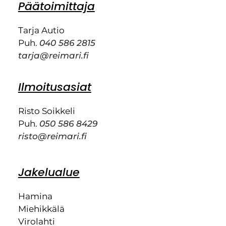
Päätoimittaja
Tarja Autio
Puh.
040 586 2815
tarja@reimari.fi
Ilmoitusasiat
Risto Soikkeli
Puh.
050 586 8429
risto@reimari.fi
Jakelualue
Hamina
Miehikkälä
Virolahti