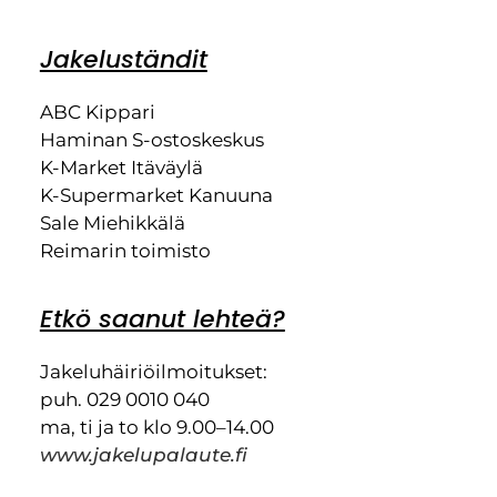
Jakeluständit
ABC Kippari
Haminan S-ostoskeskus
K-Market Itäväylä
K-Supermarket Kanuuna
Sale Miehikkälä
Reimarin toimisto
Etkö saanut lehteä?
Jakeluhäiriöilmoitukset:
puh. 029 0010 040
ma, ti ja to klo 9.00–14.00
www.jakelupalaute.fi