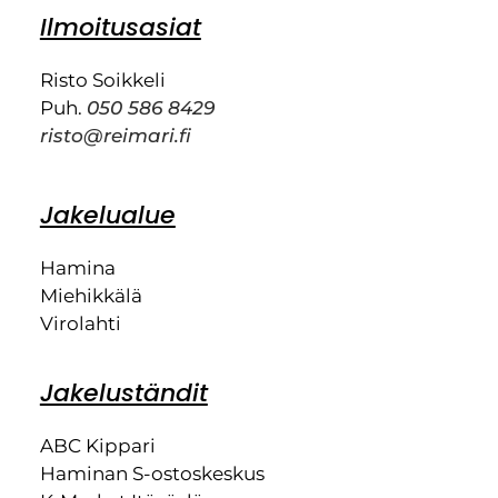
Ilmoitusasiat
Risto Soikkeli
Puh.
050 586 8429
risto@reimari.fi
Jakelualue
Hamina
Miehikkälä
Virolahti
Jakeluständit
ABC Kippari
Haminan S-ostoskeskus