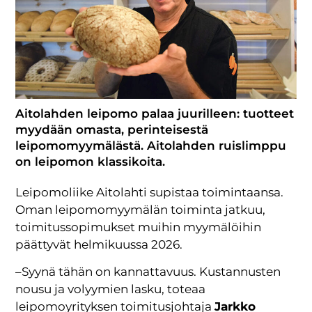
Aitolahden leipomo palaa juurilleen: tuotteet
myydään omasta, perinteisestä
leipomomyymälästä. Aitolahden ruislimppu
on leipomon klassikoita.
Leipomoliike Aitolahti supistaa toimintaansa.
Oman leipomomyymälän toiminta jatkuu,
toimitussopimukset muihin myymälöihin
päättyvät helmikuussa 2026.
–Syynä tähän on kannattavuus. Kustannusten
nousu ja volyymien lasku, toteaa
leipomoyrityksen toimitusjohtaja
Jarkko