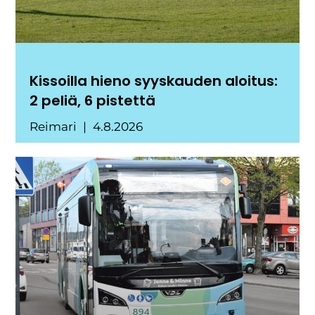
Kissoilla hieno syyskauden aloitus:
2 peliä, 6 pistettä
Reimari
4.8.2026