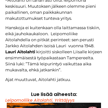
–Aitolahti on tähän asti ollut leipomona
keskisuuri. Muutoksen jälkeen olemme pieni
paikallinen, oman paikkakunnan
makutottumukset tunteva yritys.
Hanskoja ei kuitenkaan olla laittamassa tiskiin,
eikä jauhokaukaloon. Leipomoliike
Aitolahdella on pitkät perinteet: sen perusti
Jarkko Aitolahden isoisä Lauri vuonna 1948.
Lauri Aitolahti
kirjoitti siskolleen Liisalle kirjeen
ensimmäisestä työpaikastaan Tampereelta.
Siinä luki: ”Tämä leipurintyö vaikuttaa aika
mukavalta, ehkä jatkankin”.
Ajat muuttuvat, Aitolahti jatkuu.
Lue lisää aiheesta:
Leipomoliike Aitolahti
,
Yrittäjyys