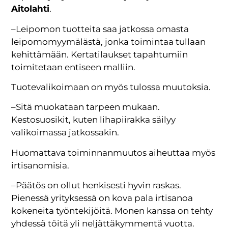
Aitolahti
.
–Leipomon tuotteita saa jatkossa omasta
leipomomyymälästä, jonka toimintaa tullaan
kehittämään. Kertatilaukset tapahtumiin
toimitetaan entiseen malliin.
Tuotevalikoimaan on myös tulossa muutoksia.
–Sitä muokataan tarpeen mukaan.
Kestosuosikit, kuten lihapiirakka säilyy
valikoimassa jatkossakin.
Huomattava toiminnanmuutos aiheuttaa myös
irtisanomisia.
–Päätös on ollut henkisesti hyvin raskas.
Pienessä yrityksessä on kova pala irtisanoa
kokeneita työntekijöitä. Monen kanssa on tehty
yhdessä töitä yli neljättäkymmentä vuotta.