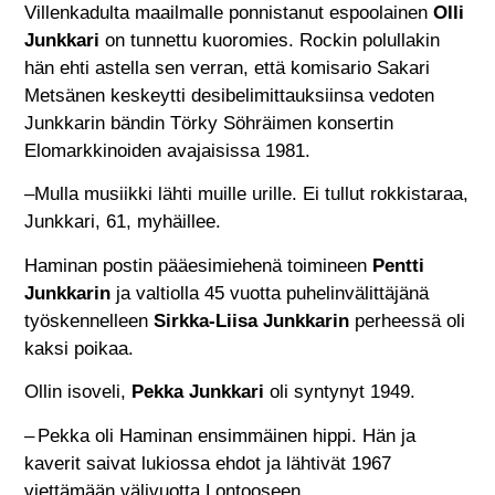
Villenkadulta maailmalle ponnistanut espoolainen
Olli
Junkkari
on tunnettu kuoromies. Rockin polullakin
hän ehti astella sen verran, että komisario Sakari
Metsänen keskeytti desibelimittauksiinsa vedoten
Junkkarin bändin Törky Söhräimen konsertin
Elomarkkinoiden avajaisissa 1981.
–Mulla musiikki lähti muille urille. Ei tullut rokkistaraa,
Junkkari, 61, myhäillee.
Haminan postin pääesimiehenä toimineen
Pentti
Junkkarin
ja valtiolla 45 vuotta puhelinvälittäjänä
työskennelleen
Sirkka-Liisa Junkkarin
perheessä oli
kaksi poikaa.
Ollin isoveli,
Pekka Junkkari
oli syntynyt 1949.
– Pekka oli Haminan ensimmäinen hippi. Hän ja
kaverit saivat lukiossa ehdot ja lähtivät 1967
viettämään välivuotta Lontooseen.