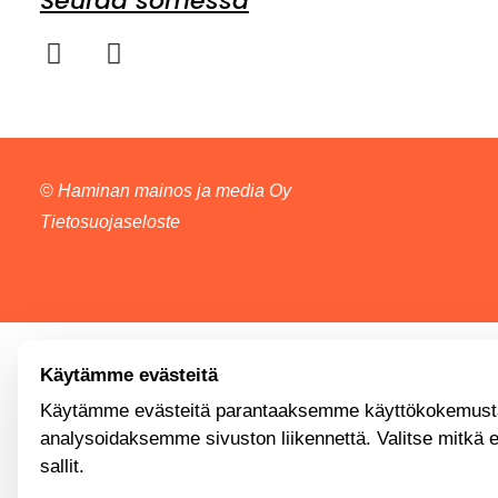
Seuraa somessa
©
Haminan mainos ja media Oy
Tietosuojaseloste
Käytämme evästeitä
Käytämme evästeitä parantaaksemme käyttökokemusta
analysoidaksemme sivuston liikennettä. Valitse mitkä 
sallit.