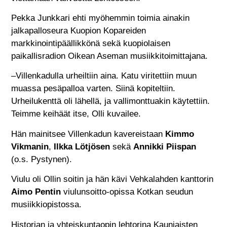
Pekka Junkkari ehti myöhemmin toimia ainakin
jalkapalloseura Kuopion Kopareiden
markkinointipäällikkönä sekä kuopiolaisen
paikallisradion Oikean Aseman musiikkitoimittajana.
–Villenkadulla urheiltiin aina. Katu viritettiin muun
muassa pesäpalloa varten. Siinä kopiteltiin.
Urheilukenttä oli lähellä, ja vallimonttuakin käytettiin.
Teimme keihäät itse, Olli kuvailee.
Hän mainitsee Villenkadun kavereistaan
Kimmo
Vikmanin
,
Ilkka Lötjösen
sekä
Annikki Piispan
(o.s. Pystynen).
Viulu oli Ollin soitin ja hän kävi Vehkalahden kanttorin
Aimo Pentin
viulunsoitto-opissa Kotkan seudun
musiikkiopistossa.
Historian ja yhteiskuntaopin lehtorina Kauniaisten