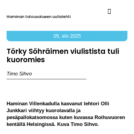
Haminan talousalueen uutislehti
Ilmoita Reimarissa
05. elo 2025
Törky Söhräimen viulistista tuli
kuoromies
Timo Sihvo
Haminan Villenkadulla kasvanut lehtori Olli
Junkkari viihtyy kuorolavalla ja
pesäpallokatsomossa kuten kuvassa Roihuvuoren
kentällä Helsingissä. Kuva Timo Sihvo.