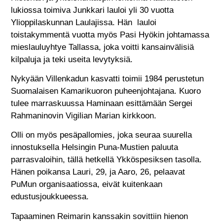
lukiossa toimiva Junkkari lauloi yli 30 vuotta
Ylioppilaskunnan Laulajissa. Hän lauloi
toistakymmentä vuotta myös Pasi Hyökin johtamassa
mieslauluyhtye Tallassa, joka voitti kansainvälisiä
kilpaluja ja teki useita levytyksiä.
Nykyään Villenkadun kasvatti toimii 1984 perustetun
Suomalaisen Kamarikuoron puheenjohtajana. Kuoro
tulee marraskuussa Haminaan esittämään Sergei
Rahmaninovin Vigilian Marian kirkkoon.
Olli on myös pesäpallomies, joka seuraa suurella
innostuksella Helsingin Puna-Mustien paluuta
parrasvaloihin, tällä hetkellä Ykköspesiksen tasolla.
Hänen poikansa Lauri, 29, ja Aaro, 26, pelaavat
PuMun organisaatiossa, eivät kuitenkaan
edustusjoukkueessa.
Tapaaminen Reimarin kanssakin sovittiin hienon