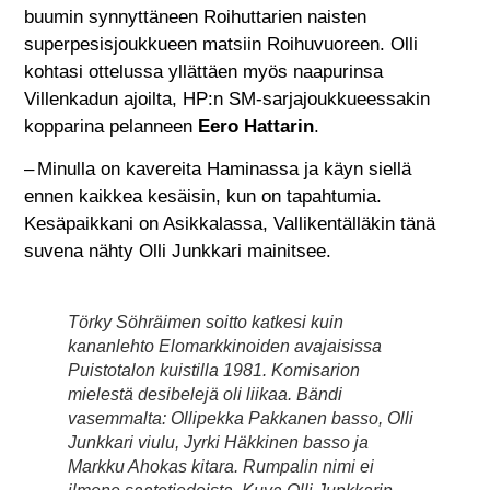
buumin synnyttäneen Roihuttarien naisten
superpesisjoukkueen matsiin Roihuvuoreen. Olli
kohtasi ottelussa yllättäen myös naapurinsa
Villenkadun ajoilta, HP:n SM-sarjajoukkueessakin
kopparina pelanneen
Eero Hattarin
.
– Minulla on kavereita Haminassa ja käyn siellä
ennen kaikkea kesäisin, kun on tapahtumia.
Kesäpaikkani on Asikkalassa, Vallikentälläkin tänä
suvena nähty Olli Junkkari mainitsee.
Törky Söhräimen soitto katkesi kuin
kananlehto Elomarkkinoiden avajaisissa
Puistotalon kuistilla 1981. Komisarion
mielestä desibelejä oli liikaa. Bändi
vasemmalta: Ollipekka Pakkanen basso, Olli
Junkkari viulu, Jyrki Häkkinen basso ja
Markku Ahokas kitara. Rumpalin nimi ei