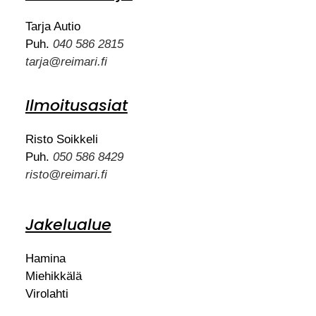
Tarja Autio
Puh.
040 586 2815
tarja@reimari.fi
Ilmoitusasiat
Risto Soikkeli
Puh.
050 586 8429
risto@reimari.fi
Jakelualue
Hamina
Miehikkälä
Virolahti