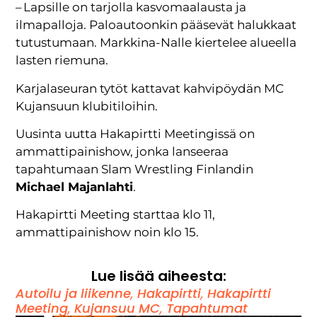
– Lapsille on tarjolla kasvomaalausta ja
ilmapalloja. Paloautoonkin pääsevät halukkaat
tutustumaan. Markkina-Nalle kiertelee alueella
lasten riemuna.
Karjalaseuran tytöt kattavat kahvipöydän MC
Kujansuun klubitiloihin.
Uusinta uutta Hakapirtti Meetingissä on
ammattipainishow, jonka lanseeraa
tapahtumaan Slam Wrestling Finlandin
Michael Majanlahti
.
Hakapirtti Meeting starttaa klo 11,
ammattipainishow noin klo 15.
Lue lisää aiheesta:
Autoilu ja liikenne
,
Hakapirtti
,
Hakapirtti
Meeting
,
Kujansuu MC
,
Tapahtumat