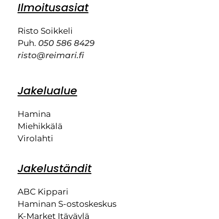
Ilmoitusasiat
Risto Soikkeli
Puh.
050 586 8429
risto@reimari.fi
Jakelualue
Hamina
Miehikkälä
Virolahti
Jakeluständit
ABC Kippari
Haminan S-ostoskeskus
K-Market Itäväylä