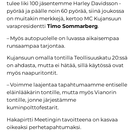
tulee liki 100 jäsentemme Harley Davidsson -
pyörää ja päälle noin 60 pyörää, siinä joukossa
on muitakin merkkejä, kertoo MC Kujansuun
varapresidentti
Timo Sommarberg
.
– Myös autopuolelle on luvassa aikaisempaa
runsaampaa tarjontaa.
Kujansuun omalla tontilla Teollisuuskatu 20:ssä
on ahdasta, mutta ei hätää, sillä käytössä ovat
myös naapuritontit.
– Voimme laajentaa tapahtumaamme entiselle
eläinlääkärin tontille, mutta myös Vianorin
tontille, jonne järjestämme
kuminpolttofestarit.
Hakapirtti Meetingin tavoitteena on kasvaa
oikeaksi perhetapahtumaksi.