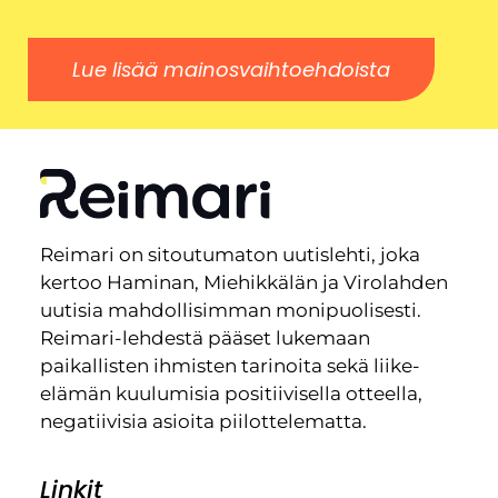
Lue lisää mainosvaihtoehdoista
Reimari on sitoutumaton uutislehti, joka
kertoo Haminan, Miehikkälän ja Virolahden
uutisia mahdollisimman monipuolisesti.
Reimari-lehdestä pääset lukemaan
paikallisten ihmisten tarinoita sekä liike-
elämän kuulumisia positiivisella otteella,
negatiivisia asioita piilottelematta.
Linkit