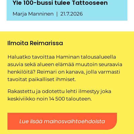
Yle 100-bussi tulee Tattooseen
Marja Manninen
21.7.2026
Ilmoita Reimarissa
Haluatko tavoittaa Haminan talousalueella
asuvia sekä alueen elämää muutoin seuraavia
henkilöitä? Reimari on kanava, jolla varmasti
tavoitat paikalliset ihmiset.
Rakastettu ja odotettu lehti ilmestyy joka
keskiviikko noin 14 500 talouteen.
Lue lisää mainosvaihtoehdoista