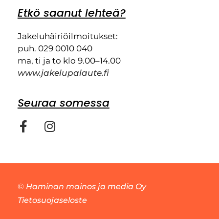
Etkö saanut lehteä?
Jakeluhäiriöilmoitukset:
puh. 029 0010 040
ma, ti ja to klo 9.00–14.00
www.jakelupalaute.fi
Seuraa somessa
©
Haminan mainos ja media Oy
Tietosuojaseloste