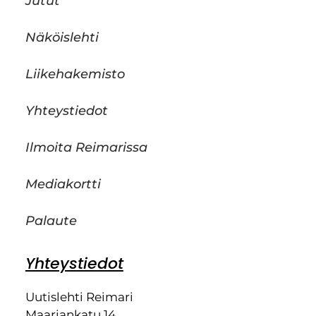
Jutut
Näköislehti
Liikehakemisto
Yhteystiedot
Ilmoita Reimarissa
Mediakortti
Palaute
Yhteystiedot
Uutislehti Reimari
Maariankatu 14