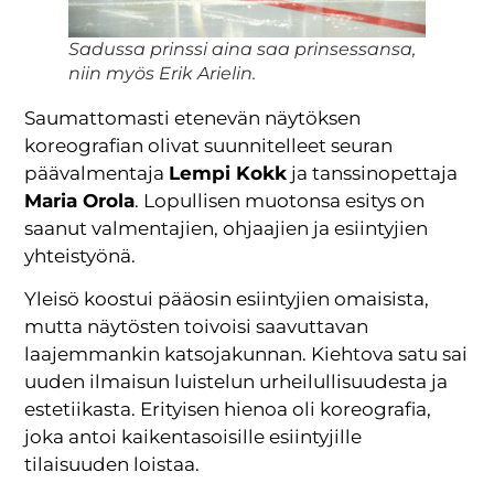
Sadussa prinssi aina saa prinsessansa,
niin myös Erik Arielin.
Saumattomasti etenevän näytöksen
koreografian olivat suunnitelleet seuran
päävalmentaja
Lempi Kokk
ja tanssinopettaja
Maria Orola
. Lopullisen muotonsa esitys on
saanut valmentajien, ohjaajien ja esiintyjien
yhteistyönä.
Yleisö koostui pääosin esiintyjien omaisista,
mutta näytösten toivoisi saavuttavan
laajemmankin katsojakunnan. Kiehtova satu sai
uuden ilmaisun luistelun urheilullisuudesta ja
estetiikasta. Erityisen hienoa oli koreografia,
joka antoi kaikentasoisille esiintyjille
tilaisuuden loistaa.