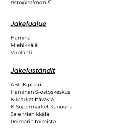
risto@reimari.fi
Jakelualue
Hamina
Miehikkälä
Virolahti
Jakeluständit
ABC Kippari
Haminan S-ostoskeskus
K-Market Itäväylä
K-Supermarket Kanuuna
Sale Miehikkälä
Reimarin toimisto