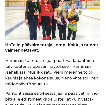
HaTalin päävalmentaja Lempi Kokk ja nuoret
valmennettavat.
Haminan Taitoluistelijat päättivät lauantaina
talvikautensa upeaan näytökseen Haminan
jäähallissa. Musiikkisatu Pieni merenneito oli
kaunis ja eheä kokonaisuus, hieno yhteisöllinen
taidonnäyttö seuralta.
Parituntisessa esityksessä jäälle pääsivät niin jo
pitkälle edistyneet kilpaluistelijat kuin vasta-
alkajatkin. Kaukalon reunan merenalaista