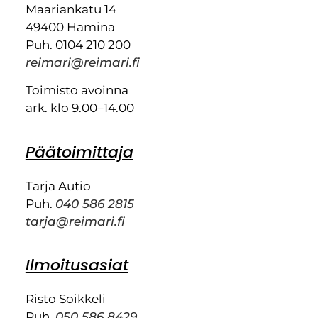
Maariankatu 14
49400 Hamina
Puh. 0104 210 200
reimari@reimari.fi
Toimisto avoinna
ark. klo 9.00–14.00
Päätoimittaja
Tarja Autio
Puh.
040 586 2815
tarja@reimari.fi
Ilmoitusasiat
Risto Soikkeli
Puh.
050 586 8429