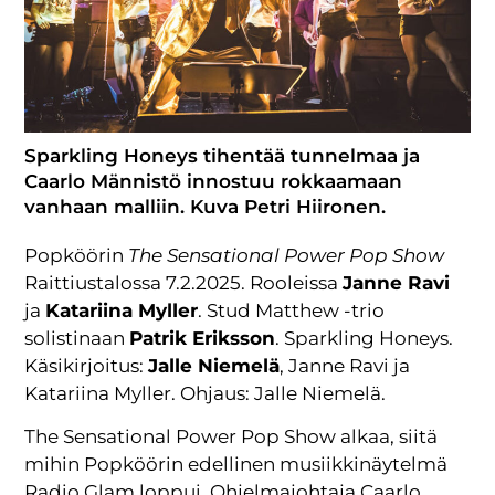
Sparkling Honeys tihentää tunnelmaa ja
Caarlo Männistö innostuu rokkaamaan
vanhaan malliin. Kuva Petri Hiironen.
Popköörin
The Sensational Power Pop Show
Raittiustalossa 7.2.2025. Rooleissa
Janne Ravi
ja
Katariina Myller
. Stud Matthew -trio
solistinaan
Patrik Eriksson
. Sparkling Honeys.
Käsikirjoitus:
Jalle Niemelä
, Janne Ravi ja
Katariina Myller. Ohjaus: Jalle Niemelä.
The Sensational Power Pop Show alkaa, siitä
mihin Popköörin edellinen musiikkinäytelmä
Radio Glam loppui. Ohjelmajohtaja Caarlo