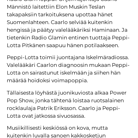
Männistö laitettiin Elon Muskin Teslan
takapaksiin tarkoituksena upottaa hänet
Suomenlahteen. Caarlo selviää kuitenkin
hengissä ja päätyy valelääkäriksi Haminaan. Ja
tietenkin Radio Glamin entinen tuottaja Peppi-
Lotta Pitkänen saapuu hänen potilaakseen.
Peppi-Lotta toimii juontajana Iskelmäradiossa.
Valelääkäri Caarlon diagnoosin mukaan Peppi-
Lotta on sairastunut iskelmään ja siihen hän
määrää hoidoksi voimapoppia.
Tällaisesta löyhästä juonikuviosta alkaa Power
Pop Show, jonka tähtenä loistaa ruotsalainen
rocklaulaja Patrik Eriksson. Caarlo ja Peppi-
Lotta ovat jatkossa sivuosassa.
Musiikillisesti keskiössä on kova, mutta
kuitenkin luvalla sanoen kakkosketjun