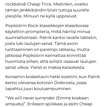
rockbändi Cheap Trick. Mietinkin, ovatko
tämän jenkkibändin biisit tuttuja suurelle
yleisölle. Minuun ne kyllä upposivat.
Popköörin Rock-klassikkojen klassikoissa
käytettiin prompteria, mikä häiritsi minua
suunnattomasti. Patrik kantoi lavalle tabletin,
josta luki laulujen sanat. Tämä avoin
lunttaaminen on parempi ratkaisu, mutta
jatkossa Popköörin kannattaa kiinnittää
huomiota siihen, että solistit osaavat laulujen
sanat ulkoa. Yleisö ei maksa karaokesta.
Konsertin koskettavin hetki koettiin, kun Patrik
kertoi olevansa kotoisin Örebrosta, jossa
tapahtui juuri kouluampuminen.
”We will never surrender (Emme koskaan
antaudu)”, Eriksson spiikkasi ja esitti Cheap