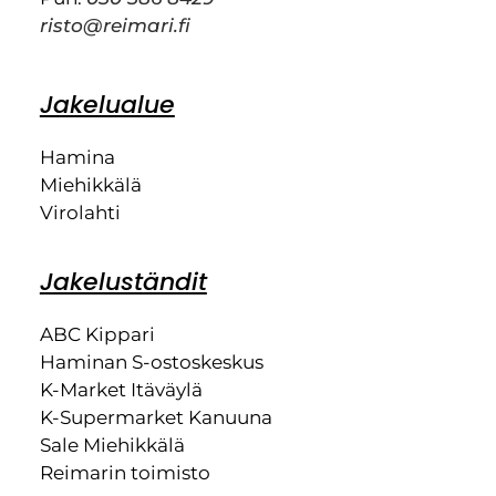
risto@reimari.fi
Jakelualue
Hamina
Miehikkälä
Virolahti
Jakeluständit
ABC Kippari
Haminan S-ostoskeskus
K-Market Itäväylä
K-Supermarket Kanuuna
Sale Miehikkälä
Reimarin toimisto