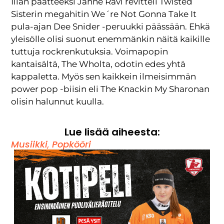
Illan päätteeksi Janne Ravi revitteli Twisted
Sisterin megahitin We´re Not Gonna Take It
pula-ajan Dee Snider -peruukki päässään. Ehkä
yleisölle olisi suonut enemmänkin näitä kaikille
tuttuja rockrenkutuksia. Voimapopin
kantaisältä, The Wholta, odotin edes yhtä
kappaletta. Myös sen kaikkein ilmeisimmän
power pop -biisin eli The Knackin My Sharonan
olisin halunnut kuulla.
Lue lisää aiheesta:
Musiikki
,
Popkööri