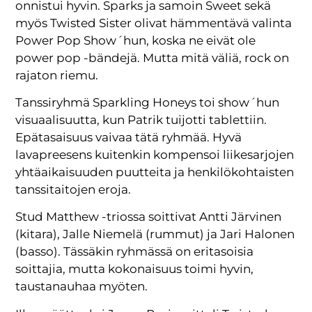
onnistui hyvin. Sparks ja samoin Sweet sekä
myös Twisted Sister olivat hämmentävä valinta
Power Pop Show´hun, koska ne eivät ole
power pop -bändejä. Mutta mitä väliä, rock on
rajaton riemu.
Tanssiryhmä Sparkling Honeys toi show´hun
visuaalisuutta, kun Patrik tuijotti tablettiin.
Epätasaisuus vaivaa tätä ryhmää. Hyvä
lavapreesens kuitenkin kompensoi liikesarjojen
yhtäaikaisuuden puutteita ja henkilökohtaisten
tanssitaitojen eroja.
Stud Matthew -triossa soittivat Antti Järvinen
(kitara), Jalle Niemelä (rummut) ja Jari Halonen
(basso). Tässäkin ryhmässä on eritasoisia
soittajia, mutta kokonaisuus toimi hyvin,
taustanauhaa myöten.