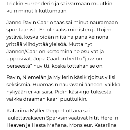
Trickin Surrenderin ja sai varmaan muutkin
kuin minut liikuttumaan.
Janne Ravin Caarlo taas sai minut nauramaan
spontaanisti. En ole kaksimielisten juttujen
ystävä, koska pidän niitä halpana keinona
yrittää viihdyttää yleisöä. Mutta nyt
Jannen/Caarlon kertomina ne osuivat ja
upposivat. Jopa Caarlon heitto ”jazz on
perseestä” huvitti, koska tottahan se on.
Ravin, Niemelän ja Myllerin käsikirjoitus vilisi
seksismiä. Huomasin nauravani ääneen, vaikka
nykyään ei kai saisi. Pidin käsikirjoituksesta,
vaikka draaman kaari puuttuikin.
Katariina Myller Peppi-Lottana sai
laulettavakseen Sparksin vaativat hitit Here in
Heaven ja Hasta Mañana, Monsieur. Katariina