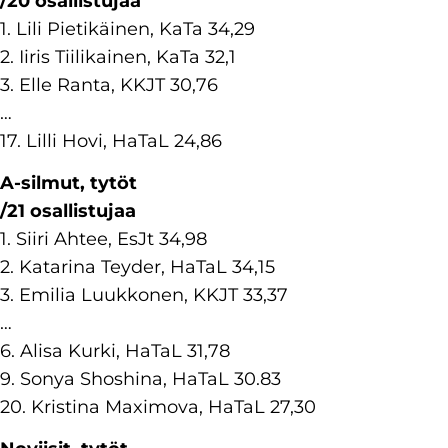
/20 osallistujaa
1. Lili Pietikäinen, KaTa 34,29
2. Iiris Tiilikainen, KaTa 32,1
3. Elle Ranta, KKJT 30,76
…
17. Lilli Hovi, HaTaL 24,86
A-silmut, tytöt
/21 osallistujaa
1. Siiri Ahtee, EsJt 34,98
2. Katarina Teyder, HaTaL 34,15
3. Emilia Luukkonen, KKJT 33,37
…
6. Alisa Kurki, HaTaL 31,78
9. Sonya Shoshina, HaTaL 30.83
20. Kristina Maximova, HaTaL 27,30