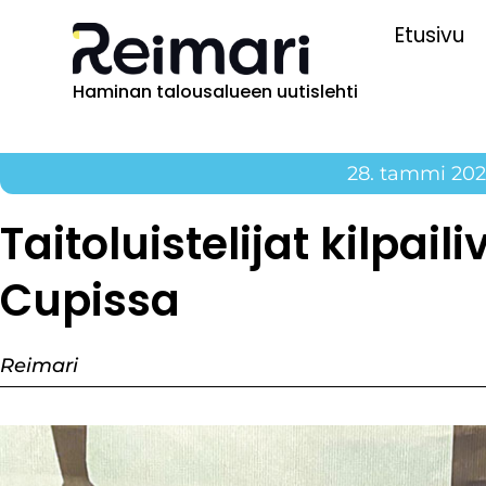
Etusivu
Haminan talousalueen uutislehti
28. tammi 202
Taitoluistelijat kilpai
Cupissa
Reimari