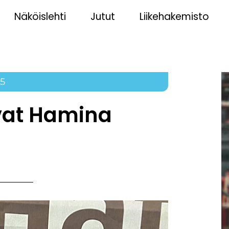
Näköislehti
Jutut
Liikehakemisto
5
livat Hamina