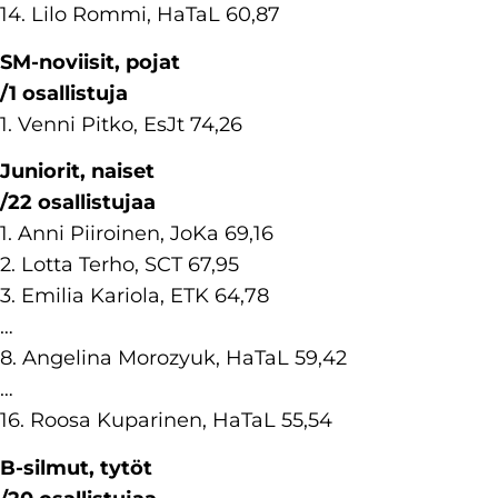
14. Lilo Rommi, HaTaL 60,87
SM-noviisit, pojat
/1 osallistuja
1. Venni Pitko, EsJt 74,26
Juniorit, naiset
/22 osallistujaa
1. Anni Piiroinen, JoKa 69,16
2. Lotta Terho, SCT 67,95
3. Emilia Kariola, ETK 64,78
…
8. Angelina Morozyuk, HaTaL 59,42
…
16. Roosa Kuparinen, HaTaL 55,54
B-silmut, tytöt