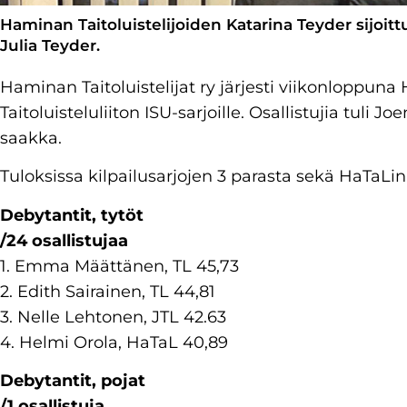
Haminan Taitoluistelijoiden Katarina Teyder sijoitt
Julia Teyder.
Haminan Taitoluistelijat ry järjesti viikonloppu
Taitoluisteluliiton ISU-sarjoille. Osallistujia tuli 
saakka.
Tuloksissa kilpailusarjojen 3 parasta sekä HaTaLin 
Debytantit, tytöt
/24 osallistujaa
1. Emma Määttänen, TL 45,73
2. Edith Sairainen, TL 44,81
3. Nelle Lehtonen, JTL 42.63
4. Helmi Orola, HaTaL 40,89
Debytantit, pojat
/1 osallistuja