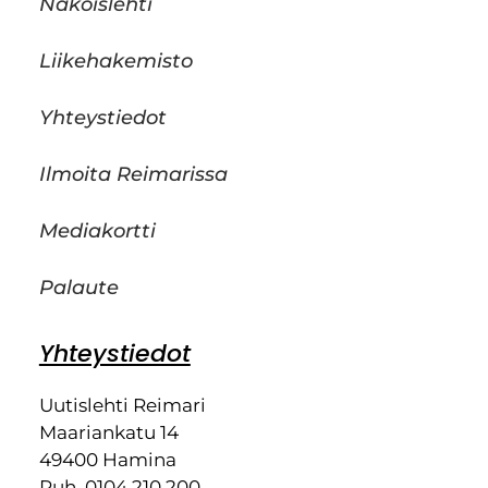
Näköislehti
Liikehakemisto
Yhteystiedot
Ilmoita Reimarissa
Mediakortti
Palaute
Yhteystiedot
Uutislehti Reimari
Maariankatu 14
49400 Hamina
Puh. 0104 210 200