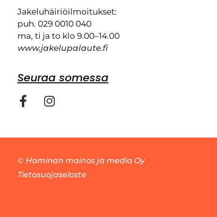
Jakeluhäiriöilmoitukset:
puh. 029 0010 040
ma, ti ja to klo 9.00–14.00
www.jakelupalaute.fi
Seuraa somessa
©
Haminan mainos ja media Oy
Tietosuojaseloste