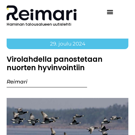
Haminan talousalueen uutislehti
Ilmoita Reimarissa
29. joulu 2024
Virolahdella panostetaan
nuorten hyvinvointiin
Reimari