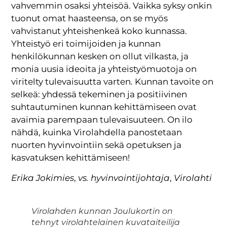
vahvemmin osaksi yhteisöä. Vaikka syksy onkin
tuonut omat haasteensa, on se myös
vahvistanut yhteishenkeä koko kunnassa.
Yhteistyö eri toimijoiden ja kunnan
henkilökunnan kesken on ollut vilkasta, ja
monia uusia ideoita ja yhteistyömuotoja on
viritelty tulevaisuutta varten. Kunnan tavoite on
selkeä: yhdessä tekeminen ja positiivinen
suhtautuminen kunnan kehittämiseen ovat
avaimia parempaan tulevaisuuteen. On ilo
nähdä, kuinka Virolahdella panostetaan
nuorten hyvinvointiin sekä opetuksen ja
kasvatuksen kehittämiseen!
Erika Jokimies
,
vs. hyvinvointijohtaja
,
Virolahti
Virolahden kunnan Joulukortin on
tehnyt virolahtelainen kuvataiteilija